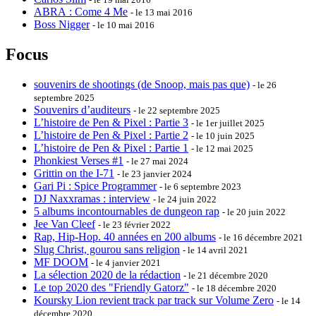
ABRA : Come 4 Me
- le 13 mai 2016
Boss Nigger
- le 10 mai 2016
Focus
souvenirs de shootings (de Snoop, mais pas que)
- le 26
septembre 2025
Souvenirs d’auditeurs
- le 22 septembre 2025
L’histoire de Pen & Pixel : Partie 3
- le 1er juillet 2025
L’histoire de Pen & Pixel : Partie 2
- le 10 juin 2025
L’histoire de Pen & Pixel : Partie 1
- le 12 mai 2025
Phonkiest Verses #1
- le 27 mai 2024
Grittin on the I-71
- le 23 janvier 2024
Gari Pi : Spice Programmer
- le 6 septembre 2023
DJ Naxxramas : interview
- le 24 juin 2022
5 albums incontournables de dungeon rap
- le 20 juin 2022
Jee Van Cleef
- le 23 février 2022
Rap, Hip-Hop. 40 années en 200 albums
- le 16 décembre 2021
Slug Christ, gourou sans religion
- le 14 avril 2021
MF DOOM
- le 4 janvier 2021
La sélection 2020 de la rédaction
- le 21 décembre 2020
Le top 2020 des "Friendly Gatorz"
- le 18 décembre 2020
Koursky Lion revient track par track sur Volume Zero
- le 14
décembre 2020