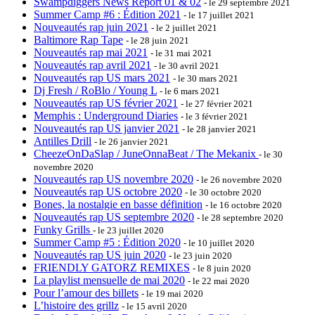
Swampdiggers News Report 01 & 02
- le 29 septembre 2021
Summer Camp #6 : Édition 2021
- le 17 juillet 2021
Nouveautés rap juin 2021
- le 2 juillet 2021
Baltimore Rap Tape
- le 28 juin 2021
Nouveautés rap mai 2021
- le 31 mai 2021
Nouveautés rap avril 2021
- le 30 avril 2021
Nouveautés rap US mars 2021
- le 30 mars 2021
Dj Fresh / RoBlo / Young L
- le 6 mars 2021
Nouveautés rap US février 2021
- le 27 février 2021
Memphis : Underground Diaries
- le 3 février 2021
Nouveautés rap US janvier 2021
- le 28 janvier 2021
Antilles Drill
- le 26 janvier 2021
CheezeOnDaSlap / JuneOnnaBeat / The Mekanix
- le 30
novembre 2020
Nouveautés rap US novembre 2020
- le 26 novembre 2020
Nouveautés rap US octobre 2020
- le 30 octobre 2020
Bones, la nostalgie en basse définition
- le 16 octobre 2020
Nouveautés rap US septembre 2020
- le 28 septembre 2020
Funky Grills
- le 23 juillet 2020
Summer Camp #5 : Édition 2020
- le 10 juillet 2020
Nouveautés rap US juin 2020
- le 23 juin 2020
FRIENDLY GATORZ REMIXES
- le 8 juin 2020
La playlist mensuelle de mai 2020
- le 22 mai 2020
Pour l’amour des billets
- le 19 mai 2020
L’histoire des grillz
- le 15 avril 2020