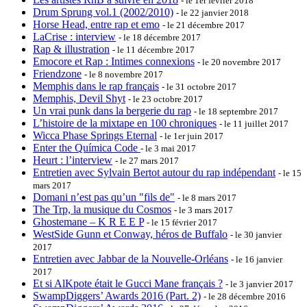
- le 1er février 2018
Drum Sprung vol.1 (2002/2010)
- le 22 janvier 2018
Horse Head, entre rap et emo
- le 21 décembre 2017
LaCrise : interview
- le 18 décembre 2017
Rap & illustration
- le 11 décembre 2017
Emocore et Rap : Intimes connexions
- le 20 novembre 2017
Friendzone
- le 8 novembre 2017
Memphis dans le rap français
- le 31 octobre 2017
Memphis, Devil Shyt
- le 23 octobre 2017
Un vrai punk dans la bergerie du rap
- le 18 septembre 2017
L’histoire de la mixtape en 100 chroniques
- le 11 juillet 2017
Wicca Phase Springs Eternal
- le 1er juin 2017
Enter the Química Code
- le 3 mai 2017
Heurt : l’interview
- le 27 mars 2017
Entretien avec Sylvain Bertot autour du rap indépendant
- le 15
mars 2017
Domani n’est pas qu’un "fils de"
- le 8 mars 2017
The Trp, la musique du Cosmos
- le 3 mars 2017
Ghostemane – K R E E P
- le 15 février 2017
WestSide Gunn et Conway, héros de Buffalo
- le 30 janvier
2017
Entretien avec Jabbar de la Nouvelle-Orléans
- le 16 janvier
2017
Et si AlKpote était le Gucci Mane français ?
- le 3 janvier 2017
SwampDiggers’ Awards 2016 (Part. 2)
- le 28 décembre 2016