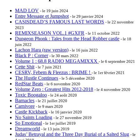
MAD LOV
- le 19 juin 2024
Entre Message et Jumpshot
- le 29 janvier 2024
CASISDEAD’S FAMOUS LAST WORDS
- le 22 novembre
2023
REMIXSEASON VOL​.​1 #GXFR
- le 11 octobre 2022
Dungeon Phonk : Tales from the Head Robber castle
- le 18
juin 2022
Lachon Hara (raw version)
- le 16 juin 2022
Black P : Corner
- le 30 mars 2022
Volume 1 : 68.8 RADIO MEGAMIXXX
- le 6 septembre 2021
Cette Shit
- le 7 juin 2021
CESRV, Febem & Fleezus : BRIME !
- le 1er février 2021
The Hustle Continues
- le 5 décembre 2020
RedStar Beats
- le 6 novembre 2020
Volume Zero : Greatest Hits 2012​-​2018
- le 4 novembre 2020
Toxic Boogaloo
- le 24 août 2020
Barnacles
- le 21 juillet 2020
Carnivore
- le 9 mars 2020
Castle Kickback
- le 16 janvier 2020
No Saints Loading
- le 27 novembre 2019
So Emotional
- le 1er juillet 2019
Dreamworld
- le 13 juin 2019
Judas’ Betrayal and the Three Day Burial of a Salted Slug
- le