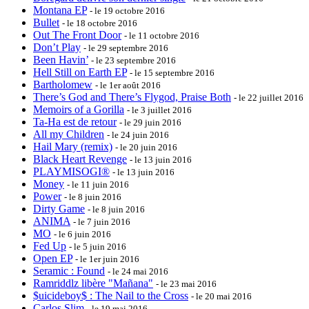
Montana EP
- le 19 octobre 2016
Bullet
- le 18 octobre 2016
Out The Front Door
- le 11 octobre 2016
Don’t Play
- le 29 septembre 2016
Been Havin’
- le 23 septembre 2016
Hell Still on Earth EP
- le 15 septembre 2016
Bartholomew
- le 1er août 2016
There’s God and There’s Flygod, Praise Both
- le 22 juillet 2016
Memoirs of a Gorilla
- le 3 juillet 2016
Ta-Ha est de retour
- le 29 juin 2016
All my Children
- le 24 juin 2016
Hail Mary (remix)
- le 20 juin 2016
Black Heart Revenge
- le 13 juin 2016
PLAYMISOGI®
- le 13 juin 2016
Money
- le 11 juin 2016
Power
- le 8 juin 2016
Dirty Game
- le 8 juin 2016
ANIMA
- le 7 juin 2016
MO
- le 6 juin 2016
Fed Up
- le 5 juin 2016
Open EP
- le 1er juin 2016
Seramic : Found
- le 24 mai 2016
Ramriddlz libère "Mañana"
- le 23 mai 2016
$uicideboy$ : The Nail to the Cross
- le 20 mai 2016
Carlos Slim
- le 19 mai 2016