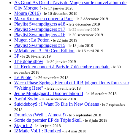
As Good As Dead : l’avis de Mugen sur le nouvel album de
City Morgue !
- le 17 janvier 2020
Mourn (2016)
- le 16 décembre 2019
Maxo Kream en concert à Paris
- le 3 décembre 2019
Playlist Swampdiggers #18
- le 2 décembre 2019
Playlist Swampdiggers #17
- le 22 octobre 2019
Playlist Swampdiggers #16
- le 30 septembre 2019
Mugen : La Potion
- le 22 juin 2019
Playlist Swampdiggers #15
- le 18 juin 2019
IZMatic vol. 3 : 50 Cent Edition
- le 16 avril 2019
3P
- le 26 février 2019
The dope show
- le 30 janvier 2019
Lil Reek en concert à Paris le 7 décembre prochain
- le 30
novembre 2018
Le Pilote
- le 26 novembre 2018
Wicca Phase Springs Eternal et Lil B joignent leurs forces sur
"Waiting Here"
- le 22 novembre 2018
Jeune Montagnard : Disorientation II
- le 16 octobre 2018
Awful Swim
- le 24 septembre 2018
$uicideboy$ : I Want To Die In New Orleans
- le 7 septembre
2018
Drumless (Well​.​.​.​ Almost​ !​)
- le 5 septembre 2018
Sortie du premier EP de Triple $kull
- le 8 juin 2018
$kyrich 2
- le 1er juin 2018
IZMatic Vol​.​1 : Remixed
- le 4 mai 2018