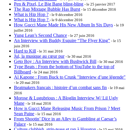
Pen & Pixel, Le Big Bang bling-bling
- le 25 janvier 2017
The Rap Mixtape Bubble Has Burst
- le 15 décembre 2016
What is Hip Hop ?
- le 9 décembre 2016
What is Hip Hop ?
- le 9 décembre 2016
How Gucci Mane Made His New Album In Six Days
- le 19
juillet 2016
Yung Lean’s Second Chance
- le 27 juin 2016
An Interview with Buddy Esquire “The Flyer King”
- le 15
juin 2016
Hard to Kill
- le 31 mai 2016
Jul, la musique au cœur pur
- le 30 mai 2016
Geto Boy : An Interview with Bushwick Bill
- le 30 mai 2016
Type Beats : From the bottom of YouTube to the top of
Billboard
- le 24 mai 2016
Al Kapone : From Buck to Crunk "Interview d’une légende"
- le 20 mai 2016
Beatmakers français : histoire d’un combat sans fin
- le 19 mai
2016
Morose & Lugubrious : A Bloglin Interview W/ Lil Ugly
Mane
- le 18 mai 2016
How is Gucci Mane Releasing Music From Prison ? Meet
Sean Paine
- le 15 mai 2016
From Shootin’ Dice in an Alley to Gambling at Caesar’s
Palace
- le 15 mai 2016
Culture clubbish, strip-tease et rap à Houston
- le 15 mai 2016