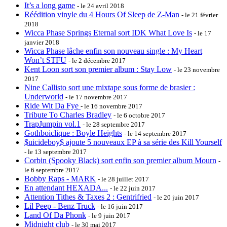
It’s a long game
- le 24 avril 2018
Réédition vinyle du 4 Hours Of Sleep de Z-Man
- le 21 février
2018
Wicca Phase Springs Eternal sort IDK What Love Is
- le 17
janvier 2018
Wicca Phase lâche enfin son nouveau single : My Heart
Won’t STFU
- le 2 décembre 2017
Kent Loon sort son premier album : Stay Low
- le 23 novembre
2017
Nine Callisto sort une mixtape sous forme de brasier :
Underworld
- le 17 novembre 2017
Ride Wit Da Fye
- le 16 novembre 2017
Tribute To Charles Bradley
- le 6 octobre 2017
TrapJumpin vol.1
- le 28 septembre 2017
Gothboiclique : Boyle Heights
- le 14 septembre 2017
$uicideboy$ ajoute 5 nouveaux EP à sa série des Kill Yourself
- le 13 septembre 2017
Corbin (Spooky Black) sort enfin son premier album Mourn
-
le 6 septembre 2017
Bobby Raps - MARK
- le 28 juillet 2017
En attendant HEXADA...
- le 22 juin 2017
Attention Tithes & Taxes 2 : Gentrifried
- le 20 juin 2017
Lil Peep - Benz Truck
- le 16 juin 2017
Land Of Da Phonk
- le 9 juin 2017
Midnight club
- le 30 mai 2017