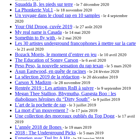
Squadda B, les pieds sur terre
- le 7 décembre 2020
La Phonkerie Vol.1
- le 18 novembre 2020
Un voyage dans le cloud rap en 10 samples
- le 4 septembre
2020
Your Old Droog, cuvée 2019
- le 27 août 2020
My real name is Casada
- le 14 mai 2020
Somethin to fly with
- le 2 mai 2020
Les 30 artistes underground francophones à mettre sur la carte
- le 21 avril 2020
Bozack Morris, le moment d’entrer en jeu
- le 10 avril 2020
The Education of Sonny Carson
- le 6 avril 2020
Peso Peso, la nouvelle sensation du rap texan
- le 5 mars 2020
Asun Eastwood, en quête de racines
- le 24 février 2020
La sélection 2019 de la rédaction
- le 20 décembre 2019
Carson X Madizm
- le 28 novembre 2019
Rentrée 2019 : Les artistes RnB à suivre
- le 9 septembre 2019
Megan Thee Stallion, Bbymutha, Gangsta Boo : les
diaboliques héroïnes du “Dirty South”
- le 9 juillet 2019
L’art de la pochette de rap
- le 3 juillet 2019
La mort d’un mouvement ?
- le 17 juin 2019
Une collection des morceaux oubliés du Top Dogg
- le 17 avril
2019
L’année 2018 de Bones
- le 19 mars 2019
2018 : The Underground Picks
- le 5 mars 2019
Entretien avec Trel Itz A Hit
- le 18 janvier 2019