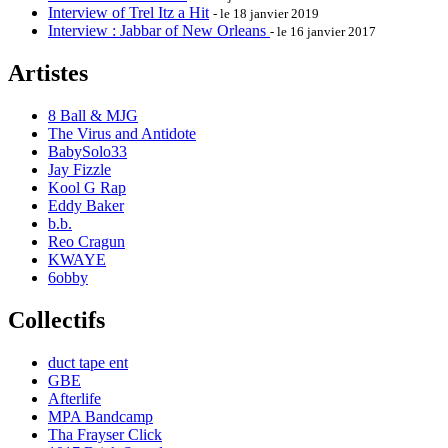
Interview of Trel Itz a Hit
- le 18 janvier 2019
Interview : Jabbar of New Orleans
- le 16 janvier 2017
Artistes
8 Ball & MJG
The Virus and Antidote
BabySolo33
Jay Fizzle
Kool G Rap
Eddy Baker
b.b.
Reo Cragun
KWAYE
6obby
Collectifs
duct tape ent
GBE
Afterlife
MPA Bandcamp
Tha Frayser Click