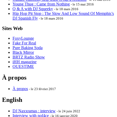
Young Thug : Came from Nothing
- le 15 mai 2016
Q & A with DJ Squeeky
- le 18 mars 2016
Hip Hop Pit Stop : The Slow And Low Sound Of Memphis’s
DJ Spanish Fly
- le 18 mars 2016
Sites Web
FoxyLounge
Fake For Real
Pure Baking Soda
Black Mirror
BRTZ Radio Show
iHH magazine
OUESTIME
À propos
À propos
- le 23 février 2017
English
DJ Naxxramas : interview
- le 24 juin 2022
Interview with nof4ce
- le 16 janvier 2020