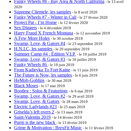
Funky Wheels #8 - Bay Area & North California
- le 13 avril
2020
Supreme Clientele, les samples
- le 8 avril 2020
Funky Wheels #7 - Winter in Cali
- le 27 février 2020
Project Pat - I’m Home
- le 12 février 2020
Sex Diggers
- le 4 décembre 2019
Harry Fraud X French Montana
- le 12 novembre 2019
A Few More Holes
- le 30 octobre 2019
Swamp, Love, & Gators #4
- le 23 septembre 2019
H.N.I.C, les samples
- le 20 septembre 2019
Summer Camp #4 : Édition V.I.P.
- le 19 juillet 2019
Swamp, Love, & Gators #3
- le 16 juillet 2019
Funky Wheels #6
- le 19 juin 2019
From Kadievka To Fort Kaine
- le 11 juin 2019
The Future is Now, les samples
- le 6 juin 2019
HeMob-Goblins
- le 30 mai 2019
Black Moses
- le 17 mai 2019
Bootleg : Solos & Featurings
- le 6 mai 2019
Swamp, Love, & Gators #2
- le 29 avril 2019
Swamp, Love, & Gators
- le 28 mars 2019
Electric Ladylands #23
- le 25 mars 2019
Griselda’s left overs 2
- le 13 mars 2019
Saint-Valentin 2019
- le 14 février 2019
Purrp is the new black
- le 13 février 2019
Grime & Motivation : BrexFit Music
- le 11 février 2019