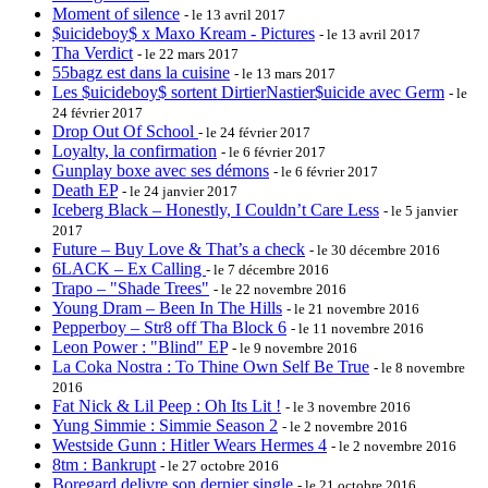
Moment of silence
- le 13 avril 2017
$uicideboy$ x Maxo Kream - Pictures
- le 13 avril 2017
Tha Verdict
- le 22 mars 2017
55bagz est dans la cuisine
- le 13 mars 2017
Les $uicideboy$ sortent DirtierNastier$uicide avec Germ
- le
24 février 2017
Drop Out Of School
- le 24 février 2017
Loyalty, la confirmation
- le 6 février 2017
Gunplay boxe avec ses démons
- le 6 février 2017
Death EP
- le 24 janvier 2017
Iceberg Black – Honestly, I Couldn’t Care Less
- le 5 janvier
2017
Future – Buy Love & That’s a check
- le 30 décembre 2016
6LACK – Ex Calling
- le 7 décembre 2016
Trapo – "Shade Trees"
- le 22 novembre 2016
Young Dram – Been In The Hills
- le 21 novembre 2016
Pepperboy – Str8 off Tha Block 6
- le 11 novembre 2016
Leon Power : "Blind" EP
- le 9 novembre 2016
La Coka Nostra : To Thine Own Self Be True
- le 8 novembre
2016
Fat Nick & Lil Peep : Oh Its Lit !
- le 3 novembre 2016
Yung Simmie : Simmie Season 2
- le 2 novembre 2016
Westside Gunn : Hitler Wears Hermes 4
- le 2 novembre 2016
8tm : Bankrupt
- le 27 octobre 2016
Boregard delivre son dernier single
- le 21 octobre 2016