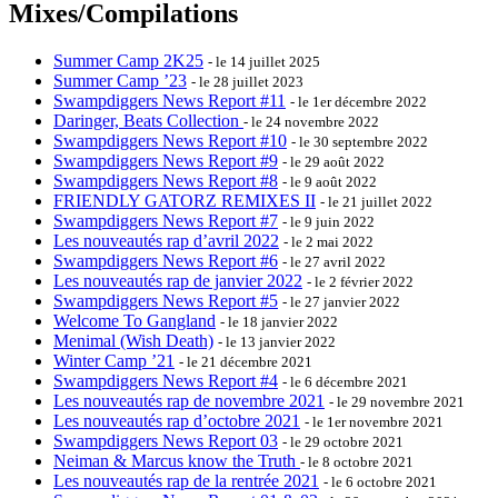
Mixes/Compilations
Summer Camp 2K25
- le 14 juillet 2025
Summer Camp ’23
- le 28 juillet 2023
Swampdiggers News Report #11
- le 1er décembre 2022
Daringer, Beats Collection
- le 24 novembre 2022
Swampdiggers News Report #10
- le 30 septembre 2022
Swampdiggers News Report #9
- le 29 août 2022
Swampdiggers News Report #8
- le 9 août 2022
FRIENDLY GATORZ REMIXES II
- le 21 juillet 2022
Swampdiggers News Report #7
- le 9 juin 2022
Les nouveautés rap d’avril 2022
- le 2 mai 2022
Swampdiggers News Report #6
- le 27 avril 2022
Les nouveautés rap de janvier 2022
- le 2 février 2022
Swampdiggers News Report #5
- le 27 janvier 2022
Welcome To Gangland
- le 18 janvier 2022
Menimal (Wish Death)
- le 13 janvier 2022
Winter Camp ’21
- le 21 décembre 2021
Swampdiggers News Report #4
- le 6 décembre 2021
Les nouveautés rap de novembre 2021
- le 29 novembre 2021
Les nouveautés rap d’octobre 2021
- le 1er novembre 2021
Swampdiggers News Report 03
- le 29 octobre 2021
Neiman & Marcus know the Truth
- le 8 octobre 2021
Les nouveautés rap de la rentrée 2021
- le 6 octobre 2021