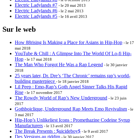
Electric Ladylands #7
- le 20 mai 2013
Electric Ladylands #6
- le 2 mai 2013
Electric Ladylands #5
- le 16 avril 2013
Sur le web
How 88rising Is Making a Place for Asians in Hip-Hop
- le 17
mai 2018
YouTube & Chill : A Glimpse Into The World Of Lo-fi Hip-
Hop
- le 17 mai 2018
The Man Who Forgot He Was a Rap Legend
- le 30 janvier
2018
25 years later, Dr. Dre’s ‘The Chronic’ remains rap’s world-
building masterpiece
- le 18 janvier 2018
Lil Peep : Emo-Rap’s Goth Angel Sinner Talks His Rapid
Rise
- le 17 novembre 2017
The Rowdy World of Rap’s New Underground
- le 23 juin
2017
Gothboiclique, Underground Rap Meets Emo Revivalism
- le
3 mai 2017
Hip-Hop’s Unlikeliest Icons : Promethazine Codeine Syrup
Manufacturers
- le 13 avril 2017
The Break Presents : $uicideboy$
- le 9 avril 2017
Des Versions au riddim
- le 30 janvier 2017