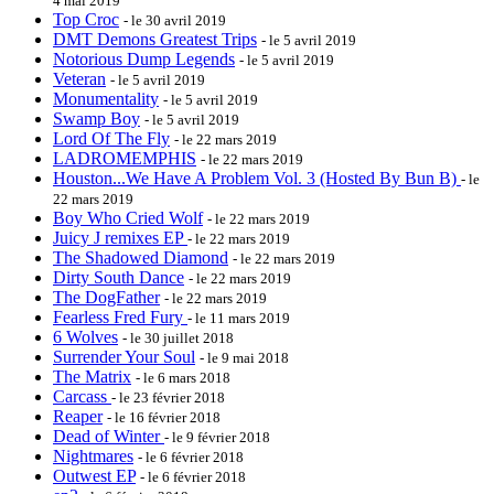
4 mai 2019
Top Croc
- le 30 avril 2019
DMT Demons Greatest Trips
- le 5 avril 2019
Notorious Dump Legends
- le 5 avril 2019
Veteran
- le 5 avril 2019
Monumentality
- le 5 avril 2019
Swamp Boy
- le 5 avril 2019
Lord Of The Fly
- le 22 mars 2019
LADROMEMPHIS
- le 22 mars 2019
Houston...We Have A Problem Vol. 3 (Hosted By Bun B)
- le
22 mars 2019
Boy Who Cried Wolf
- le 22 mars 2019
Juicy J remixes EP
- le 22 mars 2019
The Shadowed Diamond
- le 22 mars 2019
Dirty South Dance
- le 22 mars 2019
The DogFather
- le 22 mars 2019
Fearless Fred Fury
- le 11 mars 2019
6 Wolves
- le 30 juillet 2018
Surrender Your Soul
- le 9 mai 2018
The Matrix
- le 6 mars 2018
Carcass
- le 23 février 2018
Reaper
- le 16 février 2018
Dead of Winter
- le 9 février 2018
Nightmares
- le 6 février 2018
Outwest EP
- le 6 février 2018