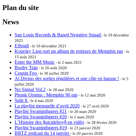
Plan du site
News
San Louis Records & Based Negative Squad
- le 19 décembre
2025
Effendi
- le 10 décembre 2021
Koursky Lion sort un album de remixes de Memphis rap
- le
15 août 2021
Enter the MM Music
- le 2 mars 2021
Booby Trap
- le 26 août 2020
Cousin Feo
- le 30 juillet 2020
Al Divino des sorties régulières et une côte en hausse !
- le 5
juillet 2020
No Signal Vol.2
- le 28 mai 2020
Phonk Origins : Memphis 90 rap
- le 12 mai 2020
Split It
- le 4 mai 2020
La playlist mensuelle d’avril 2020
- le 27 avril 2020
Playlist Swampdiggers #21
- le 26 mars 2020
Playlist Swampdiggers #20
- le 2 mars 2020
L’Histoire des $uicideboy$ en vidéo
- le 28 février 2020
Playlist Swampdiggers #19
- le 23 janvier 2020
BRTZ podcast du 14 janvier
- le 20 janvier 2020