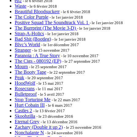
ep2
- le 6 février 2018
Waste
- le 6 février 2018
Beautiful Bloodsuckerr
- le 6 février 2018
The Color Purple
- le 1er janvier 2018
Positive Squad The Soundtrack Vol. 1
- le 1er janvier 2018
The Burrprint (The Movie 3-D)
- le 1er janvier 2018
Strap-A-Holics
- le 1er janvier 2018
Bad Shit (Bootleg)
- le 1er janvier 2018
Blvc’s World
- le 1er décembre 2017
Stranger
- le 15 novembre 2017
Paranoia : A True Story
- le 10 novembre 2017
The Cigs - 080192 (EP)
- le 27 septembre 2017
Mourn
- le 25 septembre 2017
The Booty Tape
- le 22 septembre 2017
Peak
- le 20 septembre 2017
HoodWolf
- le 15 mai 2017
Rosecrans
- le 11 mai 2017
Bulletproof
- le 5 avril 2017
Stop Torturing Me
- le 22 mars 2017
Hurt Cobain III
- le 6 mars 2017
Castles 2
- le 13 février 2017
Skoobzilla
- le 23 décembre 2016
Eternal Grey
- le 13 décembre 2016
Zachary (Double it up 2)
- le 25 novembre 2016
Nonchalante N
- le 24 novembre 2016