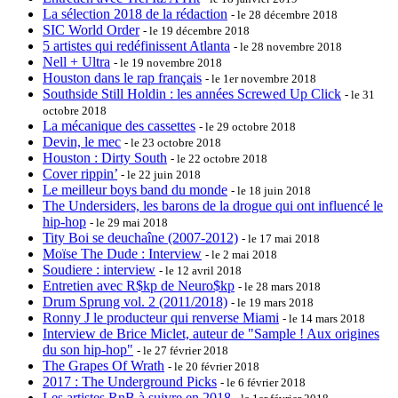
La sélection 2018 de la rédaction
- le 28 décembre 2018
SIC World Order
- le 19 décembre 2018
5 artistes qui redéfinissent Atlanta
- le 28 novembre 2018
Nell + Ultra
- le 19 novembre 2018
Houston dans le rap français
- le 1er novembre 2018
Southside Still Holdin : les années Screwed Up Click
- le 31
octobre 2018
La mécanique des cassettes
- le 29 octobre 2018
Devin, le mec
- le 23 octobre 2018
Houston : Dirty South
- le 22 octobre 2018
Cover rippin’
- le 22 juin 2018
Le meilleur boys band du monde
- le 18 juin 2018
The Undersiders, les barons de la drogue qui ont influencé le
hip-hop
- le 29 mai 2018
Tity Boi se deuchaîne (2007-2012)
- le 17 mai 2018
Moïse The Dude : Interview
- le 2 mai 2018
Soudiere : interview
- le 12 avril 2018
Entretien avec R$kp de Neuro$kp
- le 28 mars 2018
Drum Sprung vol. 2 (2011/2018)
- le 19 mars 2018
Ronny J le producteur qui renverse Miami
- le 14 mars 2018
Interview de Brice Miclet, auteur de "Sample ! Aux origines
du son hip-hop"
- le 27 février 2018
The Grapes Of Wrath
- le 20 février 2018
2017 : The Underground Picks
- le 6 février 2018
Les artistes RnB à suivre en 2018