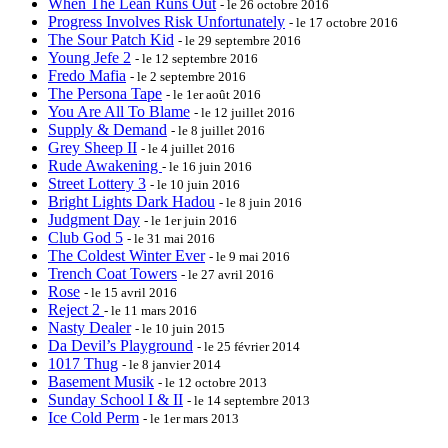
When The Lean Runs Out
- le 26 octobre 2016
Progress Involves Risk Unfortunately
- le 17 octobre 2016
The Sour Patch Kid
- le 29 septembre 2016
Young Jefe 2
- le 12 septembre 2016
Fredo Mafia
- le 2 septembre 2016
The Persona Tape
- le 1er août 2016
You Are All To Blame
- le 12 juillet 2016
Supply & Demand
- le 8 juillet 2016
Grey Sheep II
- le 4 juillet 2016
Rude Awakening
- le 16 juin 2016
Street Lottery 3
- le 10 juin 2016
Bright Lights Dark Hadou
- le 8 juin 2016
Judgment Day
- le 1er juin 2016
Club God 5
- le 31 mai 2016
The Coldest Winter Ever
- le 9 mai 2016
Trench Coat Towers
- le 27 avril 2016
Rose
- le 15 avril 2016
Reject 2
- le 11 mars 2016
Nasty Dealer
- le 10 juin 2015
Da Devil’s Playground
- le 25 février 2014
1017 Thug
- le 8 janvier 2014
Basement Musik
- le 12 octobre 2013
Sunday School I & II
- le 14 septembre 2013
Ice Cold Perm
- le 1er mars 2013