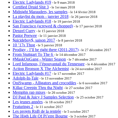
Electric Ladylands #19
- le 9 mars 2018
Certified Druid Shit 3
- le 1er mars 2018
Midnight Marauders, les samples
- le 14 février 2018
La playlist du mois - janvier 2018
- le 26 janvier 2018
Electric Ladylands #18
- le 19 janvier 2018
San Francisco (screwed & chopped)
- le 17 janvier 2018
Denzel Curry
- le 15 janvier 2018
Pastor Peewee
- le 11 janvier 2018
$uicideboy$, saison 2017
- le 8 janvier 2018
10 ’17s Thug
- le 5 janvier 2018
Prodigy - I’ll be right there (2011-2017)
- le 27 décembre 2017
From Stuttgart To The 6
- le 14 décembre 2017
#MaskOnGang - Winter Season
- le 7 décembre 2017
Lord Infamous, l’épouvantail du Tennessee
- le 4 décembre 2017
Action Bronson X The Alchemist
- le 24 novembre 2017
Electric Ladylands #17
- le 17 novembre 2017
Adolph-In-Tale
- le 13 novembre 2017
OniSwamp - Alligators and crocodiles
- le 6 novembre 2017
Killaz Creepin Thru tha Night
- le 27 octobre 2017
Memphis rap mixes
- le 26 octobre 2017
DJ Paul & Juicy J Samples Selection
- le 25 octobre 2017
Les jeunes années
- le 18 octobre 2017
Featurings 2
- le 11 octobre 2017
Les projets RnB de la rentrée
- le 5 octobre 2017
The High Life Of Pi’erre Bourne
- le 3 octobre 2017