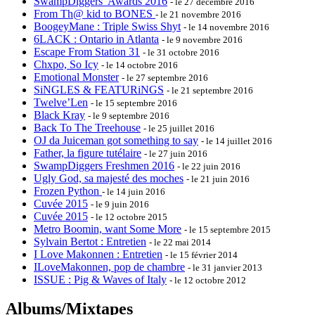
SwampDiggers’ Awards 2016
- le 27 décembre 2016
From Th@ kid to BONES
- le 21 novembre 2016
BoogeyMane : Triple Swiss Shyt
- le 14 novembre 2016
6LACK : Ontario in Atlanta
- le 9 novembre 2016
Escape From Station 31
- le 31 octobre 2016
Chxpo, So Icy
- le 14 octobre 2016
Emotional Monster
- le 27 septembre 2016
SiNGLES & FEATURiNGS
- le 21 septembre 2016
Twelve’Len
- le 15 septembre 2016
Black Kray
- le 9 septembre 2016
Back To The Treehouse
- le 25 juillet 2016
OJ da Juiceman got something to say
- le 14 juillet 2016
Father, la figure tutélaire
- le 27 juin 2016
SwampDiggers Freshmen 2016
- le 22 juin 2016
Ugly God, sa majesté des moches
- le 21 juin 2016
Frozen Python
- le 14 juin 2016
Cuvée 2015
- le 9 juin 2016
Cuvée 2015
- le 12 octobre 2015
Metro Boomin, want Some More
- le 15 septembre 2015
Sylvain Bertot : Entretien
- le 22 mai 2014
I Love Makonnen : Entretien
- le 15 février 2014
ILoveMakonnen, pop de chambre
- le 31 janvier 2013
ISSUE : Pig & Waves of Italy
- le 12 octobre 2012
Albums/Mixtapes