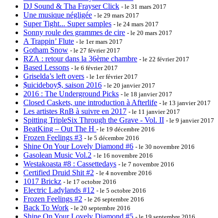
DJ Sound & Tha Frayser Click
- le 31 mars 2017
Une musique négligée
- le 29 mars 2017
Super Tight... Super samples
- le 24 mars 2017
Sonny roule des grammes de cire
- le 20 mars 2017
A Trappin’ Flute
- le 1er mars 2017
Gotham Snow
- le 27 février 2017
RZA : retour dans la 36ème chambre
- le 22 février 2017
Based Lessons
- le 6 février 2017
Griselda’s left overs
- le 1er février 2017
$uicideboy$, saison 2016
- le 20 janvier 2017
2016 : The Underground Picks
- le 18 janvier 2017
Closed Caskets, une introduction à Afterlife
- le 13 janvier 2017
Les artistes RnB à suivre en 2017
- le 11 janvier 2017
Spitting TripleSix Through the Grave - Vol. II
- le 9 janvier 2017
BeatKing – Out The H
- le 19 décembre 2016
Frozen Feelings #3
- le 5 décembre 2016
Shine On Your Lovely Diamond #6
- le 30 novembre 2016
Gasolean Music Vol.2
- le 16 novembre 2016
Westakoasta #8 : Cassettedays
- le 7 novembre 2016
Certified Druid Shit #2
- le 4 novembre 2016
1017 Brickz
- le 17 octobre 2016
Electric Ladylands #12
- le 5 octobre 2016
Frozen Feelings #2
- le 26 septembre 2016
Back To Work
- le 20 septembre 2016
Shine On Your Lovely Diamond #5
- le 19 septembre 2016