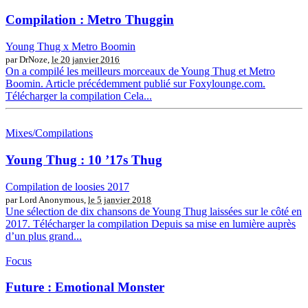
Compilation : Metro Thuggin
Young Thug x Metro Boomin
par DrNoze,
le 20 janvier 2016
On a compilé les meilleurs morceaux de Young Thug et Metro
Boomin. Article précédemment publié sur Foxylounge.com.
Télécharger la compilation Cela...
Mixes/Compilations
Young Thug : 10 ’17s Thug
Compilation de loosies 2017
par Lord Anonymous,
le 5 janvier 2018
Une sélection de dix chansons de Young Thug laissées sur le côté en
2017. Télécharger la compilation Depuis sa mise en lumière auprès
d’un plus grand...
Focus
Future : Emotional Monster