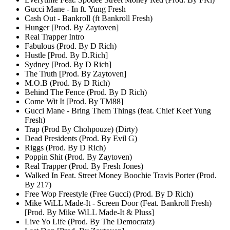
Gucci Mane - In ft. Yung Fresh
Cash Out - Bankroll (ft Bankroll Fresh)
Hunger [Prod. By Zaytoven]
Real Trapper Intro
Fabulous (Prod. By D Rich)
Hustle [Prod. By D.Rich]
Sydney [Prod. By D Rich]
The Truth [Prod. By Zaytoven]
M.O.B (Prod. By D Rich)
Behind The Fence (Prod. By D Rich)
Come Wit It [Prod. By TM88]
Gucci Mane - Bring Them Things (feat. Chief Keef Yung
Fresh)
Trap (Prod By Chohpouze) (Dirty)
Dead Presidents (Prod. By Evil G)
Riggs (Prod. By D Rich)
Poppin Shit (Prod. By Zaytoven)
Real Trapper (Prod. By Fresh Jones)
Walked In Feat. Street Money Boochie Travis Porter (Prod.
By 217)
Free Wop Freestyle (Free Gucci) (Prod. By D Rich)
Mike WiLL Made-It - Screen Door (Feat. Bankroll Fresh)
[Prod. By Mike WiLL Made-It & Pluss]
Live Yo Life (Prod. By The Democratz)