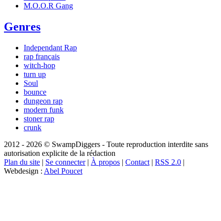
M.O.O.R Gang
Genres
Independant Rap
rap français
witch-hop
turn up
Soul
bounce
dungeon rap
modern funk
stoner rap
crunk
2012 - 2026 © SwampDiggers - Toute reproduction interdite sans
autorisation explicite de la rédaction
Plan du site
|
Se connecter
|
À propos
|
Contact
|
RSS 2.0
|
Webdesign :
Abel Poucet