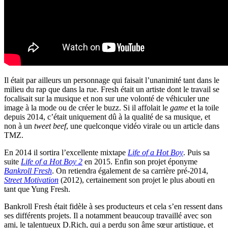
Il était par ailleurs un personnage qui faisait l’unanimité tant dans le
milieu du rap que dans la rue. Fresh était un artiste dont le travail se
focalisait sur la musique et non sur une volonté de véhiculer une
image à la mode ou de créer le buzz. Si il affolait le
game
et la toile
depuis 2014, c’était uniquement dû à la qualité de sa musique, et
non à un
tweet beef
, une quelconque vidéo virale ou un article dans
TMZ.
En 2014 il sortira l’excellente mixtape
Life of a Hot Boy
. Puis sa
suite
Life of a Hot Boy 2
en 2015. Enfin son projet éponyme
Bankroll Fresh
. On retiendra également de sa carrière pré-2014,
Street Motivation
(2012), certainement son projet le plus abouti en
tant que Yung Fresh.
Bankroll Fresh était fidèle à ses producteurs et cela s’en ressent dans
ses différents projets. Il a notamment beaucoup travaillé avec son
ami, le talentueux D.Rich, qui a perdu son âme sœur artistique, et