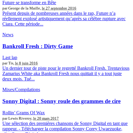
Future se transforme en Bête
par George de la Maille,
le 27 septembre 2016
Présent depuis de nombreuses années dans le rap, Future n’a
réellement explosé artistiquement qu’après sa célèbre rupture avec
Ciara. Cette période...
News
Bankroll Fresh : Dirty Game
Last lap
par Tis,
le 8 juin 2016
Un dernier tour de piste pour le regretté Bankroll Fresh. Trentavious
Zamarius White aka Bankroll Fresh nous quittait il y a tout juste
deux mois. Tué...
Mixes/Compilations
Sonny Digital : Sonny roule des grammes de cire
Rollin’ Grams Of Wax
par Lewis Riveroy,
le 20 mars 2017
Une sélection des premières chansons de Sonny Digital en tant que
rappeur. - Télécharger la compilation Sonny Corey Uwaezuoke,