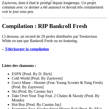
Zaytoven, dont il était le protégé depuis longtemps. Un projet
commun avec ce dernier a été annoncé et devrait très certainement
voir le jour sous peu.
Compilation : RIP Bankroll Fresh
Ci dessous, un recueil de 29 perles distribuées par Trentavious
White en tant que Bankroll Fresh ou en featuring.
–
Télécharger la compilation
Listes des chansons :
ESPN [Prod. By D. Rich]
Cold World [Prod. By Zaytoven]
Gucci Mane - Shooter (Feat. Young Scooter & Yung Fresh)
[Prod. By Zaytoven]
Ski (Prod. By Cassius Jay)
Take Over Your Trap Feat. 2 Chainz & Skooly (Prod. By
Mondo)
Hot Boy [Prod. By Cassius Jay]
Everytime Feat. Spodee Street Money Red (Prod. By FKi)