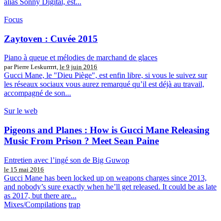
alias Sonny Digital, est...
Focus
Zaytoven : Cuvée 2015
Piano à queue et mélodies de marchand de glaces
par Pierre Leskurrrrt,
le 9 juin 2016
Gucci Mane, le "Dieu Piège", est enfin libre, si vous le suivez sur
les réseaux sociaux vous aurez remarqué qu’il est déjà au travail,
accompagné de son...
Sur le web
Pigeons and Planes : How is Gucci Mane Releasing
Music From Prison ? Meet Sean Paine
Entretien avec l’ingé son de Big Guwop
le 15 mai 2016
Gucci Mane has been locked up on weapons charges since 2013,
and nobody’s sure exactly when he’ll get released. It could be as late
as 2017, but there are...
Mixes/Compilations
trap