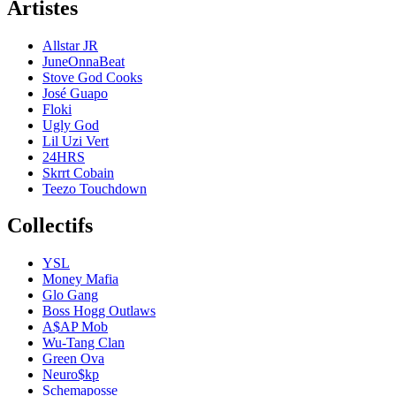
Artistes
Allstar JR
JuneOnnaBeat
Stove God Cooks
José Guapo
Floki
Ugly God
Lil Uzi Vert
24HRS
Skrrt Cobain
Teezo Touchdown
Collectifs
YSL
Money Mafia
Glo Gang
Boss Hogg Outlaws
A$AP Mob
Wu-Tang Clan
Green Ova
Neuro$kp
Schemaposse