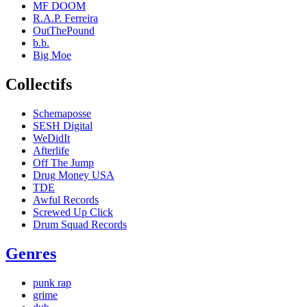
MF DOOM
R.A.P. Ferreira
OutThePound
b.b.
Big Moe
Collectifs
Schemaposse
SESH Digital
WeDidIt
Afterlife
Off The Jump
Drug Money USA
TDE
Awful Records
Screwed Up Click
Drum Squad Records
Genres
punk rap
grime