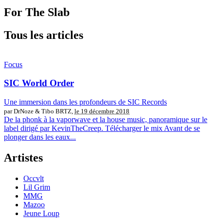
For The Slab
Tous les articles
Focus
SIC World Order
Une immersion dans les profondeurs de SIC Records
par DrNoze & Tibo BRTZ,
le 19 décembre 2018
De la phonk à la vaporwave et la house music, panoramique sur le
label dirigé par KevinTheCreep. Télécharger le mix Avant de se
plonger dans les eaux...
Artistes
Occvlt
Lil Grim
MMG
Mazoo
Jeune Loup