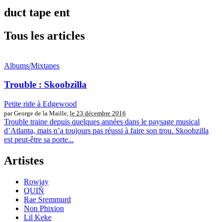
duct tape ent
Tous les articles
Albums/Mixtapes
Trouble : Skoobzilla
Petite ride à Edgewood
par George de la Maille,
le 23 décembre 2016
Trouble traine depuis quelques années dans le paysage musical
d’Atlanta, mais n’a toujours pas réussi à faire son trou. Skoobzilla
est peut-être sa porte...
Artistes
Rowjay
QUIÑ
Rae Sremmurd
Non Phixion
Lil Keke