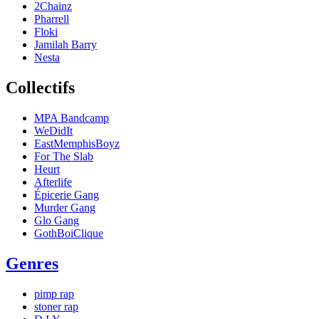
2Chainz
Pharrell
Floki
Jamilah Barry
Nesta
Collectifs
MPA Bandcamp
WeDidIt
EastMemphisBoyz
For The Slab
Heurt
Afterlife
Épicerie Gang
Murder Gang
Glo Gang
GothBoiClique
Genres
pimp rap
stoner rap