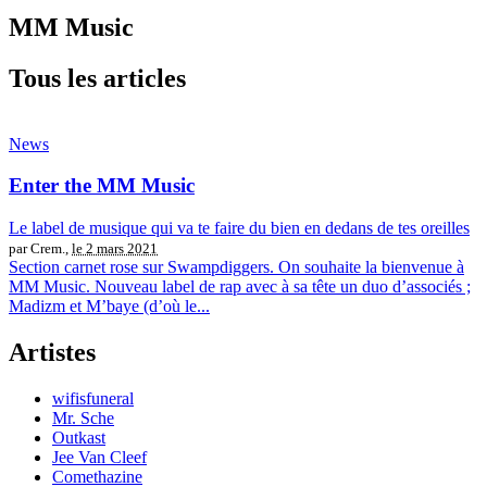
MM Music
Tous les articles
News
Enter the MM Music
Le label de musique qui va te faire du bien en dedans de tes oreilles
par Crem.,
le 2 mars 2021
Section carnet rose sur Swampdiggers. On souhaite la bienvenue à
MM Music. Nouveau label de rap avec à sa tête un duo d’associés ;
Madizm et M’baye (d’où le...
Artistes
wifisfuneral
Mr. Sche
Outkast
Jee Van Cleef
Comethazine