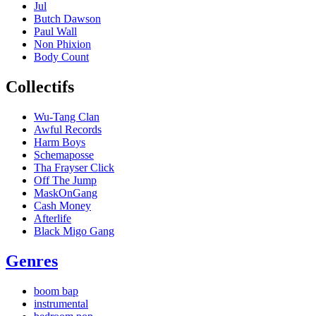
Jul
Butch Dawson
Paul Wall
Non Phixion
Body Count
Collectifs
Wu-Tang Clan
Awful Records
Harm Boys
Schemaposse
Tha Frayser Click
Off The Jump
MaskOnGang
Cash Money
Afterlife
Black Migo Gang
Genres
boom bap
instrumental