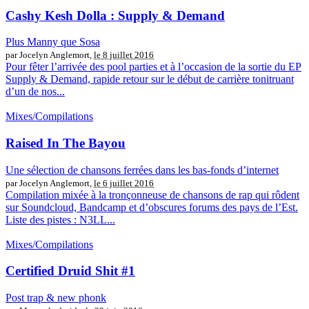
Cashy Kesh Dolla : Supply & Demand
Plus Manny que Sosa
par Jocelyn Anglemort,
le 8 juillet 2016
Pour fêter l’arrivée des pool parties et à l’occasion de la sortie du EP
Supply & Demand, rapide retour sur le début de carrière tonitruant
d’un de nos...
Mixes/Compilations
Raised In The Bayou
Une sélection de chansons ferrées dans les bas-fonds d’internet
par Jocelyn Anglemort,
le 6 juillet 2016
Compilation mixée à la tronçonneuse de chansons de rap qui rôdent
sur Soundcloud, Bandcamp et d’obscures forums des pays de l’Est.
Liste des pistes : N3LL...
Mixes/Compilations
Certified Druid Shit #1
Post trap & new phonk