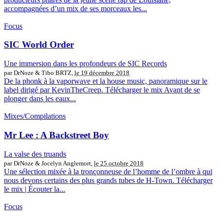
accompagnées d’un mix de ses morceaux les...
Focus
SIC World Order
Une immersion dans les profondeurs de SIC Records
par DrNoze & Tibo BRTZ,
le 19 décembre 2018
De la phonk à la vaporwave et la house music, panoramique sur le
label dirigé par KevinTheCreep. Télécharger le mix Avant de se
plonger dans les eaux...
Mixes/Compilations
Mr Lee : A Backstreet Boy
La valse des truands
par DrNoze & Jocelyn Anglemort,
le 25 octobre 2018
Une sélection mixée à la tronçonneuse de l’homme de l’ombre à qui
nous devons certains des plus grands tubes de H-Town. Télécharger
le mix | Écouter la...
Focus