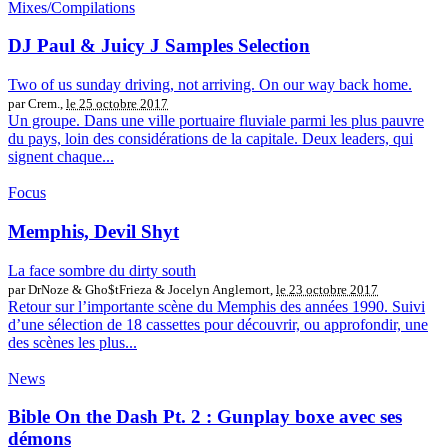
Mixes/Compilations
DJ Paul & Juicy J Samples Selection
Two of us sunday driving, not arriving. On our way back home.
par Crem.,
le 25 octobre 2017
Un groupe. Dans une ville portuaire fluviale parmi les plus pauvre
du pays, loin des considérations de la capitale. Deux leaders, qui
signent chaque...
Focus
Memphis, Devil Shyt
La face sombre du dirty south
par DrNoze & Gho$tFrieza & Jocelyn Anglemort,
le 23 octobre 2017
Retour sur l’importante scène du Memphis des années 1990. Suivi
d’une sélection de 18 cassettes pour découvrir, ou approfondir, une
des scènes les plus...
News
Bible On the Dash Pt. 2 : Gunplay boxe avec ses
démons