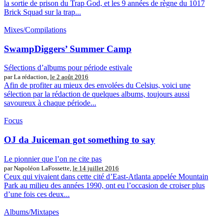
la sortie de prison du Trap God, et les 9 années de règne du 1017
Brick Squad sur la trap...
Mixes/Compilations
SwampDiggers’ Summer Camp
Sélections d’albums pour période estivale
par La rédaction,
le 2 août 2016
Afin de profiter au mieux des envolées du Celsius, voici une
sélection par la rédaction de quelques albums, toujours aussi
savoureux à chaque période...
Focus
OJ da Juiceman got something to say
Le pionnier que l’on ne cite pas
par Napoléon LaFossette,
le 14 juillet 2016
Ceux qui vivaient dans cette cité d’East-Atlanta appelée Mountain
Park au milieu des années 1990, ont eu l’occasion de croiser plus
d’une fois ces deux...
Albums/Mixtapes