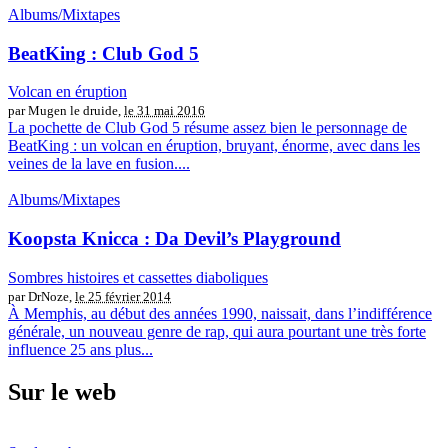
Albums/Mixtapes
BeatKing : Club God 5
Volcan en éruption
par Mugen le druide,
le 31 mai 2016
La pochette de Club God 5 résume assez bien le personnage de
BeatKing : un volcan en éruption, bruyant, énorme, avec dans les
veines de la lave en fusion....
Albums/Mixtapes
Koopsta Knicca : Da Devil’s Playground
Sombres histoires et cassettes diaboliques
par DrNoze,
le 25 février 2014
À Memphis, au début des années 1990, naissait, dans l’indifférence
générale, un nouveau genre de rap, qui aura pourtant une très forte
influence 25 ans plus...
Sur le web