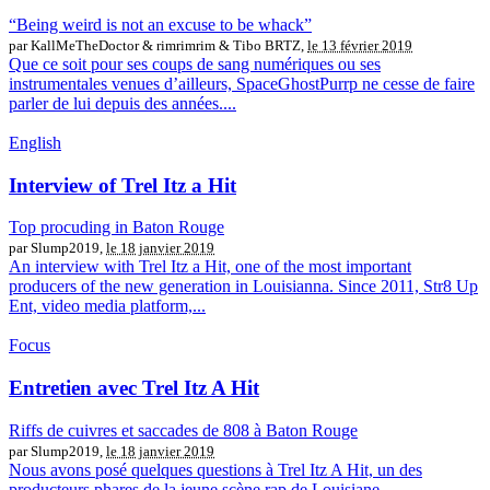
“Being weird is not an excuse to be whack”
par KallMeTheDoctor & rimrimrim & Tibo BRTZ,
le 13 février 2019
Que ce soit pour ses coups de sang numériques ou ses
instrumentales venues d’ailleurs, SpaceGhostPurrp ne cesse de faire
parler de lui depuis des années....
English
Interview of Trel Itz a Hit
Top procuding in Baton Rouge
par Slump2019,
le 18 janvier 2019
An interview with Trel Itz a Hit, one of the most important
producers of the new generation in Louisianna. Since 2011, Str8 Up
Ent, video media platform,...
Focus
Entretien avec Trel Itz A Hit
Riffs de cuivres et saccades de 808 à Baton Rouge
par Slump2019,
le 18 janvier 2019
Nous avons posé quelques questions à Trel Itz A Hit, un des
producteurs phares de la jeune scène rap de Louisiane,