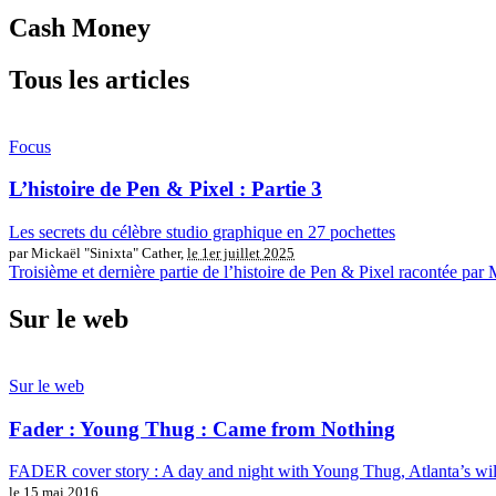
Cash Money
Tous les articles
Focus
L’histoire de Pen & Pixel : Partie 3
Les secrets du célèbre studio graphique en 27 pochettes
par Mickaël "Sinixta" Cather,
le 1er juillet 2025
Troisième et dernière partie de l’histoire de Pen & Pixel racontée par 
Sur le web
Sur le web
Fader : Young Thug : Came from Nothing
FADER cover story : A day and night with Young Thug, Atlanta’s wil
le 15 mai 2016