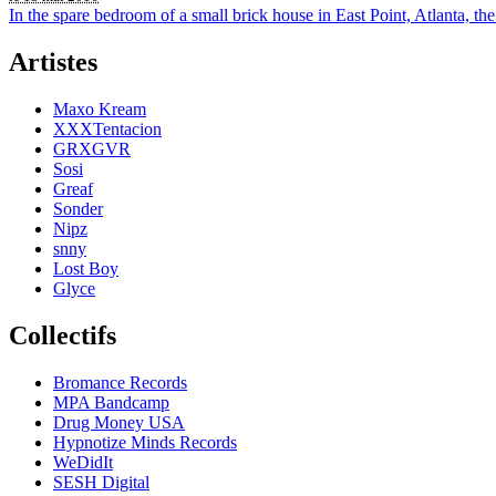
In the spare bedroom of a small brick house in East Point, Atlanta, t
Artistes
Maxo Kream
XXXTentacion
GRXGVR
Sosi
Greaf
Sonder
Nipz
snny
Lost Boy
Glyce
Collectifs
Bromance Records
MPA Bandcamp
Drug Money USA
Hypnotize Minds Records
WeDidIt
SESH Digital