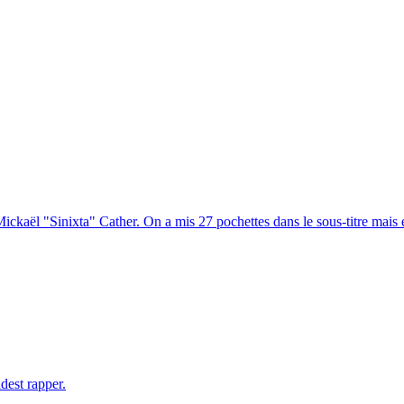
Mickaël "Sinixta" Cather. On a mis 27 pochettes dans le sous-titre mais e
dest rapper.