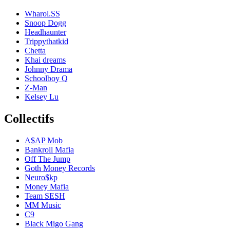
Wharol.SS
Snoop Dogg
Headhaunter
Trippythatkid
Chetta
Khai dreams
Johnny Drama
Schoolboy Q
Z-Man
Kelsey Lu
Collectifs
A$AP Mob
Bankroll Mafia
Off The Jump
Goth Money Records
Neuro$kp
Money Mafia
Team SESH
MM Music
C9
Black Migo Gang