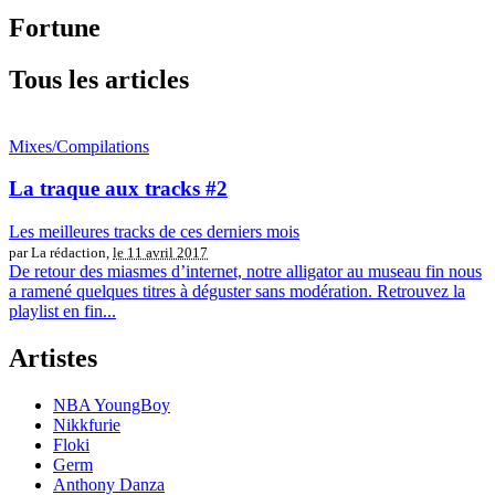
Fortune
Tous les articles
Mixes/Compilations
La traque aux tracks #2
Les meilleures tracks de ces derniers mois
par La rédaction,
le 11 avril 2017
De retour des miasmes d’internet, notre alligator au museau fin nous
a ramené quelques titres à déguster sans modération. Retrouvez la
playlist en fin...
Artistes
NBA YoungBoy
Nikkfurie
Floki
Germ
Anthony Danza