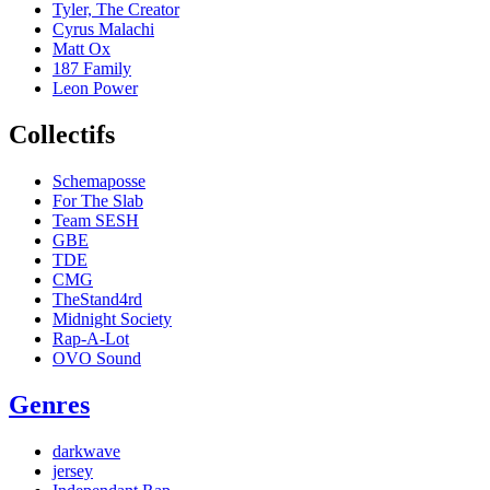
Tyler, The Creator
Cyrus Malachi
Matt Ox
187 Family
Leon Power
Collectifs
Schemaposse
For The Slab
Team SESH
GBE
TDE
CMG
TheStand4rd
Midnight Society
Rap-A-Lot
OVO Sound
Genres
darkwave
jersey