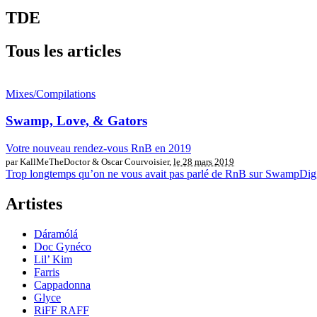
TDE
Tous les articles
Mixes/Compilations
Swamp, Love, & Gators
Votre nouveau rendez-vous RnB en 2019
par KallMeTheDoctor & Oscar Courvoisier,
le 28 mars 2019
Trop longtemps qu’on ne vous avait pas parlé de RnB sur SwampDiggers
Artistes
Dáramólá
Doc Gynéco
Lil’ Kim
Farris
Cappadonna
Glyce
RiFF RAFF