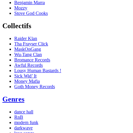
Benjamin Marra
Mozzy
Stove God Cooks
Collectifs
Raider Klan
Tha Frayser Click
MaskOnGang
Wu-Tang Clan
Bromance Records
Awful Records
Lousy Human Bastards !
Sick Wid’ It
Money Mafia
Goth Money Records
Genres
dance hall
RnB
modern funk
darkwave