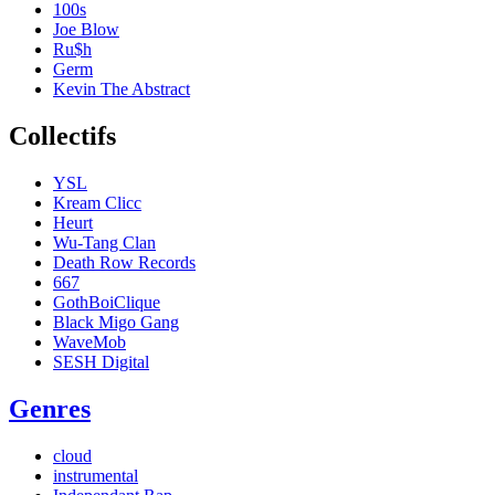
100s
Joe Blow
Ru$h
Germ
Kevin The Abstract
Collectifs
YSL
Kream Clicc
Heurt
Wu-Tang Clan
Death Row Records
667
GothBoiClique
Black Migo Gang
WaveMob
SESH Digital
Genres
cloud
instrumental