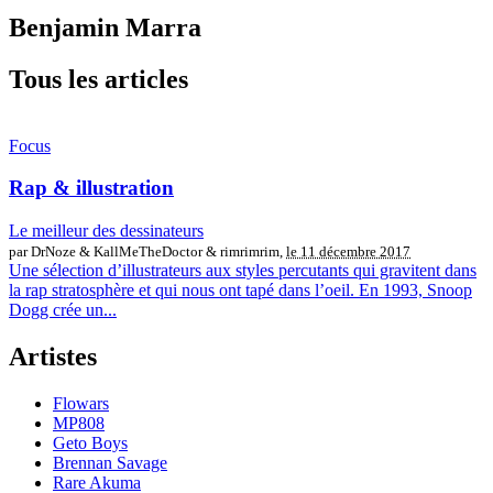
Benjamin Marra
Tous les articles
Focus
Rap & illustration
Le meilleur des dessinateurs
par DrNoze & KallMeTheDoctor & rimrimrim,
le 11 décembre 2017
Une sélection d’illustrateurs aux styles percutants qui gravitent dans
la rap stratosphère et qui nous ont tapé dans l’oeil. En 1993, Snoop
Dogg crée un...
Artistes
Flowars
MP808
Geto Boys
Brennan Savage
Rare Akuma