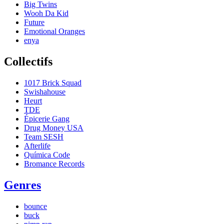
Big Twins
Wooh Da Kid
Future
Emotional Oranges
enya
Collectifs
1017 Brick Squad
Swishahouse
Heurt
TDE
Épicerie Gang
Drug Money USA
Team SESH
Afterlife
Química Code
Bromance Records
Genres
bounce
buck