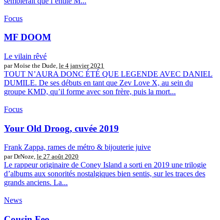
semblerait que l’entité M...
Focus
MF DOOM
Le vilain rêvé
par Moïse the Dude,
le 4 janvier 2021
TOUT N’AURA DONC ÉTÉ QUE LEGENDE AVEC DANIEL
DUMILE. De ses débuts en tant que Zev Love X, au sein du
groupe KMD, qu’il forme avec son frère, puis la mort...
Focus
Your Old Droog, cuvée 2019
Frank Zappa, rames de métro & bijouterie juive
par DrNoze,
le 27 août 2020
Le rappeur originaire de Coney Island a sorti en 2019 une trilogie
d’albums aux sonorités nostalgiques bien sentis, sur les traces des
grands anciens. La...
News
Cousin Feo