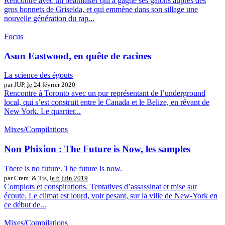
Rencontre avec un beatmaker qui a gagné ses galons auprès des
gros bonnets de Griselda, et qui emmène dans son sillage une
nouvelle génération du rap...
Focus
Asun Eastwood, en quête de racines
La science des égouts
par JUP,
le 24 février 2020
Rencontre à Toronto avec un pur représentant de l’underground
local, qui s’est construit entre le Canada et le Belize, en rêvant de
New York. Le quartier...
Mixes/Compilations
Non Phixion : The Future is Now, les samples
There is no future. The future is now.
par Crem. & Tis,
le 6 juin 2019
Complots et conspirations. Tentatives d’assassinat et mise sur
écoute. Le climat est lourd, voir pesant, sur la ville de New-York en
ce début de...
Mixes/Compilations