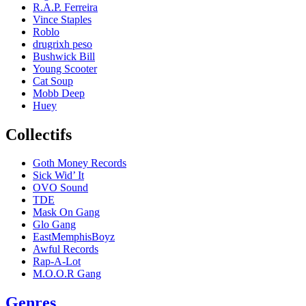
R.A.P. Ferreira
Vince Staples
Roblo
drugrixh peso
Bushwick Bill
Young Scooter
Cat Soup
Mobb Deep
Huey
Collectifs
Goth Money Records
Sick Wid’ It
OVO Sound
TDE
Mask On Gang
Glo Gang
EastMemphisBoyz
Awful Records
Rap-A-Lot
M.O.O.R Gang
Genres