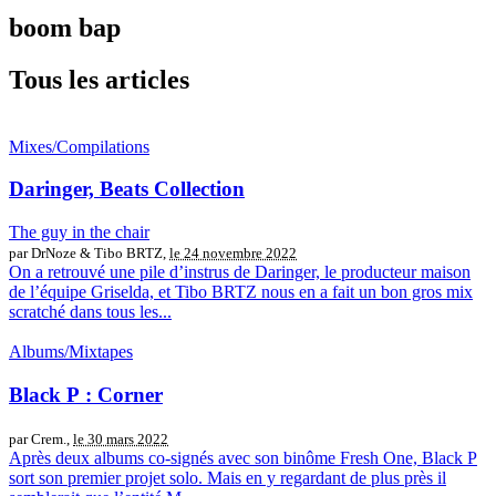
boom bap
Tous les articles
Mixes/Compilations
Daringer, Beats Collection
The guy in the chair
par DrNoze & Tibo BRTZ,
le 24 novembre 2022
On a retrouvé une pile d’instrus de Daringer, le producteur maison
de l’équipe Griselda, et Tibo BRTZ nous en a fait un bon gros mix
scratché dans tous les...
Albums/Mixtapes
Black P : Corner
par Crem.,
le 30 mars 2022
Après deux albums co-signés avec son binôme Fresh One, Black P
sort son premier projet solo. Mais en y regardant de plus près il