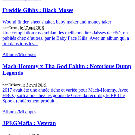
Freddie Gibbs : Black Moses
Wound finder, sheet shaker, baby maker and money taker
par Crem.,
le 17 mai 2019
Une compilation rassemblant les meilleurs titres laissés de côté, ou
publiés chez d’autres, par le Baby Face Killa. Avec un album qui a
fini dans tous les...
Albums/Mixtapes
Mach-Hommy x Tha God Fahim : Notorious Dump
Legends
par DrNoze,
le 5 avril 2019
2017 avait été une année riche et variée pour Mach-Hommy. Avec
HBO, (sorti alors chez les goons de Griselda records), le EP The
Spook (entièrement produit...
Albums/Mixtapes
JPEGMafia : Veteran