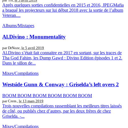
par Tis,
le 5 avril 2019
Après quelques sorties confidentielles en 2015 et 2016, JPEGMafia
a braqué les projecteurs sur lui début 2018 avec la sortie de l’album
Veteran....
Albums/Mixtapes
Al.Divino : Monumentality
par DrNoze,
le 5 avril 2019
Al.Divino s’était fait connaitre en 2017 en sortant, sur les traces de
Tha God Fahim, les Dump Gawd : Divino Edition épisodes 1 et 2.
Dans le sillon de...
Mixes/Compilations
Westside Gunn & Conway : Griselda’s left overs 2
BOOM BOOM BOOM BOOM BOOM BOOM
par Crem.,
le 13 mars 2019
Trois nouvelles compilations rassemblant les meilleurs titres laissés
de côté, ou publiés chez d’autres, par les deux frères de chez
Griselda. -...
Mixes/Compilations