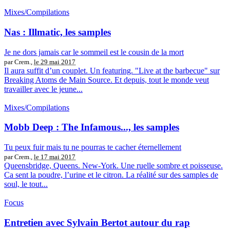
Mixes/Compilations
Nas : Illmatic, les samples
Je ne dors jamais car le sommeil est le cousin de la mort
par Crem.,
le 29 mai 2017
Il aura suffit d’un couplet. Un featuring. "Live at the barbecue" sur
Breaking Atoms de Main Source. Et depuis, tout le monde veut
travailler avec le jeune...
Mixes/Compilations
Mobb Deep : The Infamous..., les samples
Tu peux fuir mais tu ne pourras te cacher éternellement
par Crem.,
le 17 mai 2017
Queensbridge, Queens. New-York. Une ruelle sombre et poisseuse.
Ca sent la poudre, l’urine et le citron. La réalité sur des samples de
soul, le tout...
Focus
Entretien avec Sylvain Bertot autour du rap