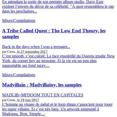
En attendant la sortie de son premier album studio, Dave East
explore l’envers du décor de sa célébrité. "A quoi ressemblera le rap
dans les prochaines...
Mixes/Compilations
A Tribe Called Quest : The Low End Theory, les
samples
Back in the days when I was a teenager...
par Crem.,
le 27 septembre 2017
C’est smooth, c’est coloré. La face ensoleillé du Queens irradie New
York, du corner boy au grossiste. Et la vie est un peu plus
supportable sur fond jazzy....
Mixes/Compilations
Madvillain : Madvillainy, les samples
MADLIB+MFDOOM TOUT EN CAPITALES
par Crem.,
le 19 juin 2017
L’homme au visage de métal et le loop digga s’associent pour jouer
les super villains. Et c’est très bien. Un artwork emprunté à
Madonna. Brut. Simple....