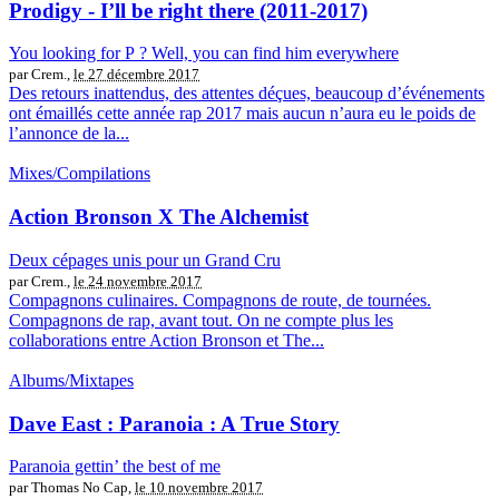
Prodigy - I’ll be right there (2011-2017)
You looking for P ? Well, you can find him everywhere
par Crem.,
le 27 décembre 2017
Des retours inattendus, des attentes déçues, beaucoup d’événements
ont émaillés cette année rap 2017 mais aucun n’aura eu le poids de
l’annonce de la...
Mixes/Compilations
Action Bronson X The Alchemist
Deux cépages unis pour un Grand Cru
par Crem.,
le 24 novembre 2017
Compagnons culinaires. Compagnons de route, de tournées.
Compagnons de rap, avant tout. On ne compte plus les
collaborations entre Action Bronson et The...
Albums/Mixtapes
Dave East : Paranoia : A True Story
Paranoia gettin’ the best of me
par Thomas No Cap,
le 10 novembre 2017