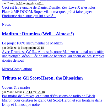
par Crem.,
le 10 septembre 2018
Ceci est la revanche de Daniel Dumile. Zev Love X n’est plus.
Place à MF DOOM. Super-vilain masqué, prêt à faire payer
l’industrie du disque qui lui a volé...
News
Madizm : Drumless (Well​.​.​.​ Almost​ !​)
Le projet 100% instrumental de Madizm
par DrNoze,
le 5 septembre 2018
Avec Drumless (Well​.​.​.​ Almost​ !​), notre Madizm national nous offre
une plongée, dépouillée de kits de batteries, au coeur de ces samples
gorgés de soul...
Mixes/Compilations
Tribute to Gil Scott-Heron, the Bluesician
Covers & Samples
par Manu Makak,
le 14 mai 2018
Pas moins de 3 mixes, et autant d’émissions de radio de Black
Mirror, pour célébrer le grand Gil Scott-Heron et son héritage dans
le rap et la musique noire...