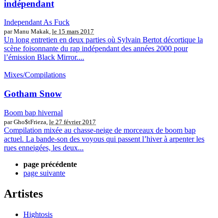
indépendant
Independant As Fuck
par Manu Makak,
le 15 mars 2017
Un long entretien en deux parties où Sylvain Bertot décortique la
scène foisonnante du rap indépendant des années 2000 pour
l’émission Black Mirror....
Mixes/Compilations
Gotham Snow
Boom bap hivernal
par Gho$tFrieza,
le 27 février 2017
Compilation mixée au chasse-neige de morceaux de boom bap
actuel. La bande-son des voyous qui passent l’hiver à arpenter les
rues enneigées, les deux...
page précédente
page suivante
Artistes
Hightosis