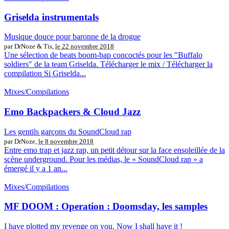
Griselda instrumentals
Musique douce pour baronne de la drogue
par DrNoze & Tis,
le 22 novembre 2018
Une sélection de beats boom-bap concoctés pour les "Buffalo
soldiers" de la team Griselda. Télécharger le mix / Télécharger la
compilation Si Griselda...
Mixes/Compilations
Emo Backpackers & Cloud Jazz
Les gentils garçons du SoundCloud rap
par DrNoze,
le 8 novembre 2018
Entre emo trap et jazz rap, un petit détour sur la face ensoleillée de la
scène underground. Pour les médias, le « SoundCloud rap » a
émergé il y a 1 an...
Mixes/Compilations
MF DOOM : Operation : Doomsday, les samples
I have plotted my revenge on you. Now I shall have it !