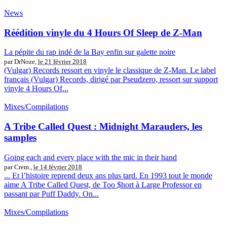
News
Réédition vinyle du 4 Hours Of Sleep de Z-Man
La pépite du rap indé de la Bay enfin sur galette noire
par DrNoze,
le 21 février 2018
(Vulgar) Records ressort en vinyle le classique de Z-Man. Le label
français (Vulgar) Records, dirigé par Pseudzero, ressort sur support
vinyle 4 Hours Of...
Mixes/Compilations
A Tribe Called Quest : Midnight Marauders, les
samples
Going each and every place with the mic in their hand
par Crem.,
le 14 février 2018
... Et l’histoire reprend deux ans plus tard. En 1993 tout le monde
aime A Tribe Called Quest, de Too $hort à Large Professor en
passant par Puff Daddy. On...
Mixes/Compilations