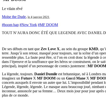
Le vilain rêvé
Moïse the Dude
,
le 4 janvier 2021
#boom bap
#New York
#MF DOOM
TOUT N’AURA DONC ÉTÉ QUE LEGENDE AVEC DANIEL D
De ses débuts en tant que
Zev Love X
, au sein du groupe
KMD
, qu’
terre. Jusqu’à son retour, masqué pour toujours, sur la scène d’un ope
ressemble plus. La faute peut être, si l’on en croit donc la légende à 
dans l’épreuve et la souffrance que les héros se construisent, on le sa
principal), inspiré d’un personnage de comics justement :
MF DOO
La légende, toujours.
Daniel Dumile
est britannique, né à Londres mai
imaginez un
Future
X
MF DOOM
ou un
Gucci Mane
X
MF DO
concerts auxquels il envoie un autre que lui. L’impossibilité pendant 
Légende, légende, légende. Le masque aura beaucoup joué, nimbant de 
inconnue, annoncée par sa femme… Deux mois jour pour jour après qu’
plus de ce monde.