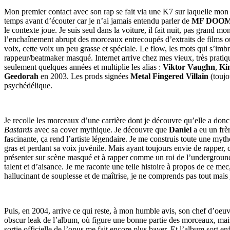
Mon premier contact avec son rap se fait via une K7 sur laquelle mo
temps avant d’écouter car je n’ai jamais entendu parler de
MF DOO
le contexte joue. Je suis seul dans la voiture, il fait nuit, pas grand m
l’enchaînement abrupt des morceaux entrecoupés d’extraits de films ou d
voix, cette voix un peu grasse et spéciale. Le flow, les mots qui s’imb
rappeur/beatmaker masqué. Internet arrive chez mes vieux, très prat
seulement quelques années et multiplie les alias :
Viktor Vaughn
,
Ki
Geedorah
en 2003. Les prods signées
Metal Fingered Villain
(touj
psychédélique.
Je recolle les morceaux d’une carrière dont je découvre qu’elle a d
Bastards
avec sa cover mythique. Je découvre que
Daniel
a eu un frè
fascinante, ça rend l’artiste légendaire. Je me construis toute une myt
gras et perdant sa voix juvénile. Mais ayant toujours envie de rapper, 
présenter sur scène masqué et à rapper comme un roi de l’underground,
talent et d’aisance. Je me raconte une telle histoire à propos de ce me
hallucinant de souplesse et de maîtrise, je ne comprends pas tout mais
Puis, en 2004, arrive ce qui reste, à mon humble avis, son chef d’oeu
obscur leak de l’album, où figure une bonne partie des morceaux, mais p
sortie officielle de l’opus me fait encore plus baver. Et l’album sort enf