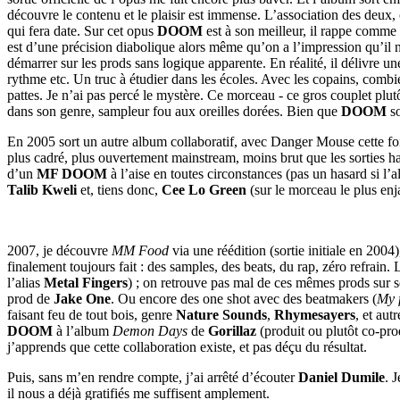
découvre le contenu et le plaisir est immense. L’association des deux, c
qui fera date. Sur cet opus
DOOM
est à son meilleur, il rappe comme 
est d’une précision diabolique alors même qu’on a l’impression qu’il n’e
démarrer sur les prods sans logique apparente. En réalité, il délivre 
rythme etc. Un truc à étudier dans les écoles. Avec les copains, combi
pattes. Je n’ai pas percé le mystère. Ce morceau - ce gros couplet plutô
dans son genre, sampleur fou aux oreilles dorées. Bien que
DOOM
so
En 2005 sort un autre album collaboratif, avec Danger Mouse cette fo
plus cadré, plus ouvertement mainstream, moins brut que les sorties ha
d’un
MF DOOM
à l’aise en toutes circonstances (pas un hasard si l’
Talib Kweli
et, tiens donc,
Cee Lo Green
(sur le morceau le plus enja
2007, je découvre
MM Food
via une réédition (sortie initiale en 2004
finalement toujours fait : des samples, des beats, du rap, zéro refrain. 
l’alias
Metal Fingers
) ; on retrouve pas mal de ces mêmes prods sur 
prod de
Jake One
. Ou encore des one shot avec des beatmakers (
My 
faisant feu de tout bois, genre
Nature Sounds
,
Rhymesayers
, et aut
DOOM
à l’album
Demon Days
de
Gorillaz
(produit ou plutôt co-prod
j’apprends que cette collaboration existe, et pas déçu du résultat.
Puis, sans m’en rendre compte, j’ai arrêté d’écouter
Daniel Dumile
. 
il nous a déjà gratifiés me suffisent amplement.