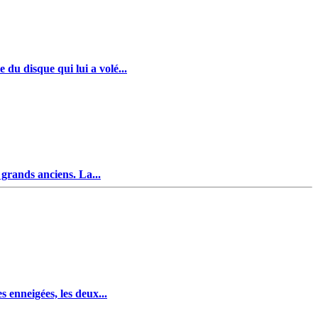
du disque qui lui a volé...
 grands anciens. La...
 enneigées, les deux...