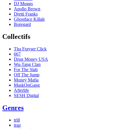
DJ Muggs
Apollo Brown
Dretti Franks
Ghostface Killah
Boregard
Collectifs
Tha Frayser Click
667
Drug Money USA
Wu-Tang Clan
For The Slab
Off The Jump
Money Mafia
MaskOnGang
Afterlife
SESH Digital
Genres
trill
trap