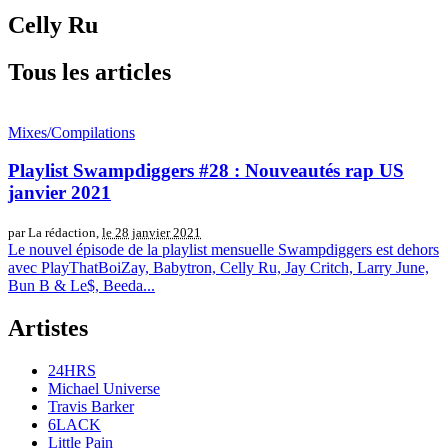
Celly Ru
Tous les articles
Mixes/Compilations
Playlist Swampdiggers #28 : Nouveautés rap US
janvier 2021
par La rédaction,
le 28 janvier 2021
Le nouvel épisode de la playlist mensuelle Swampdiggers est dehors
avec PlayThatBoiZay, Babytron, Celly Ru, Jay Critch, Larry June,
Bun B & Le$, Beeda...
Artistes
24HRS
Michael Universe
Travis Barker
6LACK
Little Pain