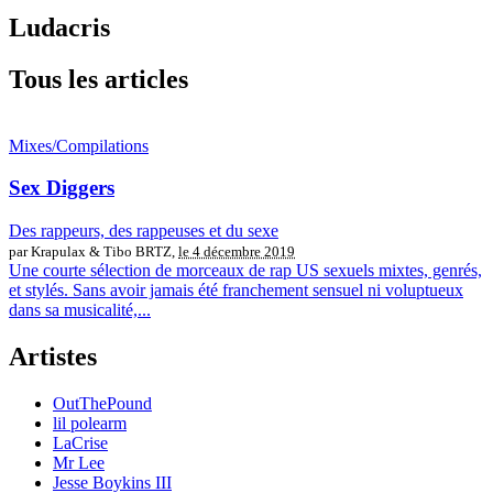
Ludacris
Tous les articles
Mixes/Compilations
Sex Diggers
Des rappeurs, des rappeuses et du sexe
par Krapulax & Tibo BRTZ,
le 4 décembre 2019
Une courte sélection de morceaux de rap US sexuels mixtes, genrés,
et stylés. Sans avoir jamais été franchement sensuel ni voluptueux
dans sa musicalité,...
Artistes
OutThePound
lil polearm
LaCrise
Mr Lee
Jesse Boykins III