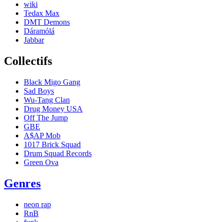
wiki
Tedax Max
DMT Demons
Dáramólá
Jabbar
Collectifs
Black Migo Gang
Sad Boys
Wu-Tang Clan
Drug Money USA
Off The Jump
GBE
A$AP Mob
1017 Brick Squad
Drum Squad Records
Green Ova
Genres
neon rap
RnB