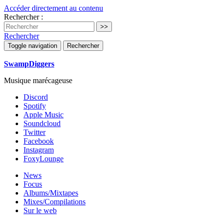
Accéder directement au contenu
Rechercher :
Rechercher
Toggle navigation
Rechercher
SwampDiggers
Musique marécageuse
Discord
Spotify
Apple Music
Soundcloud
Twitter
Facebook
Instagram
FoxyLounge
News
Focus
Albums/Mixtapes
Mixes/Compilations
Sur le web