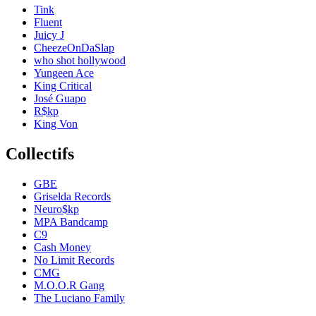
Tink
Fluent
Juicy J
CheezeOnDaSlap
who shot hollywood
Yungeen Ace
King Critical
José Guapo
R$kp
King Von
Collectifs
GBE
Griselda Records
Neuro$kp
MPA Bandcamp
C9
Cash Money
No Limit Records
CMG
M.O.O.R Gang
The Luciano Family