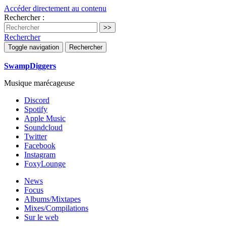
Accéder directement au contenu
Rechercher :
Rechercher
Toggle navigation
Rechercher
SwampDiggers
Musique marécageuse
Discord
Spotify
Apple Music
Soundcloud
Twitter
Facebook
Instagram
FoxyLounge
News
Focus
Albums/Mixtapes
Mixes/Compilations
Sur le web