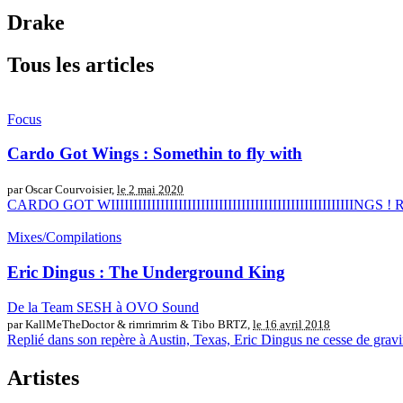
Drake
Tous les articles
Focus
Cardo Got Wings : Somethin to fly with
par Oscar Courvoisier,
le 2 mai 2020
CARDO GOT WIIIIIIIIIIIIIIIIIIIIIIIIIIIIIIIIIIIIIIIIIIIIIIIIIIIIIINGS !
Mixes/Compilations
Eric Dingus : The Underground King
De la Team SESH à OVO Sound
par KallMeTheDoctor & rimrimrim & Tibo BRTZ,
le 16 avril 2018
Replié dans son repère à Austin, Texas, Eric Dingus ne cesse de gravir
Artistes