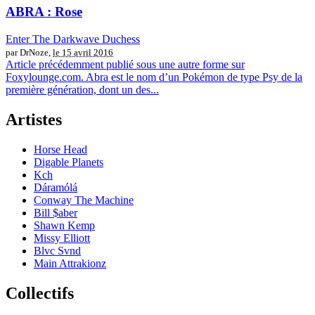
ABRA : Rose
Enter The Darkwave Duchess
par DrNoze,
le 15 avril 2016
Article précédemment publié sous une autre forme sur
Foxylounge.com. Abra est le nom d’un Pokémon de type Psy de la
première génération, dont un des...
Artistes
Horse Head
Digable Planets
Kch
Dáramólá
Conway The Machine
Bill $aber
Shawn Kemp
Missy Elliott
Blvc Svnd
Main Attrakionz
Collectifs