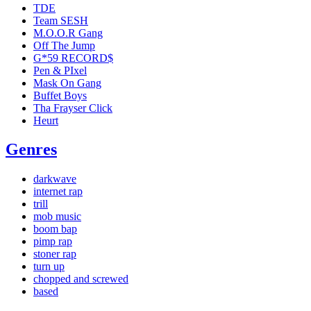
TDE
Team SESH
M.O.O.R Gang
Off The Jump
G*59 RECORD$
Pen & PIxel
Mask On Gang
Buffet Boys
Tha Frayser Click
Heurt
Genres
darkwave
internet rap
trill
mob music
boom bap
pimp rap
stoner rap
turn up
chopped and screwed
based