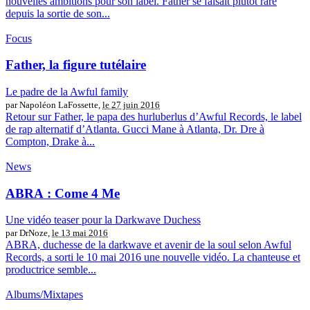
nouvelles ambitions pour son label. Father se faisait plutôt rare
depuis la sortie de son...
Focus
Father, la figure tutélaire
Le padre de la Awful family
par Napoléon LaFossette,
le 27 juin 2016
Retour sur Father, le papa des hurluberlus d’Awful Records, le label
de rap alternatif d’Atlanta. Gucci Mane à Atlanta, Dr. Dre à
Compton, Drake à...
News
ABRA : Come 4 Me
Une vidéo teaser pour la Darkwave Duchess
par DrNoze,
le 13 mai 2016
ABRA, duchesse de la darkwave et avenir de la soul selon Awful
Records, a sorti le 10 mai 2016 une nouvelle vidéo. La chanteuse et
productrice semble...
Albums/Mixtapes