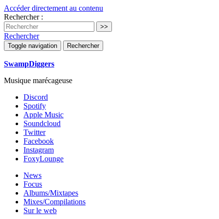
Accéder directement au contenu
Rechercher :
Rechercher
Toggle navigation
Rechercher
SwampDiggers
Musique marécageuse
Discord
Spotify
Apple Music
Soundcloud
Twitter
Facebook
Instagram
FoxyLounge
News
Focus
Albums/Mixtapes
Mixes/Compilations
Sur le web