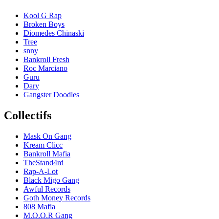
Kool G Rap
Broken Boys
Diomedes Chinaski
Tree
snny
Bankroll Fresh
Roc Marciano
Guru
Dary
Gangster Doodles
Collectifs
Mask On Gang
Kream Clicc
Bankroll Mafia
TheStand4rd
Rap-A-Lot
Black Migo Gang
Awful Records
Goth Money Records
808 Mafia
M.O.O.R Gang