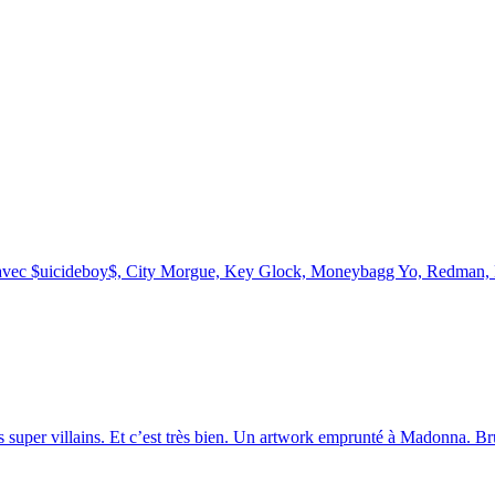
s avec $uicideboy$, City Morgue, Key Glock, Moneybagg Yo, Redman, 
 super villains. Et c’est très bien. Un artwork emprunté à Madonna. Bru