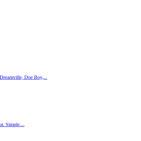
Dreamville, Doe Boy,...
t. Simple....