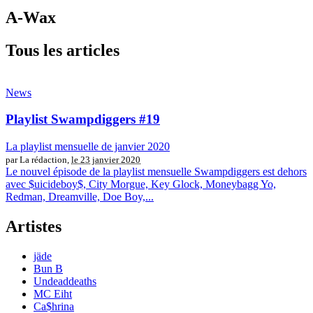
A-Wax
Tous les articles
News
Playlist Swampdiggers #19
La playlist mensuelle de janvier 2020
par La rédaction,
le 23 janvier 2020
Le nouvel épisode de la playlist mensuelle Swampdiggers est dehors
avec $uicideboy$, City Morgue, Key Glock, Moneybagg Yo,
Redman, Dreamville, Doe Boy,...
Artistes
jäde
Bun B
Undeaddeaths
MC Eiht
Ca$hrina