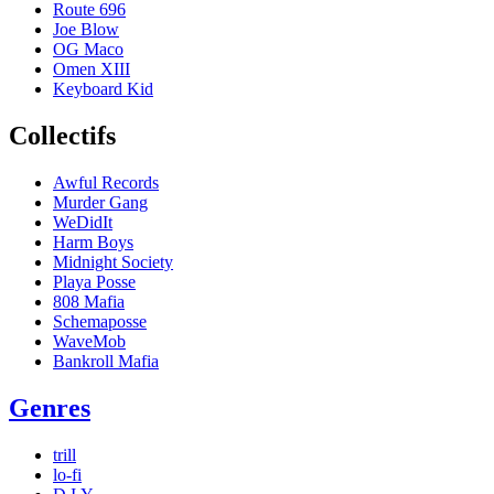
Route 696
Joe Blow
OG Maco
Omen XIII
Keyboard Kid
Collectifs
Awful Records
Murder Gang
WeDidIt
Harm Boys
Midnight Society
Playa Posse
808 Mafia
Schemaposse
WaveMob
Bankroll Mafia
Genres
trill
lo-fi