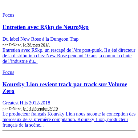
Focus
Entretien avec R$kp de Neuro$kp
Du label New Rose à la Dungeon Trap
par DrNoze,
le 28 mars 2018
Entretien avec R$kp, un rescapé de l’ère post-punk. Il a été directeur
de la distribution chez New Rose pendant 10 ans, a connu la chute
de l’industrie du...
Focus
Koursky Lion revient track par track sur Volume
Zero
Greatest Hits 2012​-​2018
par DrNoze,
le 14 décembre 2020
Le producteur français Koursky Lion nous raconte la conception des
morceaux de sa première compilation. Koursky Lion, producteur
français de la scène...