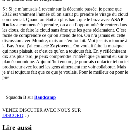
S : Si je m’amusais à revenir sur la décennie passée, je pense que
2012 est vraiment l’année où on aurait pu prendre le virage du cloud
commercial. Quand on était au plus haut, que le buzz avec
ASAP
Rocky
a commencé à prendre, on a eu l’opportunité de rentrer dans
les clous, de faire le cloud sans âme que les gens réclamaient. C’est
facile de comprendre ce qu’on attend de toi. On n’a jamais eu cette
discussion avec Mondre, mais on s’en foutait. Moi je suis retourné à
la Bay Area, j’ai contacté
Zaytoven
... On voulait faire la musique
qui nous plaisait, et c’est ce qu’on a toujours fait. En y réfléchissant
dix ans plus tard, je peux comprendre l’intérêt que ça aurait eu sur le
plan économique. Aujourd’hui encore, je pourrais contacter tel ou tel
producteur avec lequel les gens aimeraient me voir collaborer. Mais
je n’ai toujours fait que ce que je voulais. Pour le meilleur ou pour le
pire.
–
Squadda B sur
Bandcamp
VENEZ DISCUTER AVEC NOUS SUR
DISCORD
:-)
Lire aussi