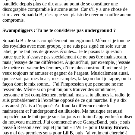
parallèle depuis plus de dix ans, au point de se constituer une
discographie comparable à aucune autre. Car s’il y a une chose de
sûre avec Squadda B, c’est que son plaisir de créer ne souffre aucun
compromis.
Swampdiggers : Tu ne te considères pas underground ?
Squadda B : Je suis complètement underground. Même si je touche
des royalties avec mon groupe, je ne suis pas signé en solo sur un
label, je ne fait pas de grosses écoutes... Je te posais la question
parce que je n’essaye pas spécialement de ne pas être mainstream,
mais j’essaye de me différencier. Aujourd’hui, par exemple, j’essaie
de mettre en valeur les femmes, d’être plus constructif, même si je
veux toujours m’amuser et gagner de l’argent. Musicalement aussi,
que ce soit par mes beats, mes samples, la façon dont je rappe, ou la
façon dont le mix sonne... J’ai l’impression que personne ne me
ressemble. Même si on peut toujours trouver des similitudes,
personne n’est complètement original, mais si tu allumes la radio, je
suis probablement à l’extrême opposé de ce qui marche. Il y a dix
ans aussi j’étais à l’opposé. Au fond la différence entre le
mainstream et l’underground est illusoire. Ma musique est aussi
impactée par le fait que je suis toujours en train d’apprendre à utiliser
du nouveau matériel. J’ai commencé avec GarageBand, puis je suis
passé à Reason avec lequel j’ai fait « I Will » pour
Danny Brown
,
pas mal des premiers sons pour
Lil B
, puis j’ai vraiment cherché à