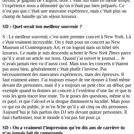
buvais, je gagnais de l’argent, donc c’était fun mais en même temps,
l’expérience nous a démontré qu’on n’était pas bien préparés. Ce
n’est pas que c’était une mauvaise expérience, mais c’était plus un
champ de bataille qu’un séjour luxueux.
SD : Quel serait ton meilleur souvenir ?
S : Le meilleur souvenir, c’est notre premier concert à New York. Là
c’était vraiment incroyable. On y était pour un concert au New
Museum of Contemporary Art, et on logeait dans un hôtel très
luxueux. Le matin je suis descendu acheter le
New York Times
parce
qu’il y avait un article sur nous. Quand j’ai ouvert le journal… Je
n’avais jamais rien vu d’aussi cool. Mais tous les concerts n’étaient
pas aussi bien, généralement c’était plutôt l’inverse. Pas
nécessairement des mauvaises expériences, mais des épreuves. Il
faut vraiment aimer. J’ai toujours essayé de me donner à fond même
devant dix personnes, mais il y a toujours un petit choc au début, par
exemple quand tu donnes un concert à l’extérieur d’une fac et que tu
vois les gens tracer leur route. Tu te poses des questions, même si tu
es payé, et que l’alcool et la drogue diminuent ta lucidité. Mais pour
ce qui est du public, je m’en fiche qu’il y ait cinq ou dix personnes.
Aujourd’hui je fais parfois des DJ sets devant quinze personnes. Il
faut charbonner, tout le monde n’est pas fait pour ça.
SD : On a vraiment l’impression qu’en dix ans de carrière tu
n’as jamais fait de compromis.