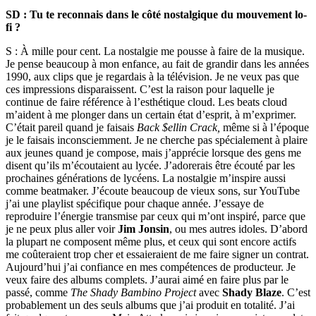
SD : Tu te reconnais dans le côté nostalgique du mouvement lo-
fi ?
S : À mille pour cent. La nostalgie me pousse à faire de la musique.
Je pense beaucoup à mon enfance, au fait de grandir dans les années
1990, aux clips que je regardais à la télévision. Je ne veux pas que
ces impressions disparaissent. C’est la raison pour laquelle je
continue de faire référence à l’esthétique cloud. Les beats cloud
m’aident à me plonger dans un certain état d’esprit, à m’exprimer.
C’était pareil quand je faisais
Back $ellin Crack,
même si à l’époque
je le faisais inconsciemment. Je ne cherche pas spécialement à plaire
aux jeunes quand je compose, mais j’apprécie lorsque des gens me
disent qu’ils m’écoutaient au lycée. J’adorerais être écouté par les
prochaines générations de lycéens. La nostalgie m’inspire aussi
comme beatmaker. J’écoute beaucoup de vieux sons, sur YouTube
j’ai une playlist spécifique pour chaque année. J’essaye de
reproduire l’énergie transmise par ceux qui m’ont inspiré, parce que
je ne peux plus aller voir
Jim Jonsin
, ou mes autres idoles. D’abord
la plupart ne composent même plus, et ceux qui sont encore actifs
me coûteraient trop cher et essaieraient de me faire signer un contrat.
Aujourd’hui j’ai confiance en mes compétences de producteur. Je
veux faire des albums complets. J’aurai aimé en faire plus par le
passé, comme
The Shady Bambino Project
avec
Shady Blaze
. C’est
probablement un des seuls albums que j’ai produit en totalité. J’ai