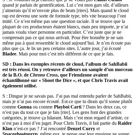
quand je parlais de gentrification. Lui c’est mon gars sûr, d’ailleurs
j’aimerais qu’il m’envoie plus de beats [rires]. Mais quand le cloud
rap est devenu une sorte de formule type, très vite beaucoup l’ont
imité. Ce n’est même pas une question raciale. Il se trouve que la
plupart de ces producteurs étaient blancs, mais peu importe, je n’ai
jamais voulu viser personne en particulier. C’est juste que je ne
comprenais pas ce qui nous arrivait. Pour être honnête je ne sais
même pas à quoi ressemble le cloud aujourd’hui. Je n’en écoute pas
plus que ça. Je lis un peu certains sites. L’autre jour, j’ai écouté
Bladee
. Mais pour moi c’est très différent de ce que je fais.
SD : Dans les exemples récents de cloud, l’album de SahBabii
est très réussi. On y retrouve d’ailleurs un sample d’un morceau
de la B.O. de
Chrono Cross
, que Friendzone avaient
échantillonné sur « Shoot the Dice », et que Chris Travis avait
également utilisé.
S : Dingue je ne savais pas. J’ai pas mal entendu parler de SahBabii,
mais je n’ai pas encore écouté. Est-ce que tu dirais qu’il sonne plutôt
comme
Gunna
ou comme
Playboi Carti
? Dans les deux cas, ce
n’est pas du tout ce que je fais [rire]. Les gens font des grandes
catégories, je trouve ça hilarant. Mais c’est mon regard d’artiste, ce
n’est pas à moi d’en juger. Pour Chris Travis, il fait partie du
Raider
Klan
n’est-ce pas ? J’ai rencontré
Denzel Curry
et
Spaceghostpurrp
, même eux, je pense que leur musique ne sonne