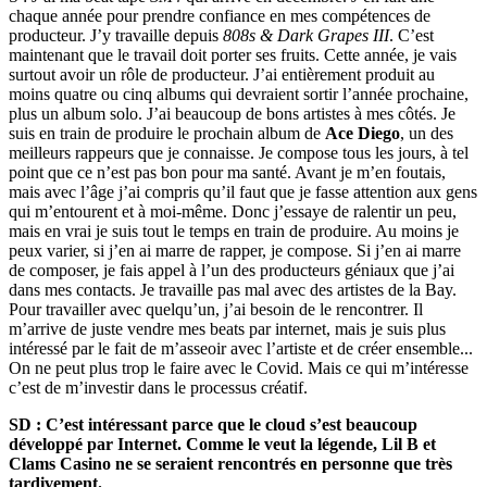
chaque année pour prendre confiance en mes compétences de
producteur. J’y travaille depuis
808s & Dark Grapes III
. C’est
maintenant que le travail doit porter ses fruits. Cette année, je vais
surtout avoir un rôle de producteur. J’ai entièrement produit au
moins quatre ou cinq albums qui devraient sortir l’année prochaine,
plus un album solo. J’ai beaucoup de bons artistes à mes côtés. Je
suis en train de produire le prochain album de
Ace Diego
, un des
meilleurs rappeurs que je connaisse. Je compose tous les jours, à tel
point que ce n’est pas bon pour ma santé. Avant je m’en foutais,
mais avec l’âge j’ai compris qu’il faut que je fasse attention aux gens
qui m’entourent et à moi-même. Donc j’essaye de ralentir un peu,
mais en vrai je suis tout le temps en train de produire. Au moins je
peux varier, si j’en ai marre de rapper, je compose. Si j’en ai marre
de composer, je fais appel à l’un des producteurs géniaux que j’ai
dans mes contacts. Je travaille pas mal avec des artistes de la Bay.
Pour travailler avec quelqu’un, j’ai besoin de le rencontrer. Il
m’arrive de juste vendre mes beats par internet, mais je suis plus
intéressé par le fait de m’asseoir avec l’artiste et de créer ensemble...
On ne peut plus trop le faire avec le Covid. Mais ce qui m’intéresse
c’est de m’investir dans le processus créatif.
SD : C’est intéressant parce que le cloud s’est beaucoup
développé par Internet. Comme le veut la légende, Lil B et
Clams Casino ne se seraient rencontrés en personne que très
tardivement.