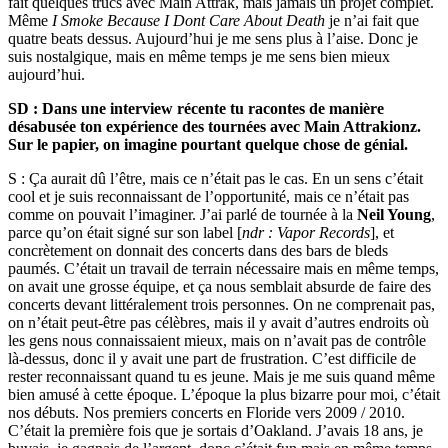
fait quelques trucs avec Main Attrak, mais jamais un projet complet.
Même
I Smoke Because I Dont Care About Death
je n’ai fait que
quatre beats dessus. Aujourd’hui je me sens plus à l’aise. Donc je
suis nostalgique, mais en même temps je me sens bien mieux
aujourd’hui.
SD : Dans une interview récente tu racontes de manière
désabusée ton expérience des tournées avec Main Attrakionz.
Sur le papier, on imagine pourtant quelque chose de génial.
S : Ça aurait dû l’être, mais ce n’était pas le cas. En un sens c’était
cool et je suis reconnaissant de l’opportunité, mais ce n’était pas
comme on pouvait l’imaginer. J’ai parlé de tournée à la
Neil Young
,
parce qu’on était signé sur son label [
ndr : Vapor Records
], et
concrètement on donnait des concerts dans des bars de bleds
paumés. C’était un travail de terrain nécessaire mais en même temps,
on avait une grosse équipe, et ça nous semblait absurde de faire des
concerts devant littéralement trois personnes. On ne comprenait pas,
on n’était peut-être pas célèbres, mais il y avait d’autres endroits où
les gens nous connaissaient mieux, mais on n’avait pas de contrôle
là-dessus, donc il y avait une part de frustration. C’est difficile de
rester reconnaissant quand tu es jeune. Mais je me suis quand même
bien amusé à cette époque. L’époque la plus bizarre pour moi, c’était
nos débuts. Nos premiers concerts en Floride vers 2009 / 2010.
C’était la première fois que je sortais d’Oakland. J’avais 18 ans, je