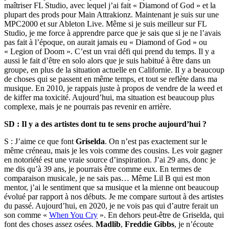
maîtriser FL Studio, avec lequel j’ai fait « Diamond of God » et la
plupart des prods pour Main Attrakionz. Maintenant je suis sur une
MPC2000 et sur Ableton Live. Même si je suis meilleur sur FL
Studio, je me force à apprendre parce que je sais que si je ne l’avais
pas fait à l’époque, on aurait jamais eu « Diamond of God » ou
« Legion of Doom ». C’est un vrai défi qui prend du temps. Il y a
aussi le fait d’être en solo alors que je suis habitué à être dans un
groupe, en plus de la situation actuelle en Californie. Il y a beaucoup
de choses qui se passent en même temps, et tout se reflète dans ma
musique. En 2010, je rappais juste à propos de vendre de la weed et
de kiffer ma toxicité. Aujourd’hui, ma situation est beaucoup plus
complexe, mais je ne pourrais pas revenir en arrière.
SD : Il y a des artistes dont tu te sens proche aujourd’hui ?
S : J’aime ce que font
Griselda
. On n’est pas exactement sur le
même créneau, mais je les vois comme des cousins. Les voir gagner
en notoriété est une vraie source d’inspiration. J’ai 29 ans, donc je
me dis qu’à 39 ans, je pourrais être comme eux. En termes de
comparaison musicale, je ne sais pas… Même Lil B qui est mon
mentor, j’ai le sentiment que sa musique et la mienne ont beaucoup
évolué par rapport à nos débuts. Je me compare surtout à des artistes
du passé. Aujourd’hui, en 2020, je ne vois pas qui d’autre ferait un
son comme «
When You Cry
». En dehors peut-être de Griselda, qui
font des choses assez osées.
Madlib
,
Freddie Gibbs
, je n’écoute