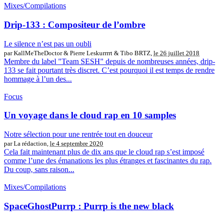
Mixes/Compilations
Drip-133 : Compositeur de l’ombre
Le silence n’est pas un oubli
par KallMeTheDoctor & Pierre Leskurrrrt & Tibo BRTZ,
le 26 juillet 2018
Membre du label "Team SESH" depuis de nombreuses années, drip-
133 se fait pourtant très discret. C’est pourquoi il est temps de rendre
hommage à l’un des...
Focus
Un voyage dans le cloud rap en 10 samples
Notre sélection pour une rentrée tout en douceur
par La rédaction,
le 4 septembre 2020
Cela fait maintenant plus de dix ans que le cloud rap s’est imposé
comme l’une des émanations les plus étranges et fascinantes du rap.
Du coup, sans raison...
Mixes/Compilations
SpaceGhostPurrp : Purrp is the new black