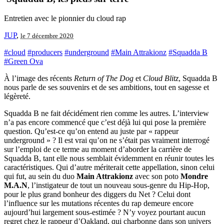
Entretien avec le pionnier du cloud rap
JUP
,
le 7 décembre 2020
#cloud
#producers
#underground
#Main Attrakionz
#Squadda B
#Green Ova
À l’image des récents
Return of The Dog
et
Cloud Blitz
, Squadda B
nous parle de ses souvenirs et de ses ambitions, tout en sagesse et
légèreté.
Squadda B ne fait décidément rien comme les autres. L’interview
n’a pas encore commencé que c’est déjà lui qui pose la première
question. Qu’est-ce qu’on entend au juste par « rappeur
underground » ? Il est vrai qu’on ne s’était pas vraiment interrogé
sur l’emploi de ce terme au moment d’aborder la carrière de
Squadda B, tant elle nous semblait évidemment en réunir toutes les
caractéristiques. Qui d’autre mériterait cette appellation, sinon celui
qui fut, au sein du duo
Main Attrakionz
avec son poto
Mondre
M.A.N
, l’instigateur de tout un nouveau sous-genre du Hip-Hop,
pour le plus grand bonheur des diggers du Net ? Celui dont
l’influence sur les mutations récentes du rap demeure encore
aujourd’hui largement sous-estimée ? N’y voyez pourtant aucun
regret chez le rappeur d’Oakland, qui charbonne dans son univers