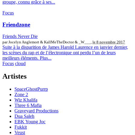
groupe, connu grâce à ses...
Focus
Friendzone
Friends Never Die
par Jocelyn Anglemort & KallMeTheDoctor & _W___,
le 8 novembre 2017
Suite à la disparition de James Harold Laurence en janvier dernier,
les scènes du rap et de l’électronique ont perdu l’un de leurs
meilleurs éléments. Plus...
Focus
cloud
Artistes
SpaceGhostPurrp
Zone 2
Wiz Khalifa
Three 6 Mafia
Graveyard Productions
Dua Saleh
EBK Young Joc
Fukkit
Veust