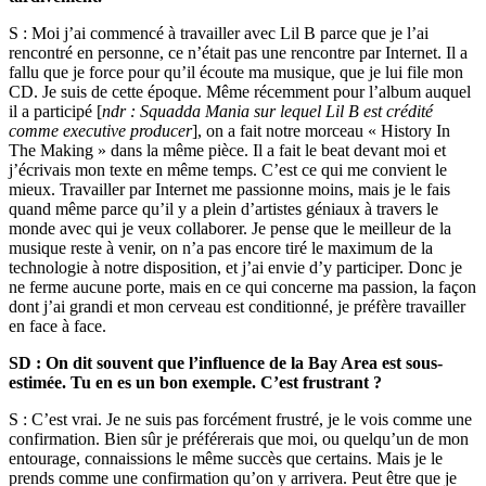
S : Moi j’ai commencé à travailler avec Lil B parce que je l’ai
rencontré en personne, ce n’était pas une rencontre par Internet. Il a
fallu que je force pour qu’il écoute ma musique, que je lui file mon
CD. Je suis de cette époque. Même récemment pour l’album auquel
il a participé [
ndr :
Squadda Mania
sur lequel Lil B est crédité
comme executive producer
], on a fait notre morceau « History In
The Making » dans la même pièce. Il a fait le beat devant moi et
j’écrivais mon texte en même temps. C’est ce qui me convient le
mieux. Travailler par Internet me passionne moins, mais je le fais
quand même parce qu’il y a plein d’artistes géniaux à travers le
monde avec qui je veux collaborer. Je pense que le meilleur de la
musique reste à venir, on n’a pas encore tiré le maximum de la
technologie à notre disposition, et j’ai envie d’y participer. Donc je
ne ferme aucune porte, mais en ce qui concerne ma passion, la façon
dont j’ai grandi et mon cerveau est conditionné, je préfère travailler
en face à face.
SD : On dit souvent que l’influence de la Bay Area est sous-
estimée. Tu en es un bon exemple. C’est frustrant ?
S : C’est vrai. Je ne suis pas forcément frustré, je le vois comme une
confirmation. Bien sûr je préférerais que moi, ou quelqu’un de mon
entourage, connaissions le même succès que certains. Mais je le
prends comme une confirmation qu’on y arrivera. Peut être que je