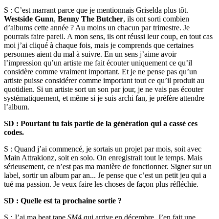
S : C’est marrant parce que je mentionnais Griselda plus tôt.
Westside Gunn
,
Benny The Butcher
, ils ont sorti combien
d’albums cette année ? Au moins un chacun par trimestre. Je
pourrais faire pareil. A mon sens, ils ont réussi leur coup, en tout cas
moi j’ai cliqué à chaque fois, mais je comprends que certaines
personnes aient du mal à suivre. En un sens j’aime avoir
l’impression qu’un artiste me fait écouter uniquement ce qu’il
considère comme vraiment important. Et je ne pense pas qu’un
artiste puisse considérer comme important tout ce qu’il produit au
quotidien. Si un artiste sort un son par jour, je ne vais pas écouter
systématiquement, et même si je suis archi fan, je préfère attendre
l’album.
SD : Pourtant tu fais partie de la génération qui a cassé ces
codes.
S : Quand j’ai commencé, je sortais un projet par mois, soit avec
Main Attrakionz, soit en solo. On enregistrait tout le temps. Mais
sérieusement, ce n’est pas ma manière de fonctionner. Signer sur un
label, sortir un album par an... Je pense que c’est un petit jeu qui a
tué ma passion. Je veux faire les choses de façon plus réfléchie.
SD : Quelle est ta prochaine sortie ?
S : J’ai ma beat tape
SM4
qui arrive en décembre. J’en fait une