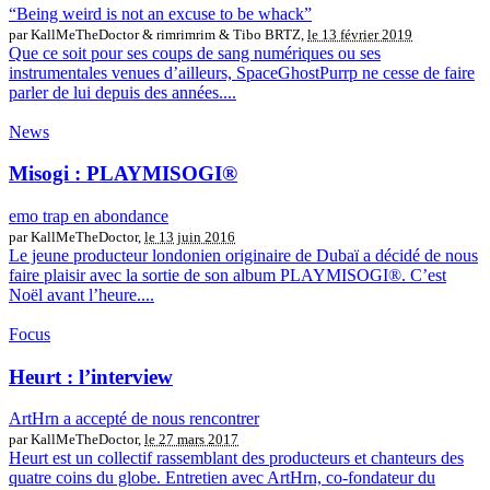
“Being weird is not an excuse to be whack”
par KallMeTheDoctor & rimrimrim & Tibo BRTZ,
le 13 février 2019
Que ce soit pour ses coups de sang numériques ou ses
instrumentales venues d’ailleurs, SpaceGhostPurrp ne cesse de faire
parler de lui depuis des années....
News
Misogi : PLAYMISOGI®
emo trap en abondance
par KallMeTheDoctor,
le 13 juin 2016
Le jeune producteur londonien originaire de Dubaï a décidé de nous
faire plaisir avec la sortie de son album PLAYMISOGI®. C’est
Noël avant l’heure....
Focus
Heurt : l’interview
ArtHrn a accepté de nous rencontrer
par KallMeTheDoctor,
le 27 mars 2017
Heurt est un collectif rassemblant des producteurs et chanteurs des
quatre coins du globe. Entretien avec ArtHrn, co-fondateur du