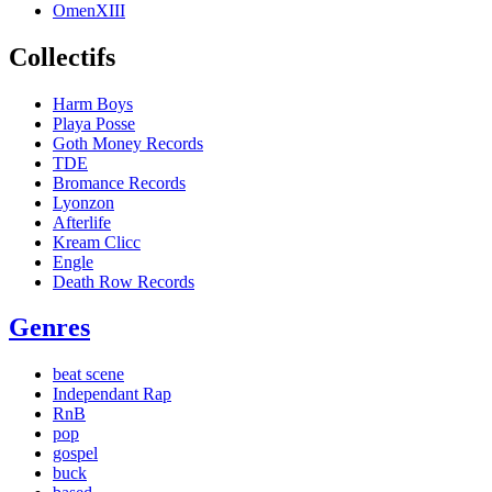
OmenXIII
Collectifs
Harm Boys
Playa Posse
Goth Money Records
TDE
Bromance Records
Lyonzon
Afterlife
Kream Clicc
Engle
Death Row Records
Genres
beat scene
Independant Rap
RnB
pop
gospel
buck