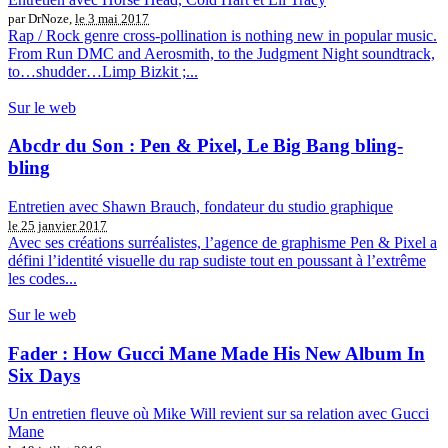
par DrNoze,
le 3 mai 2017
Rap / Rock genre cross-pollination is nothing new in popular music.
From Run DMC and Aerosmith, to the Judgment Night soundtrack,
to…shudder…Limp Bizkit ;...
Sur le web
Abcdr du Son : Pen & Pixel, Le Big Bang bling-
bling
Entretien avec Shawn Brauch, fondateur du studio graphique
le 25 janvier 2017
Avec ses créations surréalistes, l’agence de graphisme Pen & Pixel a
défini l’identité visuelle du rap sudiste tout en poussant à l’extrême
les codes...
Sur le web
Fader : How Gucci Mane Made His New Album In
Six Days
Un entretien fleuve où Mike Will revient sur sa relation avec Gucci
Mane