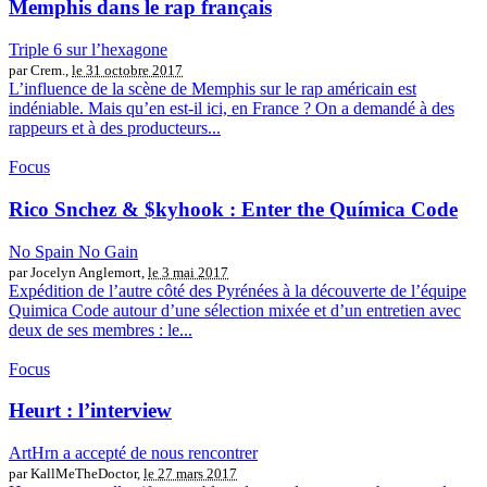
Memphis dans le rap français
Triple 6 sur l’hexagone
par Crem.,
le 31 octobre 2017
L’influence de la scène de Memphis sur le rap américain est
indéniable. Mais qu’en est-il ici, en France ? On a demandé à des
rappeurs et à des producteurs...
Focus
Rico Snchez & $kyhook : Enter the Química Code
No Spain No Gain
par Jocelyn Anglemort,
le 3 mai 2017
Expédition de l’autre côté des Pyrénées à la découverte de l’équipe
Quimica Code autour d’une sélection mixée et d’un entretien avec
deux de ses membres : le...
Focus
Heurt : l’interview
ArtHrn a accepté de nous rencontrer
par KallMeTheDoctor,
le 27 mars 2017