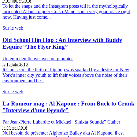
le 19 juillet 2016
To let the snaps and the Instagram posts tell it, the mythologically
tormented Atlanta rapper Gucci Mane is in a very good place right
now. Having just come...
Sur le web
Old School Hip Hop : An Interview with Buddy
Esquire “The Flyer King”
Un entretien fleuve avec un pionnier
le 15 juin 2016
It’s no secret the birth of hip hop was sparked by a desire for New
York’s inner city youth to lift their voices above the noise of their
environment and be...
Sur le web
La Rumeur mag : Al Kapone : From Buck to Crunk
"Interview d’une légende"
Par Jean-Pierre Labarthe et Mickael "Sinixta Soundz" Cather
le 20 mai 2016
Nul besoin de présenter Alphonzo Bailey aka Al Kapone, il est