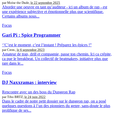
par Moïse the Dude,
le 22 septembre 2025
Aborder une oeuvre en tant qu’auditeur - ici un album de rap - est
une expérience subjective et émotionnelle plus que scientifique.
Certains albums nous...
Focus
Gari Pi : Spice Programmer
‘’C’est le moment, c’est l’instant ! Préparez les épices !”
par Crem.,
le 6 septembre 2023
Amateur de trap, drill et compagnie, passe ton chemin. Ici ça crépite,
ça pue le breakbeat. Un collectif de beatmakers, initiative plus que
rare dans le...
Focus
DJ Naxxramas : interview
Rencontre avec un des boss du Dungeon Rap
par Tibo BRTZ,
le 24 juin 2022
Dans le cadre de notre petit dossier sur le dungeon rap, on a posé
quelques questions à l’un des pionniers du genre, sans-doute le plus
prolifique de ses...