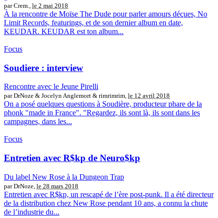
par Crem.,
le 2 mai 2018
À la rencontre de Moïse The Dude pour parler amours déçues, No
Limit Records, featurings, et de son dernier album en date,
KEUDAR. KEUDAR est ton album...
Focus
Soudiere : interview
Rencontre avec le Jeune Pirelli
par DrNoze & Jocelyn Anglemort & rimrimrim,
le 12 avril 2018
On a posé quelques questions à Soudière, producteur phare de la
phonk "made in France". "Regardez, ils sont là, ils sont dans les
campagnes, dans les...
Focus
Entretien avec R$kp de Neuro$kp
Du label New Rose à la Dungeon Trap
par DrNoze,
le 28 mars 2018
Entretien avec R$kp, un rescapé de l’ère post-punk. Il a été directeur
de la distribution chez New Rose pendant 10 ans, a connu la chute
de l’industrie du...