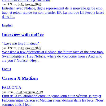
par DrNoze,
le 16 janvier 2020
Entretien avec Noface, digne représentant de la nouvelle garde emo
trap, et retour rapide sur son premier EP. La mort de Lil Peep a laissé
dans le...
English
Interview with nof4ce
"Love me like I’m dead"
par DrNoze,
le 16 janvier 2020
We asked a few questions at Nof4ce, the future face of the emo trap.
Swampdiggers : Hey Noface, where do you come from ? And who
are you ? Noface : Hey...
Focus
Carson X Madizm
FALCONIA
par Crem.,
le 28 novembre 2019
Fruit de la collaboration entre un jeune loup et un vétéran, le projet
Falconia signé Carson et Madizm atterri demain dans les bacs. Nous
sommes allés à leur...