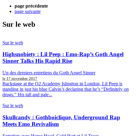
page précédente
page suivante
Sur le web
Sur le web
Highsnobiety : Lil Peep : Emo-Rap’s Goth Angel
Sinner Talks His Rapid Rise
Un des derniers entretiens du Goth Angel Sinner
le 17 novembre 2017
Backstage at the O2 Academy Islington in London, Lil Peep is
standing in just his blue Calvin’s declaring that he’s “Definitely on
drugs.” His tall and pale...
Sur le web
Skullcandy : Gothboiclique, Underground Rap
Meets Emo Revivalism
Entretien avec Horse Head, Cold Hart et Lil Tracy