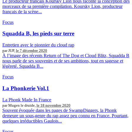
Le producteur français Koursky Lion nous raconte la conception des
morceaux de sa première compilation. Koursky Lion, producteur
français de la scène...
Focus
Squadda B, les pieds sur terre
Entretien avec le pionnier du cloud rap
par JUP,
le 7 décembre 2020
À l’image des récents Return of The Dog et Cloud Blitz, Squadda B
nous parle de ses souvenirs et de ses ambitions, tout en sagesse et
légèreté. Squadda B...
Focus
La Phonkerie Vol.1
La Phonk Made In France
par Mugen le druide,
le 18 novembre 2020
Souvent évoquée dans les pages de SwampDiggers, la Phonk
demeure un sous-genre du rap assez peu connu en France. Pourtant,
quelques irréductibles Gaulois...
Focus