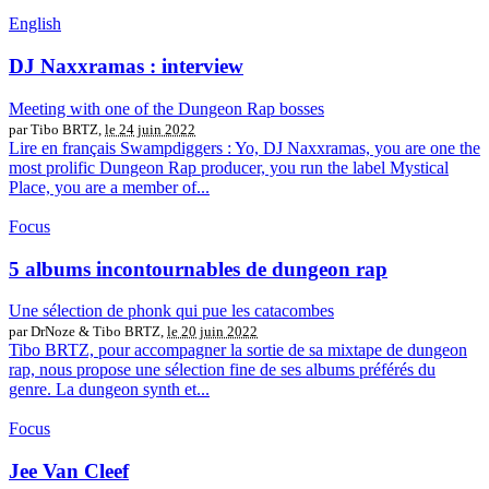
English
DJ Naxxramas : interview
Meeting with one of the Dungeon Rap bosses
par Tibo BRTZ,
le 24 juin 2022
Lire en français Swampdiggers : Yo, DJ Naxxramas, you are one the
most prolific Dungeon Rap producer, you run the label Mystical
Place, you are a member of...
Focus
5 albums incontournables de dungeon rap
Une sélection de phonk qui pue les catacombes
par DrNoze & Tibo BRTZ,
le 20 juin 2022
Tibo BRTZ, pour accompagner la sortie de sa mixtape de dungeon
rap, nous propose une sélection fine de ses albums préférés du
genre. La dungeon synth et...
Focus
Jee Van Cleef