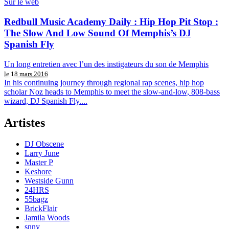
Sur le web
Redbull Music Academy Daily : Hip Hop Pit Stop :
The Slow And Low Sound Of Memphis’s DJ
Spanish Fly
Un long entretien avec l’un des instigateurs du son de Memphis
le 18 mars 2016
In his continuing journey through regional rap scenes, hip hop
scholar Noz heads to Memphis to meet the slow-and-low, 808-bass
wizard, DJ Spanish Fly....
Artistes
DJ Obscene
Larry June
Master P
Keshore
Westside Gunn
24HRS
55bagz
BrickFlair
Jamila Woods
snny