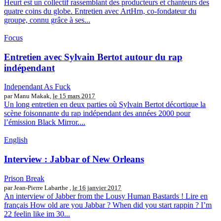
Heurt est un collectif rassemblant des producteurs et chanteurs des
quatre coins du globe. Entretien avec ArtHrn, co-fondateur du
groupe, connu grâce à ses...
Focus
Entretien avec Sylvain Bertot autour du rap
indépendant
Independant As Fuck
par Manu Makak,
le 15 mars 2017
Un long entretien en deux parties où Sylvain Bertot décortique la
scène foisonnante du rap indépendant des années 2000 pour
l’émission Black Mirror....
English
Interview : Jabbar of New Orleans
Prison Break
par Jean-Pierre Labarthe ,
le 16 janvier 2017
An interview of Jabber from the Lousy Human Bastards ! Lire en
français How old are you Jabbar ? When did you start rappin ? I’m
22 feelin like im 30...