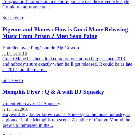
l’originator, l’homme qui a élaboré pour ne pas dire inventé le style
Crunk, un art nouveau,...
Sur le web
Pigeons and Planes : How is Gucci Mane Releasing
Music From Prison ? Meet Sean Paine
Entretien avec l’ingé son de Big Guwop
le 15 mai 2016
Gucci Mane has been locked up on weapons charges since 2013,
and nobody’s sure exactly when he’ll get released. It could be as late
as 2017, but there are...
Sur le web
Memphis Flyer : Q & A with DJ Squeeky
Un entretien avec DJ Squeeky
le 18 mars 2016
Hayward Ivy, better known as DJ Squeeky to the music industry, is
a pioneer in the Memphis rap scene. A native of Orange Mound, he
grew up immersed in the...