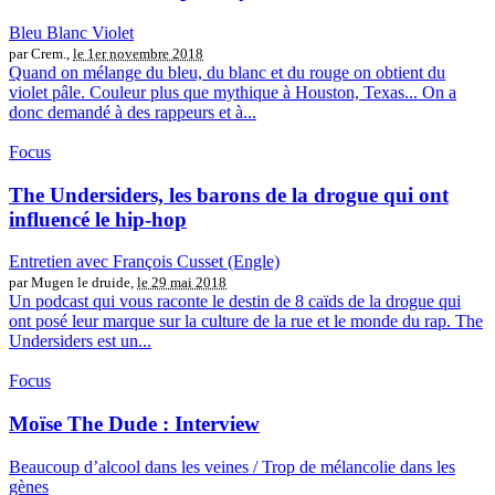
Bleu Blanc Violet
par Crem.,
le 1er novembre 2018
Quand on mélange du bleu, du blanc et du rouge on obtient du
violet pâle. Couleur plus que mythique à Houston, Texas... On a
donc demandé à des rappeurs et à...
Focus
The Undersiders, les barons de la drogue qui ont
influencé le hip-hop
Entretien avec François Cusset (Engle)
par Mugen le druide,
le 29 mai 2018
Un podcast qui vous raconte le destin de 8 caïds de la drogue qui
ont posé leur marque sur la culture de la rue et le monde du rap. The
Undersiders est un...
Focus
Moïse The Dude : Interview
Beaucoup d’alcool dans les veines / Trop de mélancolie dans les
gènes