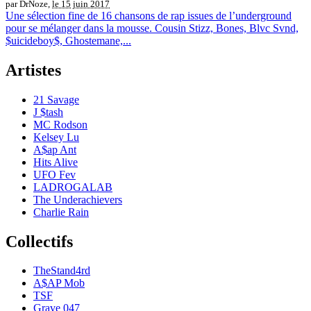
par DrNoze,
le 15 juin 2017
Une sélection fine de 16 chansons de rap issues de l’underground
pour se mélanger dans la mousse. Cousin Stizz, Bones, Blvc Svnd,
$uicideboy$, Ghostemane,...
Artistes
21 Savage
J $tash
MC Rodson
Kelsey Lu
A$ap Ant
Hits Alive
UFO Fev
LADROGALAB
The Underachievers
Charlie Rain
Collectifs
TheStand4rd
A$AP Mob
TSF
Grave 047