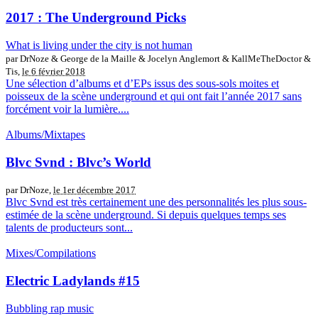
2017 : The Underground Picks
What is living under the city is not human
par DrNoze & George de la Maille & Jocelyn Anglemort & KallMeTheDoctor &
Tis,
le 6 février 2018
Une sélection d’albums et d’EPs issus des sous-sols moites et
poisseux de la scène underground et qui ont fait l’année 2017 sans
forcément voir la lumière....
Albums/Mixtapes
Blvc Svnd : Blvc’s World
par DrNoze,
le 1er décembre 2017
Blvc Svnd est très certainement une des personnalités les plus sous-
estimée de la scène underground. Si depuis quelques temps ses
talents de producteurs sont...
Mixes/Compilations
Electric Ladylands #15
Bubbling rap music