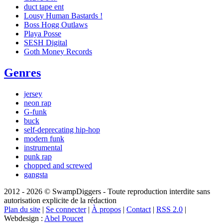
duct tape ent
Lousy Human Bastards !
Boss Hogg Outlaws
Playa Posse
SESH Digital
Goth Money Records
Genres
jersey
neon rap
G-funk
buck
self-deprecating hip-hop
modern funk
instrumental
punk rap
chopped and screwed
gangsta
2012 - 2026 © SwampDiggers - Toute reproduction interdite sans
autorisation explicite de la rédaction
Plan du site
|
Se connecter
|
À propos
|
Contact
|
RSS 2.0
|
Webdesign :
Abel Poucet