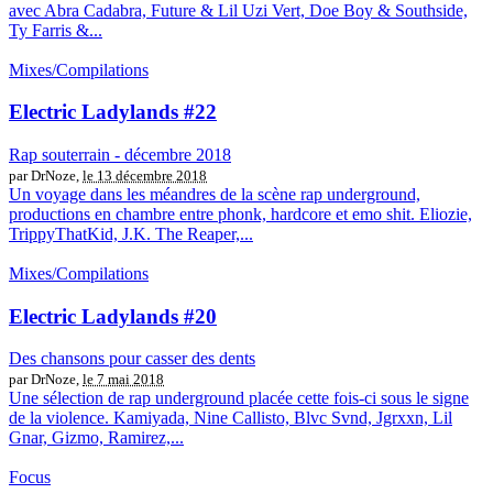
avec Abra Cadabra, Future & Lil Uzi Vert, Doe Boy & Southside,
Ty Farris &...
Mixes/Compilations
Electric Ladylands #22
Rap souterrain - décembre 2018
par DrNoze,
le 13 décembre 2018
Un voyage dans les méandres de la scène rap underground,
productions en chambre entre phonk, hardcore et emo shit. Eliozie,
TrippyThatKid, J.K. The Reaper,...
Mixes/Compilations
Electric Ladylands #20
Des chansons pour casser des dents
par DrNoze,
le 7 mai 2018
Une sélection de rap underground placée cette fois-ci sous le signe
de la violence. Kamiyada, Nine Callisto, Blvc Svnd, Jgrxxn, Lil
Gnar, Gizmo, Ramirez,...
Focus