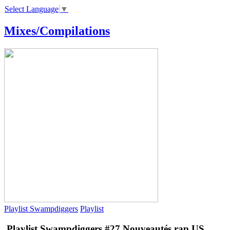
Select Language
▼
Mixes/Compilations
Playlist Swampdiggers
Playlist
Playlist Swampdiggers #27
Nouveautés rap US