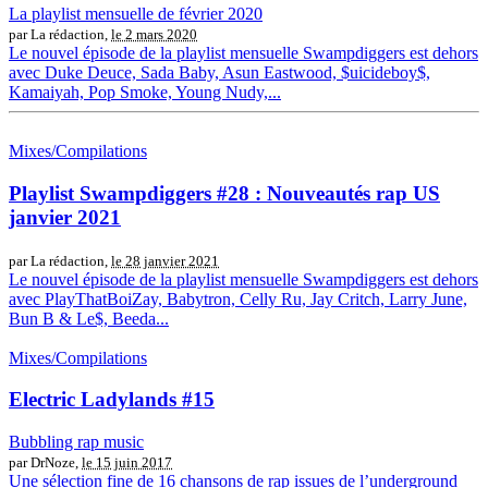
La playlist mensuelle de février 2020
par La rédaction,
le 2 mars 2020
Le nouvel épisode de la playlist mensuelle Swampdiggers est dehors
avec Duke Deuce, Sada Baby, Asun Eastwood, $uicideboy$,
Kamaiyah, Pop Smoke, Young Nudy,...
Mixes/Compilations
Playlist Swampdiggers #28 : Nouveautés rap US
janvier 2021
par La rédaction,
le 28 janvier 2021
Le nouvel épisode de la playlist mensuelle Swampdiggers est dehors
avec PlayThatBoiZay, Babytron, Celly Ru, Jay Critch, Larry June,
Bun B & Le$, Beeda...
Mixes/Compilations
Electric Ladylands #15
Bubbling rap music
par DrNoze,
le 15 juin 2017
Une sélection fine de 16 chansons de rap issues de l’underground