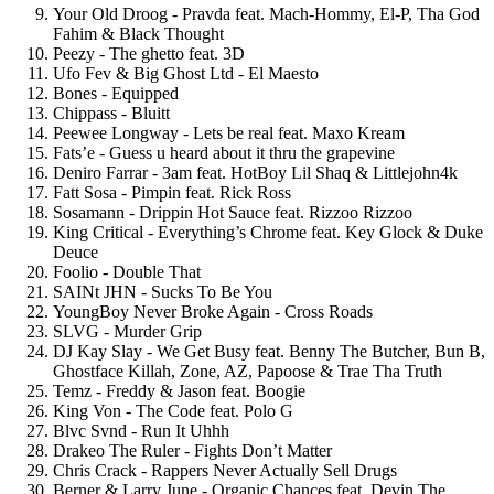
Your Old Droog - Pravda feat. Mach-Hommy, El-P, Tha God
Fahim & Black Thought
Peezy - The ghetto feat. 3D
Ufo Fev & Big Ghost Ltd - El Maesto
Bones - Equipped
Chippass - Bluitt
Peewee Longway - Lets be real feat. Maxo Kream
Fats’e - Guess u heard about it thru the grapevine
Deniro Farrar - 3am feat. HotBoy Lil Shaq & Littlejohn4k
Fatt Sosa - Pimpin feat. Rick Ross
Sosamann - Drippin Hot Sauce feat. Rizzoo Rizzoo
King Critical - Everything’s Chrome feat. Key Glock & Duke
Deuce
Foolio - Double That
SAINt JHN - Sucks To Be You
YoungBoy Never Broke Again - Cross Roads
SLVG - Murder Grip
DJ Kay Slay - We Get Busy feat. Benny The Butcher, Bun B,
Ghostface Killah, Zone, AZ, Papoose & Trae Tha Truth
Temz - Freddy & Jason feat. Boogie
King Von - The Code feat. Polo G
Blvc Svnd - Run It Uhhh
Drakeo The Ruler - Fights Don’t Matter
Chris Crack - Rappers Never Actually Sell Drugs
Berner & Larry June - Organic Chances feat. Devin The