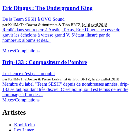
Eric Dingus : The Underground King
De la Team SESH à OVO Sound
par KallMeTheDoctor & rimrimrim & Tibo BRTZ,
le 16 avril 2018
Replié dans son repère à Austin, Texas, Eric Dingus ne cesse de
gravir les échelons à vitesse grand V. S’étant illustré par de
nombreux albums et des...
Mixes/Compilations
Drip-133 : Compositeur de l’ombre
Le silence n’est pas un oubli
par KallMeTheDoctor & Pierre Leskurrrrt & Tibo BRTZ,
le 26 juillet 2018
Membre du label "Team SESH" depuis de nombreuses années, drip-
133 se fait pourtant très discret. C’est pourquoi il est temps de rendre
hommage à l’un des...
Mixes/Compilations
Artistes
Kool Keith
Lex Luger