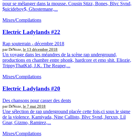
pour se mélanger dans la mousse. Cousin Stizz, Bones, Blvc Svnd,
$uicideboy$, Ghostemane,...
Mixes/Compilations
Electric Ladylands #22
Rap souterrain - décembre 2018
par DrNoze,
le 13 décembre 2018
Un voyage dans les méandres de la scène rap underground,
productions en chambre entre phonk, hardcore et emo shit. Eliozie,
TrippyThatKid, J.K. The Reaper,...
Mixes/Compilations
Electric Ladylands #20
Des chansons pour casser des dents
par DrNoze,
le 7 mai 2018
Une sélection de rap underground placée cette fois-ci sous le signe
de la violence. Kamiyada, Nine Callisto, Blvc Svnd, Jgrxxn, Lil
Gnar, Gizmo, Ramirez,...
Mixes/Compilations