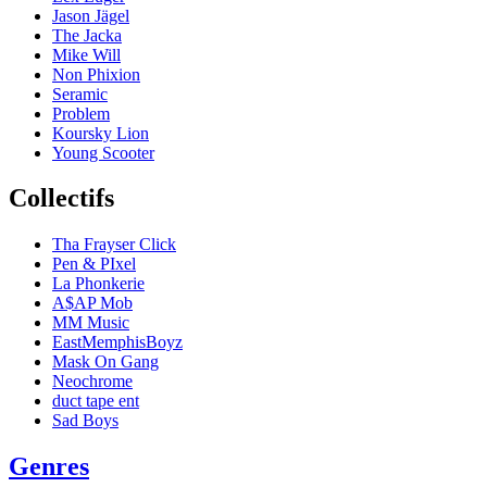
Jason Jägel
The Jacka
Mike Will
Non Phixion
Seramic
Problem
Koursky Lion
Young Scooter
Collectifs
Tha Frayser Click
Pen & PIxel
La Phonkerie
A$AP Mob
MM Music
EastMemphisBoyz
Mask On Gang
Neochrome
duct tape ent
Sad Boys
Genres