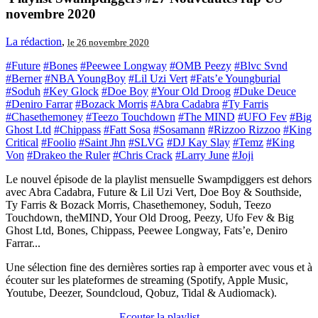
novembre 2020
La rédaction
,
le 26 novembre 2020
#Future
#Bones
#Peewee Longway
#OMB Peezy
#Blvc Svnd
#Berner
#NBA YoungBoy
#Lil Uzi Vert
#Fats’e Youngburial
#Soduh
#Key Glock
#Doe Boy
#Your Old Droog
#Duke Deuce
#Deniro Farrar
#Bozack Morris
#Abra Cadabra
#Ty Farris
#Chasethemoney
#Teezo Touchdown
#The MIND
#UFO Fev
#Big
Ghost Ltd
#Chippass
#Fatt Sosa
#Sosamann
#Rizzoo Rizzoo
#King
Critical
#Foolio
#Saint Jhn
#SLVG
#DJ Kay Slay
#Temz
#King
Von
#Drakeo the Ruler
#Chris Crack
#Larry June
#Joji
Le nouvel épisode de la playlist mensuelle Swampdiggers est dehors
avec Abra Cadabra, Future & Lil Uzi Vert, Doe Boy & Southside,
Ty Farris & Bozack Morris, Chasethemoney, Soduh, Teezo
Touchdown, theMIND, Your Old Droog, Peezy, Ufo Fev & Big
Ghost Ltd, Bones, Chippass, Peewee Longway, Fats’e, Deniro
Farrar...
Une sélection fine des dernières sorties rap à emporter avec vous et à
écouter sur les plateformes de streaming (Spotify, Apple Music,
Youtube, Deezer, Soundcloud, Qobuz, Tidal & Audiomack).
Ecouter la playlist