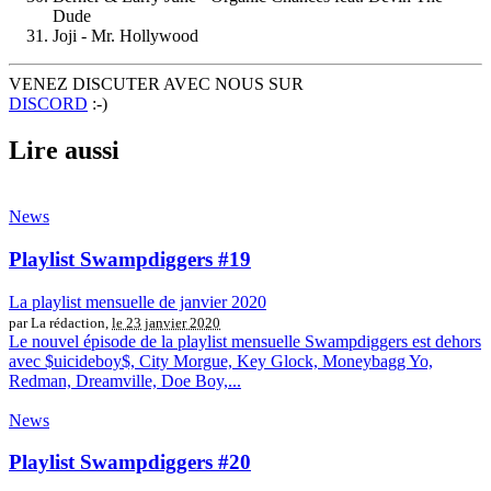
Dude
Joji - Mr. Hollywood
VENEZ DISCUTER AVEC NOUS SUR
DISCORD
:-)
Lire aussi
News
Playlist Swampdiggers #19
La playlist mensuelle de janvier 2020
par La rédaction,
le 23 janvier 2020
Le nouvel épisode de la playlist mensuelle Swampdiggers est dehors
avec $uicideboy$, City Morgue, Key Glock, Moneybagg Yo,
Redman, Dreamville, Doe Boy,...
News
Playlist Swampdiggers #20