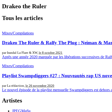
Drakeo the Ruler
Tous les articles
Mixes/Compilations
Drakeo The Ruler & Ralfy The Plug : Neiman & Mar
par Irandal La Flare & XW,
le 8 octobre 2021
Après une année 2020 marquée par les libérations successives de Ralfy
Mixes/Compilations
Playlist Swampdiggers #27 : Nouveautés rap US nov
par La rédaction,
le 26 novembre 2020
Le nouvel épisode de la playlist mensuelle Swampdiggers est dehors 
Artistes
JPEGMafia