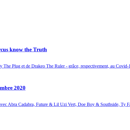
cus know the Truth
 The Plug et de Drakeo The Ruler - grâce, respectivement, au Covid-19 
embre 2020
avec Abra Cadabra, Future & Lil Uzi Vert, Doe Boy & Southside, Ty Fa