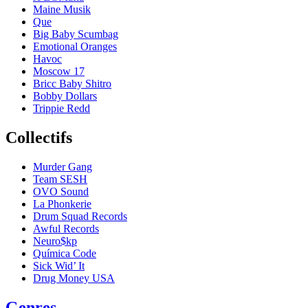
Maine Musik
Que
Big Baby Scumbag
Emotional Oranges
Havoc
Moscow 17
Bricc Baby Shitro
Bobby Dollars
Trippie Redd
Collectifs
Murder Gang
Team SESH
OVO Sound
La Phonkerie
Drum Squad Records
Awful Records
Neuro$kp
Química Code
Sick Wid’ It
Drug Money USA
Genres