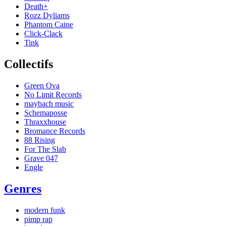
Death+
Rozz Dyliams
Phantom Caine
Click-Clack
Tink
Collectifs
Green Ova
No Limit Records
maybach music
Schemaposse
Thraxxhouse
Bromance Records
88 Rising
For The Slab
Grave 047
Engle
Genres
modern funk
pimp rap