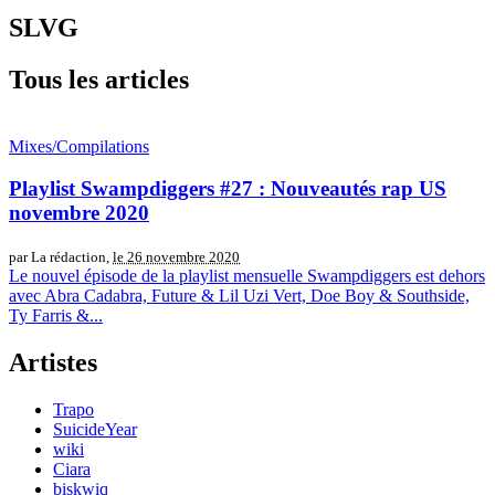
SLVG
Tous les articles
Mixes/Compilations
Playlist Swampdiggers #27 : Nouveautés rap US
novembre 2020
par La rédaction,
le 26 novembre 2020
Le nouvel épisode de la playlist mensuelle Swampdiggers est dehors
avec Abra Cadabra, Future & Lil Uzi Vert, Doe Boy & Southside,
Ty Farris &...
Artistes
Trapo
SuicideYear
wiki
Ciara
biskwiq