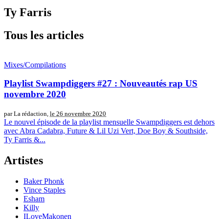
Ty Farris
Tous les articles
Mixes/Compilations
Playlist Swampdiggers #27 : Nouveautés rap US
novembre 2020
par La rédaction,
le 26 novembre 2020
Le nouvel épisode de la playlist mensuelle Swampdiggers est dehors
avec Abra Cadabra, Future & Lil Uzi Vert, Doe Boy & Southside,
Ty Farris &...
Artistes
Baker Phonk
Vince Staples
Esham
Killy
ILoveMakonen