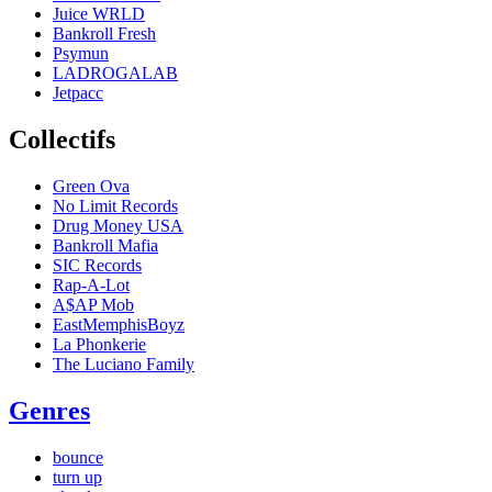
Juice WRLD
Bankroll Fresh
Psymun
LADROGALAB
Jetpacc
Collectifs
Green Ova
No Limit Records
Drug Money USA
Bankroll Mafia
SIC Records
Rap-A-Lot
A$AP Mob
EastMemphisBoyz
La Phonkerie
The Luciano Family
Genres
bounce
turn up