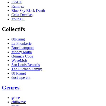
ISSUE
Ramirez
Blue Sky Black Death
Cella Dwellas
Young L
Collectifs
88Rising
La Phonkerie
Brockhampton
Money Mafia
Química Code
WaveMob
San Louis Records
The Luciano Family
88 Rising
duct tape ent
Genres
grime
chillwave