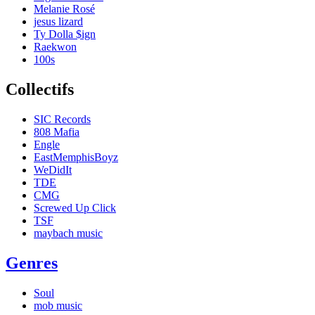
Melanie Rosé
jesus lizard
Ty Dolla $ign
Raekwon
100s
Collectifs
SIC Records
808 Mafia
Engle
EastMemphisBoyz
WeDidIt
TDE
CMG
Screwed Up Click
TSF
maybach music
Genres
Soul
mob music