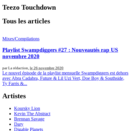
Teezo Touchdown
Tous les articles
Mixes/Compilations
Playlist Swampdiggers #27 : Nouveautés rap US
novembre 2020
par La rédaction,
le 26 novembre 2020
Le nouvel épisode de la playlist mensuelle Swampdiggers est dehors
avec Abra Cadabra, Future & Lil Uzi Vert, Doe Boy & Southside,
Ty Farris &...
Artistes
Koursky Lion
Kevin The Abstract
Brennan Savage
Dary
Digable Planets