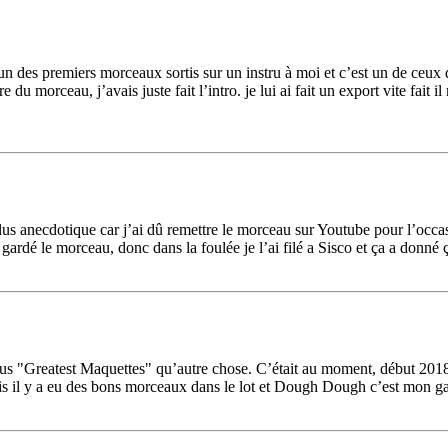
 un des premiers morceaux sortis sur un instru à moi et c’est un de ceux
 morceau, j’avais juste fait l’intro. je lui ai fait un export vite fait i
plus anecdotique car j’ai dû remettre le morceau sur Youtube pour l’occas
gardé le morceau, donc dans la foulée je l’ai filé a Sisco et ça a donné 
plus "Greatest Maquettes" qu’autre chose. C’était au moment, début 2018, 
is il y a eu des bons morceaux dans le lot et Dough Dough c’est mon gars