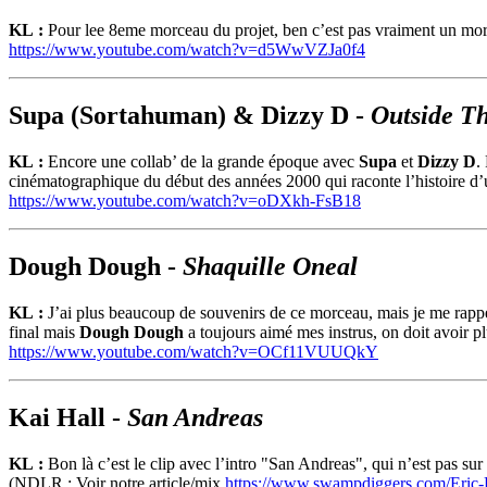
KL :
Pour lee 8eme morceau du projet, ben c’est pas vraiment un morcea
https://www.youtube.com/watch?v=d5WwVZJa0f4
Supa (Sortahuman) & Dizzy D -
Outside T
KL :
Encore une collab’ de la grande époque avec
Supa
et
Dizzy D
.
cinématographique du début des années 2000 qui raconte l’histoire d’
https://www.youtube.com/watch?v=oDXkh-FsB18
Dough Dough -
Shaquille Oneal
KL :
J’ai plus beaucoup de souvenirs de ce morceau, mais je me rappell
final mais
Dough Dough
a toujours aimé mes instrus, on doit avoir p
https://www.youtube.com/watch?v=OCf11VUUQkY
Kai Hall -
San Andreas
KL :
Bon là c’est le clip avec l’intro "San Andreas", qui n’est pas su
(NDLR : Voir notre article/mix
https://www.swampdiggers.com/Eric