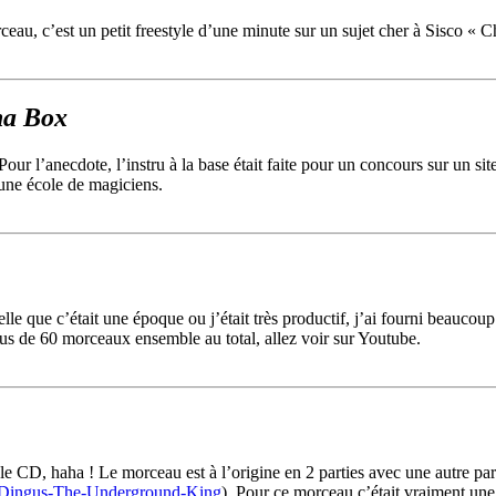
u, c’est un petit freestyle d’une minute sur un sujet cher à Sisco « Chr
ha Box
 Pour l’anecdote, l’instru à la base était faite pour un concours sur un sit
une école de magiciens.
e que c’était une époque ou j’était très productif, j’ai fourni beaucoup
lus de 60 morceaux ensemble au total, allez voir sur Youtube.
r le CD, haha ! Le morceau est à l’origine en 2 parties avec une autre pa
-Dingus-The-Underground-King
). Pour ce morceau c’était vraiment u