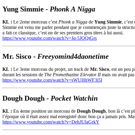
Yung Simmie -
Phonk A Nigga
KL :
Le 2eme morceau c’est
Phonk a Nigga
de
Yung Simmie
, c’est
Simmie est venu me parler pendant que je commençais juste la structure du
a fait ce classique, c’est un de ses premiers gros titres à lui aussi.
https://www.youtube.com/watch?v=Jq-5JOQtGrs
Mr. Sisco -
Freeyomind4daonetime
KL :
Le 3eme morceau du projet, un track de
Mr. Sisco
, est un peu 
durant les sessions de
The Promethazine Elevator II
mais on avait pas 
https://www.youtube.com/watch?v=sWUHhWF3i5I
Dough Dough -
Pocket Watchin
KL :
En 4eme position un morceau de
Dough Dough
, bon là c’est 
l’époque où il était assez mal enregistré donc bon ça a jamais pris. Ma
https://www.youtube.com/watch?v=DehJUlaGrkY