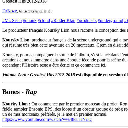
Greatest Hits 2012​-​2018
DrNoze
,
le 14 décembre 2020
#Mr. Sisco
#phonk
#cloud
#Raider Klan
#producers
#underground
#
Le producteur français Koursky Lion nous raconte la conception des 
Koursky Lion
, producteur français de la scène underground qui a tra
qui résume très bien cette aventure en 20 morceaux. Crem en disait dé
Koursky, pour accompagner la sortie de l’album, s’est lancé dans l’e
créations et nous immerge dans une époque féconde pour la scène du 
cependant l’Histoire reste a être écrite et ça commence ici.
Volume Zero : Greatest Hits 2012​-​2018
est disponible en version d
Bones -
Rap
Kourky Lion :
On commence par le premier morceau du projet,
Rap
fidèle sampler Ensoniq EPS, des loops d’un obscur groupe de prog rock
un de mes morceaux préférés, je le met en premier normal.
https://www.youtube.com/watch?v=a48cur1NrFc