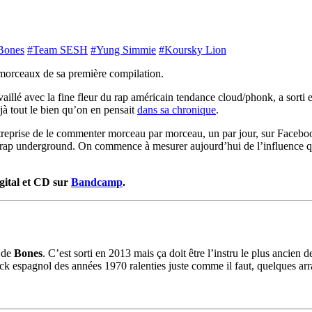
Bones
#Team SESH
#Yung Simmie
#Koursky Lion
morceaux de sa première compilation.
vaillé avec la fine fleur du rap américain tendance cloud/phonk, a sorti
jà tout le bien qu’on en pensait
dans sa chronique
.
ntreprise de le commenter morceau par morceau, un par jour, sur Facebo
rap underground. On commence à mesurer aujourd’hui de l’influence que
igital et CD sur
Bandcamp
.
de
Bones
. C’est sorti en 2013 mais ça doit être l’instru le plus ancien 
 espagnol des années 1970 ralenties juste comme il faut, quelques arran