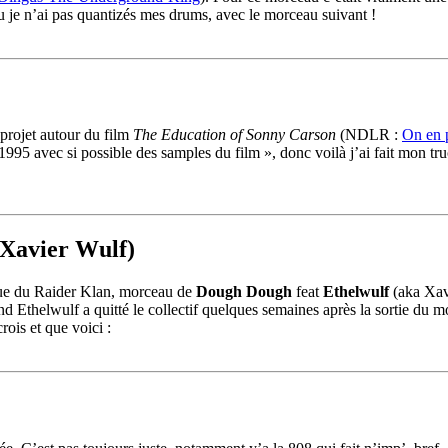
 je n’ai pas quantizés mes drums, avec le morceau suivant !
 projet autour du film
The Education of Sonny Carson
(NDLR :
On en p
95 avec si possible des samples du film », donc voilà j’ai fait mon truc e
 Xavier Wulf)
que du Raider Klan, morceau de
Dough Dough
feat
Ethelwulf
(aka Xav
Ethelwulf a quitté le collectif quelques semaines après la sortie du mor
rois et que voici :