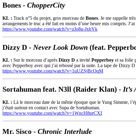
Bones -
ChopperCity
KL :
Track n°5 du projet, gros morceau de
Bones
. Je me rappelle trè
arrangements le truc a été fait en moins d’une heure mix compris. J’a
https://www.youtube.com/watch?v=zJo8u-JxbYk
Dizzy D -
Never Look Down
(feat. Pepperb
KL :
Sur le morceau d’après
Dizzy D
a invité
Pepperboy
et sa folie
avec Pepperboy avec qui j’ai rebossé par la suite. La tape de Dizzy D ét
https://www.youtube.com/watch?v=1uUZSjBcOqM
Sortahuman feat. N3ll (Raider Klan) -
It’s
KL :
Là le morceau date de la même époque que le Yung Simmie, l’ép
j’était surtout en contact avec Supa de Sortahuman.
https://www.youtube.com/watch?v=1WncH8prCXI
Mr. Sisco -
Chronic Interlude