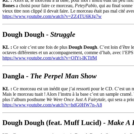
KL :
Alors là, le morceau à la base, pour moi l’instru était un peu rin
Bones
a choisi pour faire ce morceau,
PeteyPablo
, qui au final sonne
vieux titre non clippé il devait faire. Le morceau était pas mal cité ave
https://www.youtube.com/watch?v=ZZ4TU6Kfg7w
Dough Dough -
Struggle
KL :
Ce soir c’est une fois de plus
Dough Dough
. C’est loin d’être
octaves différentes et un accompagnement, comme d’hab, avec l’EPS 
https://www.youtube.com/watch?v=OIYt-IKTifM
Dangla -
The Perpel Man Show
KL :
Ce morceau est un inédit que j’ai ressorti pour le CD. C’est un 
Mais le morceau tuait ! Alors l’instru à la base c’est un sample cramé
plus l’album posthume
We Were Once Just A Fairytale
, qui sera a pri
https://www.youtube.com/watch?v=hdG0HW7n-A8
Dough Dough (feat. Muff Lucid) -
Make A 