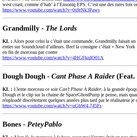
west coast, comme d’hab’ à l’Ensoniq EPS. C’est une des rares fois ou
https://www.youtube.com/watch?v=0s9rNk3Paws
Grandmilly -
The Lords
KL :
Alors pour celui la c’était une commande, Grandmilly faisait un
entier sur Soundcloud d’ailleurs. Bref la consigne c’était « New York 19
en fin de morceau par contre
https://www.youtube.com/watch?v=4HGFkqIO01A
Dough Dough -
Cant Phase A Raider
(Feat.
KL :
13eme morceau ce soir
Can’t Phase A Raider
, à la grande épo
Dough et le clip sur la chaine de SpaceGhostPurrp je pense, mais quand 
réuploadé discrètement quelques années plus tard par le réalisateur je c
https://www.youtube.com/watch?v=uGhW4-745Fs
Bones -
PeteyPablo