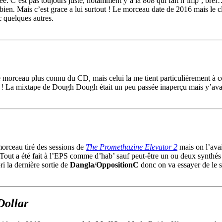
cée. C’est pas toujours juste, notamment y’a la 808 qui fait n’imp’, bref
 bien. Mais c’est grace a lui surtout ! Le morceau date de 2016 mais le cl
c quelques autres.
 le morceau plus connu du CD, mais celui la me tient particulièrement à 
! La mixtape de Dough Dough était un peu passée inaperçu mais y’ava
morceau tiré des sessions de
The Promethazine Elevator 2
mais on l’avai
. Tout a été fait à l’EPS comme d’hab’ sauf peut-être un ou deux synthés
ori la dernière sortie de
Dangla
/
OppositionC
donc on va essayer de le s
Dollar