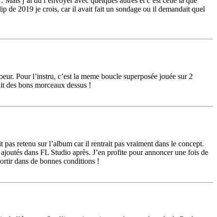
… Mais j’ai du l’envoyer avec quelques autres et c’est celle la que
ip de 2019 je crois, car il avait fait un sondage ou il demandait quel
coeur. Pour l’instru, c’est la meme boucle superposée jouée sur 2
it des bons morceaux dessus !
t pas retenu sur l’album car il rentrait pas vraiment dans le concept.
 ajoutés dans FL Studio après. J’en profite pour annoncer une fois de
ortir dans de bonnes conditions !