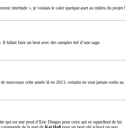
onic interlude », je voulais le caler quelque-part au milieu du projet !
e. Il fallait faire un beat avec des samples tiré d’une saga
 de morceaux cette année là en 2013, certains ne sont jamais sortis au
rtie qui est une prod d’Eric Dingus pour ceux qui se rappellent de lui
ne commande de la part de
Kai Hall
pour un beat old school un peu