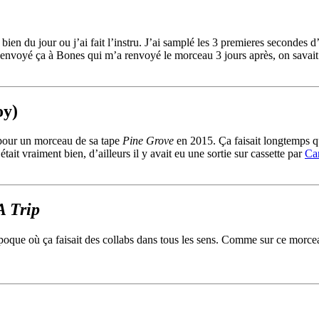
s bien du jour ou j’ai fait l’instru. J’ai samplé les 3 premieres secondes d
i envoyé ça à Bones qui m’a renvoyé le morceau 3 jours après, on savait
oy)
 pour un morceau de sa tape
Pine Grove
en 2015. Ça faisait longtemps q
ait vraiment bien, d’ailleurs il y avait eu une sortie sur cassette par
Ca
 A Trip
oque où ça faisait des collabs dans tous les sens. Comme sur ce morc