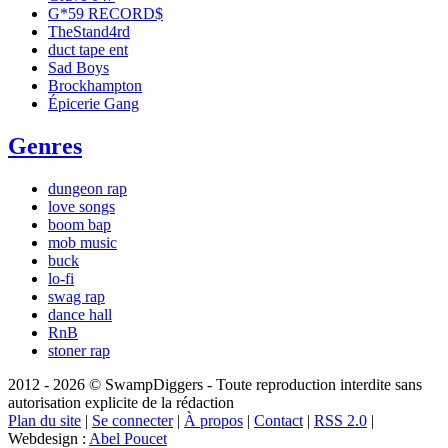
G*59 RECORD$
TheStand4rd
duct tape ent
Sad Boys
Brockhampton
Épicerie Gang
Genres
dungeon rap
love songs
boom bap
mob music
buck
lo-fi
swag rap
dance hall
RnB
stoner rap
2012 - 2026 © SwampDiggers - Toute reproduction interdite sans
autorisation explicite de la rédaction
Plan du site
|
Se connecter
|
À propos
|
Contact
|
RSS 2.0
|
Webdesign :
Abel Poucet