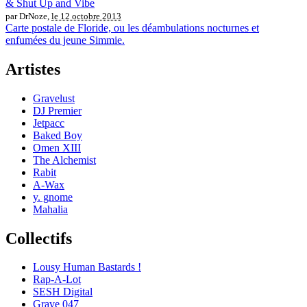
& Shut Up and Vibe
par DrNoze,
le 12 octobre 2013
Carte postale de Floride, ou les déambulations nocturnes et
enfumées du jeune Simmie.
Artistes
Gravelust
DJ Premier
Jetpacc
Baked Boy
Omen XIII
The Alchemist
Rabit
A-Wax
y. gnome
Mahalia
Collectifs
Lousy Human Bastards !
Rap-A-Lot
SESH Digital
Grave 047