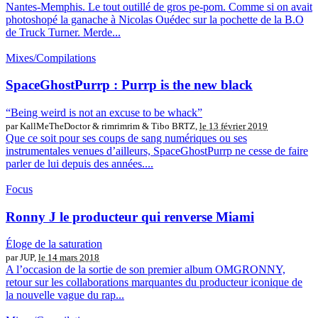
Nantes-Memphis. Le tout outillé de gros pe-pom. Comme si on avait
photoshopé la ganache à Nicolas Ouédec sur la pochette de la B.O
de Truck Turner. Merde...
Mixes/Compilations
SpaceGhostPurrp : Purrp is the new black
“Being weird is not an excuse to be whack”
par KallMeTheDoctor & rimrimrim & Tibo BRTZ,
le 13 février 2019
Que ce soit pour ses coups de sang numériques ou ses
instrumentales venues d’ailleurs, SpaceGhostPurrp ne cesse de faire
parler de lui depuis des années....
Focus
Ronny J le producteur qui renverse Miami
Éloge de la saturation
par JUP,
le 14 mars 2018
A l’occasion de la sortie de son premier album OMGRONNY,
retour sur les collaborations marquantes du producteur iconique de
la nouvelle vague du rap...