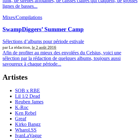
funk, de sirènes affolantes, de caisses claires qui claquent, de grosses
lignes de basses...
Mixes/Compilations
SwampDiggers’ Summer Camp
Sélections d’albums pour période estivale
par La rédaction,
le 2 août 2016
Afin de profiter au mieux des envolées du Celsius, voici une
sélection par la rédaction de quelques albums, toujours aussi
savoureux à chaque période...
Artistes
SOB x RBE
Lil 1/2 Dead
Reuben James
K-Roc
Ken Rebel
Greaf
Kirko Bangz
Wharol.SS
IvanLaVague