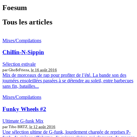
Foesum
Tous les articles
Mixes/Compilations
Chillin-N-Sippin
Sélection estivale
par Gho$tFrieza,
le 16 août 2016
Mix de morceaux de rap pour profiter de l’été. La bande son des
journées ensoleillées passées à se détendre au soleil, entre barbecues
sans fin, batailles...
Mixes/Compilations
Funky Wheels #2
Ultimate G-funk Mix
par Tibo BRTZ,
le 12 août 2016
Une sélection ultime de G-funk, lourdement chargée de reprises P-