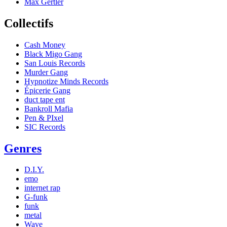
Max Gertler
Collectifs
Cash Money
Black Migo Gang
San Louis Records
Murder Gang
Hypnotize Minds Records
Épicerie Gang
duct tape ent
Bankroll Mafia
Pen & PIxel
SIC Records
Genres
D.I.Y.
emo
internet rap
G-funk
funk
metal
Wave