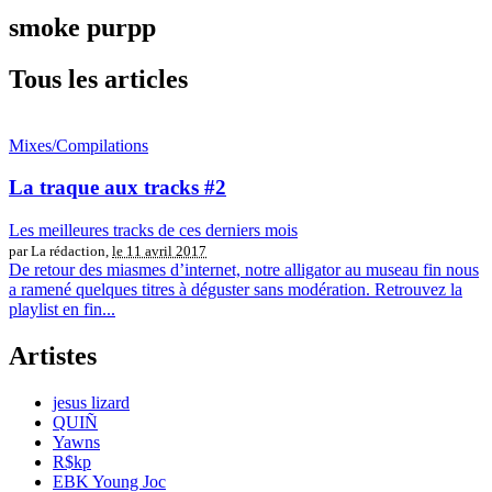
smoke purpp
Tous les articles
Mixes/Compilations
La traque aux tracks #2
Les meilleures tracks de ces derniers mois
par La rédaction,
le 11 avril 2017
De retour des miasmes d’internet, notre alligator au museau fin nous
a ramené quelques titres à déguster sans modération. Retrouvez la
playlist en fin...
Artistes
jesus lizard
QUIÑ
Yawns
R$kp
EBK Young Joc