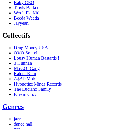
Baby CEO
Travis Barker
Wooh Da Kid
Beeda Weeda
Jayyeah
Collectifs
Drug Money USA
OVO Sound
Lousy Human Bastards !
3 Hunnah
MaskOnGang
Raider Klan
A$AP Mob
Hypnotize Minds Records
The Luciano Family
Kream Clicc
Genres
jazz
dance hall