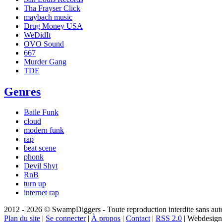
Tha Frayser Click
maybach music
Drug Money USA
WeDidIt
OVO Sound
667
Murder Gang
TDE
Genres
Baile Funk
cloud
modern funk
rap
beat scene
phonk
Devil Shyt
RnB
turn up
internet rap
2012 - 2026 © SwampDiggers - Toute reproduction interdite sans autori
Plan du site
|
Se connecter
|
À propos
|
Contact
|
RSS 2.0
| Webdesign