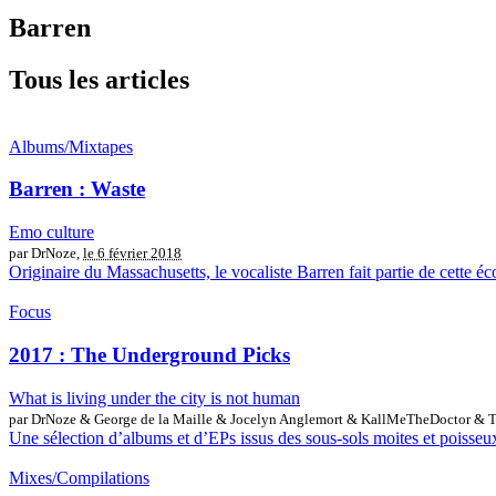
Barren
Tous les articles
Albums/Mixtapes
Barren : Waste
Emo culture
par DrNoze,
le 6 février 2018
Originaire du Massachusetts, le vocaliste Barren fait partie de cette écol
Focus
2017 : The Underground Picks
What is living under the city is not human
par DrNoze & George de la Maille & Jocelyn Anglemort & KallMeTheDoctor & T
Une sélection d’albums et d’EPs issus des sous-sols moites et poisseux
Mixes/Compilations