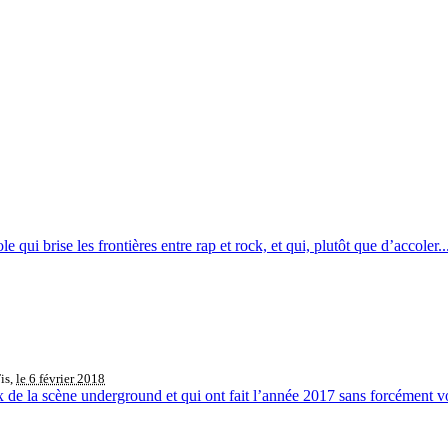
e qui brise les frontières entre rap et rock, et qui, plutôt que d’accoler..
is,
le 6 février 2018
 de la scène underground et qui ont fait l’année 2017 sans forcément voi