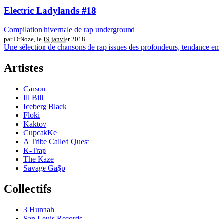
Electric Ladylands #18
Compilation hivernale de rap underground
par DrNoze,
le 19 janvier 2018
Une sélection de chansons de rap issues des profondeurs, tendance emo
Artistes
Carson
Ill Bill
Iceberg Black
Floki
Kaktov
CupcakKe
A Tribe Called Quest
K-Trap
The Kaze
Savage Ga$p
Collectifs
3 Hunnah
San Louis Records