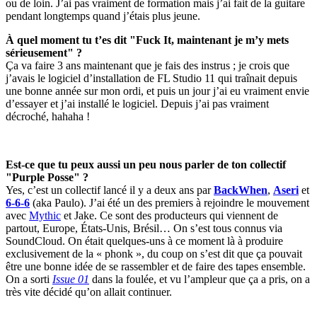
ou de loin. J’ai pas vraiment de formation mais j’ai fait de la guitare
pendant longtemps quand j’étais plus jeune.
À quel moment tu t’es dit "Fuck It, maintenant je m’y mets
sérieusement" ?
Ça va faire 3 ans maintenant que je fais des instrus ; je crois que
j’avais le logiciel d’installation de FL Studio 11 qui traînait depuis
une bonne année sur mon ordi, et puis un jour j’ai eu vraiment envie
d’essayer et j’ai installé le logiciel. Depuis j’ai pas vraiment
décroché, hahaha !
Est-ce que tu peux aussi un peu nous parler de ton collectif
"Purple Posse" ?
Yes, c’est un collectif lancé il y a deux ans par
BackWhen
,
Aseri
et
6-6-6
(aka Paulo). J’ai été un des premiers à rejoindre le mouvement
avec
Mythic
et Jake. Ce sont des producteurs qui viennent de
partout, Europe, États-Unis, Brésil… On s’est tous connus via
SoundCloud. On était quelques-uns à ce moment là à produire
exclusivement de la « phonk », du coup on s’est dit que ça pouvait
être une bonne idée de se rassembler et de faire des tapes ensemble.
On a sorti
Issue 01
dans la foulée, et vu l’ampleur que ça a pris, on a
très vite décidé qu’on allait continuer.