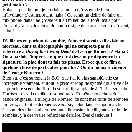
petit matin ?
Hahaha, pas du tout, je produis la nuit, et j’essaye de bien
m’hydrater, c’est important, haha ! Ça serait un délire de faire un
mix phonk dans une grosse teuf au milieu de la forêt, mais pour
l’instant y’a pas de demande pour ce style de son à ce genre d’event,
haha !
D’ailleurs en parlant de zombie, j’aimerai savoir si il existe un
morceau, dans ta discographie qui ne comporte pas de
référence à
Day of the Living Dead
de George Romero ? Haha !
On a parfois l’impression que c’est devenu pratiquement ta
signature, la pâte dont tu fais tes pizzas. Est-ce que ce film a
quelque-chose de particulier pour toi ? Ou du moins le cinéma
de George Romero ?
Bien vu, c’est surement la B.O. que j’ai le plus samplé, elle est
incroyable vraiment, surtout le premier loop de synthé qui arrive dès
la première scène du film. Il est parfait, samplable à l’infini. s/o John
Harrison, c’est la meilleure soundtrack. Et même en dehors de la
bande originale, la trilogie de Romero, ce sont mes films de zombies
préférés, surtout le deuxième,
Zombie
, celui dans le supermarché.
Ce sont des films qui donnent une dimension intelligente au film de
zombies, y’a des vraies réflexions derrière. Des classiques !