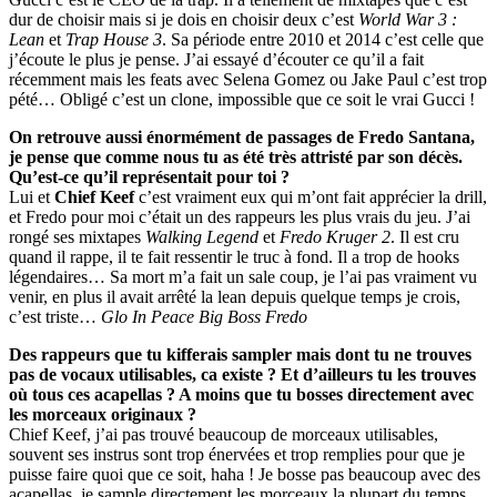
dur de choisir mais si je dois en choisir deux c’est
World War 3 :
Lean
et
Trap House 3
. Sa période entre 2010 et 2014 c’est celle que
j’écoute le plus je pense. J’ai essayé d’écouter ce qu’il a fait
récemment mais les feats avec Selena Gomez ou Jake Paul c’est trop
pété… Obligé c’est un clone, impossible que ce soit le vrai Gucci !
On retrouve aussi énormément de passages de Fredo Santana,
je pense que comme nous tu as été très attristé par son décès.
Qu’est-ce qu’il représentait pour toi ?
Lui et
Chief Keef
c’est vraiment eux qui m’ont fait apprécier la drill,
et Fredo pour moi c’était un des rappeurs les plus vrais du jeu. J’ai
rongé ses mixtapes
Walking Legend
et
Fredo Kruger 2
. Il est cru
quand il rappe, il te fait ressentir le truc à fond. Il a trop de hooks
légendaires… Sa mort m’a fait un sale coup, je l’ai pas vraiment vu
venir, en plus il avait arrêté la lean depuis quelque temps je crois,
c’est triste…
Glo In Peace Big Boss Fredo
Des rappeurs que tu kifferais sampler mais dont tu ne trouves
pas de vocaux utilisables, ca existe ? Et d’ailleurs tu les trouves
où tous ces acapellas ? A moins que tu bosses directement avec
les morceaux originaux ?
Chief Keef, j’ai pas trouvé beaucoup de morceaux utilisables,
souvent ses instrus sont trop énervées et trop remplies pour que je
puisse faire quoi que ce soit, haha ! Je bosse pas beaucoup avec des
acapellas, je sample directement les morceaux la plupart du temps.