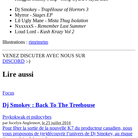
Dj Smokey -
TrapHouse of Horrors 3
Myrror -
Stages EP
Lil Ugly Mane -
Mista Thug Isolation
NxxxxxS -
Remember Last Summer
Loud Lord -
Kush Krazy Vol 2
Illustrations :
rimrimrim
VENEZ DISCUTER AVEC NOUS SUR
DISCORD
:-)
Lire aussi
Focus
Dj Smokey : Back To The Treehouse
Psykokwak et psilocybes
par Jocelyn Anglemort,
le 25 juillet 2016
Pour fêter la sortie de la nouvelle K7 du producteur canadien, nous
vous proposons de (re)découvrir l’univers de Dj Smokey, au risque