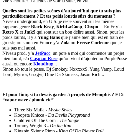
vite s’étouffer. J’attends de voir la suite, en vrai.
Quelles sont les petites scènes d’aujourd’hui que tu suis plus
particulièrement ? Et tes poids lourds sûrs du moments ?
Niveau underground, en U.S. je reste souvent sur les mêmes
rappeurs genre
Black Kray
,
KirbLaGoop
,
Chxpo
… En Fr y’a
Retro X
et
Jmk$
qui sont sur un bon délire aussi. Sinon, pour les
poids lourds, il y a
Yung Bans
que j’aime bien qui est en train de
grossir, ou sinon en France y’a
Zola
ou
Freeze Corleone
que je
suis pas mal aussi.
Niveau prod, y’a
JetPacc
, un pote a moi qui commence un projet
bien lourd, s/o
Caspian Rose
qu’on vient d’ajouter au PurplePosse
aussi, ou encore
Kloudbug
...
Sinon s/o tout le posse, Dj Smokey, NxxxxxS, Yung Vamp, Loud
Lord, Myrror, Grxgvr, Drae Da Skimask, Jason Rich...
Et pour finir, si tu devais garder 5 projets de Memphis ? Et 5
“vapor wave / phonk etc”
Three Six Mafia -
Mystic Styles
Koopsta Knicca -
Da Devils Playground
Children Of The Corn -
The Single
Tommy Wright 3 -
On the Run
Kingpin Skinny Pimp -
King Of Da Playaz Ball