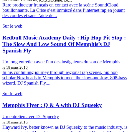
Rare producteur français en contact avec la scène SoundCloud
bouillonnante, La Crise s’est immiscé dans l’internet rap en jouant
des coudes et sans l’aide de...
Sur le web
Redbull Music Academy Daily : Hip Hop Pit Stop :
The Slow And Low Sound Of Memphis’s DJ
Spanish Fly
Un long entretien avec l’un des instigateurs du son de Memphis
le 18 mars 2016
In his continuing journey through regional rap scenes, hip hop
scholar Noz heads to Memphis to meet the slow-and-low, 808-bass
wizard, DJ Spanish Fly....
Sur le web
Memphis Flyer : Q & A with DJ Squeeky
Un entretien avec DJ Squeeky
le 18 mars 2016
Hayward Ivy, better known as DJ Squeeky to the music industry, is