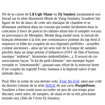
Né de la cuisse de
Lil Ugly Mane
ou
Dj Smokey
(notamment son
travail sur la série
Basement Musik
de Yung Simmie), Soudiere fait
figure de fer de lance de cette néo musique de chambre et se
démarque aisément dans un courant qui tombe facilement dans la
caricature à force de poncer les mêmes drum kits et samples vocaux
en provenance de Memphis. Moitié thug moitié nerd, le travail du
français démontre à la fois une connaissance pointue du rap dont il
séquence et édite les couplets de nos légendes préférées - actuelles
comme anciennes - ainsi qu’un sens rare de la traque de samples
piochés dans un large prisme d’influences (OST de film d’horreur,
musique "ambient", bizarreries inidentifiables...). Il ressort de ces
associations façon "le kit du petit chimiste" une musique hyper
versatile et "émotionnelle", passant sans effort de la noirceur brute
d’un couplet du regretté Fredo Santana à la légèreté naïve d’une
mélodie disco.
Pour fêter la sortie de son dernier solo,
Fear No Evil
, ainsi que celle
du dernier volume de la série
ISSUE
de son crew
PurplePosse
,
Soudiere a bien voulu nous accorder un peu de son temps pour
discuter, entre autre, de samples, de skate et de sa très prochaine
tournée aux côtés de l’ovni Dj Smokey.