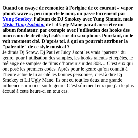
Quand on essaye de remonter à l’origine de ce courant « vapor
phonk wave », peu importe le nom, on passe forcément par
Yung Smokey
, l’album de DJ Smokey avec Yung Simmie, mais
Mista Thug Isolation
de Lil Ugly Mane parait aussi être un
album fondateur, par exemple avec l’utilisation des hooks des
morceaux de devil shyt calés sur du saxophone. Pourtant, on le
voit rarement cité. D’après toi, à qui on pourrait attribuer la
"paternité" de ce style musical ?
Je dirais Dj Screw, Dj Paul et Juicy J sont les vrais "parents" du
genre, pour l’utilisation des samples, les hooks ralentis et répétés, le
mélange de samples de films d’horreur sur des 808… C’est eux qui
ont posé les premiers codes. Après pour le genre qu’on connaît à
l’heure actuelle tu as cité les bonnes personnes, c’est à dire Dj
Smokey et Lil Ugly Mane. Ils ont eu tout les deux une grande
influence sur moi et sur le genre. C’est sûrement eux que j’ai le plus
écouté à cette heure-ci en tout cas.