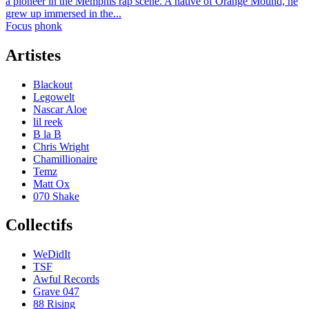
a pioneer in the Memphis rap scene. A native of Orange Mound, he
grew up immersed in the...
Focus
phonk
Artistes
Blackout
Legowelt
Nascar Aloe
lil reek
B la B
Chris Wright
Chamillionaire
Temz
Matt Ox
070 Shake
Collectifs
WeDidIt
TSF
Awful Records
Grave 047
88 Rising