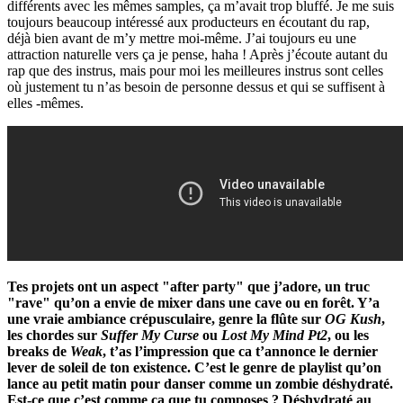
différents avec les mêmes samples, ça m’avait trop bluffé. Je me suis
toujours beaucoup intéressé aux producteurs en écoutant du rap,
déjà bien avant de m’y mettre moi-même. J’ai toujours eu une
attraction naturelle vers ça je pense, haha ! Après j’écoute autant du
rap que des instrus, mais pour moi les meilleures instrus sont celles
où justement tu n’as besoin de personne dessus et qui se suffisent à
elles -mêmes.
Tes projets ont un aspect "after party" que j’adore, un truc
"rave" qu’on a envie de mixer dans une cave ou en forêt. Y’a
une vraie ambiance crépusculaire, genre la flûte sur
OG Kush
,
les chordes sur
Suffer My Curse
ou
Lost My Mind Pt2
, ou les
breaks de
Weak
, t’as l’impression que ca t’annonce le dernier
lever de soleil de ton existence. C’est le genre de playlist qu’on
lance au petit matin pour danser comme un zombie déshydraté.
Est-ce que c’est comme ça que tu composes ? Déshydraté au