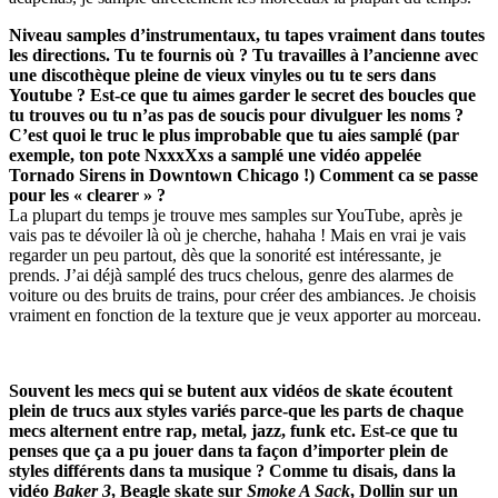
Niveau samples d’instrumentaux, tu tapes vraiment dans toutes
les directions. Tu te fournis où ? Tu travailles à l’ancienne avec
une discothèque pleine de vieux vinyles ou tu te sers dans
Youtube ? Est-ce que tu aimes garder le secret des boucles que
tu trouves ou tu n’as pas de soucis pour divulguer les noms ?
C’est quoi le truc le plus improbable que tu aies samplé (par
exemple, ton pote NxxxXxs a samplé une vidéo appelée
Tornado Sirens in Downtown Chicago !) Comment ca se passe
pour les « clearer » ?
La plupart du temps je trouve mes samples sur YouTube, après je
vais pas te dévoiler là où je cherche, hahaha ! Mais en vrai je vais
regarder un peu partout, dès que la sonorité est intéressante, je
prends. J’ai déjà samplé des trucs chelous, genre des alarmes de
voiture ou des bruits de trains, pour créer des ambiances. Je choisis
vraiment en fonction de la texture que je veux apporter au morceau.
Souvent les mecs qui se butent aux vidéos de skate écoutent
plein de trucs aux styles variés parce-que les parts de chaque
mecs alternent entre rap, metal, jazz, funk etc. Est-ce que tu
penses que ça a pu jouer dans ta façon d’importer plein de
styles différents dans ta musique ? Comme tu disais, dans la
vidéo
Baker 3
, Beagle skate sur
Smoke A Sack
, Dollin sur un