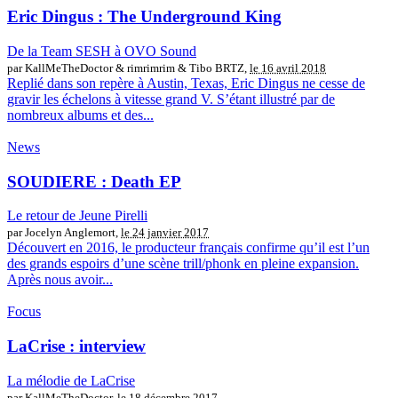
Eric Dingus : The Underground King
De la Team SESH à OVO Sound
par KallMeTheDoctor & rimrimrim & Tibo BRTZ,
le 16 avril 2018
Replié dans son repère à Austin, Texas, Eric Dingus ne cesse de
gravir les échelons à vitesse grand V. S’étant illustré par de
nombreux albums et des...
News
SOUDIERE : Death EP
Le retour de Jeune Pirelli
par Jocelyn Anglemort,
le 24 janvier 2017
Découvert en 2016, le producteur français confirme qu’il est l’un
des grands espoirs d’une scène trill/phonk en pleine expansion.
Après nous avoir...
Focus
LaCrise : interview
La mélodie de LaCrise
par KallMeTheDoctor,
le 18 décembre 2017