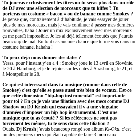
Tu joueras exclusivement tes titres ou tu seras plus dans un rôle
de DJ avec une sélection de morceaux que tu kiffes ? Tu
porteras un costume « bacon » ou de banane comme Smokey ?
Je pense que, contrairement à d’habitude, je vais essayer de jouer
plus de mes morceaux, mais je vais continuer à passer mes dernières
trouvailles, haha ! Jouer un mix exclusivement avec mes morceaux
ça me paraît impossible. Je les ai déjà tellement écoutés que j’aurais
beaucoup de mal. En tout cas aucune chance que tu me vois dans un
costume banane, hahaha !
Tu peux déjà nous donner des dates ?
Yesss, pour l’instant y’en a 4 : Smokey joue le 13 avril en Slovénie,
le 20 à Hamburg, et je le rejoins sur les dates à Strasbourg, le 21, et
à Montpellier le 28.
Ce qui est intéressant dans ta musique (comme dans celle de
Smokey) c’est qu’elle se passe aussi très bien de vocaux. Est-ce
que cette dimension "hip-hop instrumental" est importante
pour toi ? En ça je vois une filiation avec des mecs comme DJ
Shadow ou DJ Krush qui essayaient il y a une vingtaine
d’années d’imposer un hip-hop instrumental. C’est une
musique que tu as écouté ? Si les références ne sont pas
forcément les mêmes, tu te sens dans cette filiation ?
Ouais,
Dj Krush
j’avais beaucoup rongé son album
Ki-Oku
, c’est
un des premiers mecs qui était capable de faire 3 morceaux