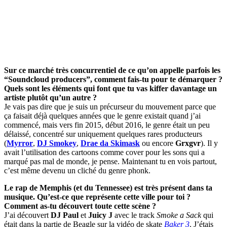
Sur ce marché très concurrentiel de ce qu’on appelle parfois les
“Soundcloud producers”, comment fais-tu pour te démarquer ?
Quels sont les éléments qui font que tu vas kiffer davantage un
artiste plutôt qu’un autre ?
Je vais pas dire que je suis un précurseur du mouvement parce que
ça faisait déjà quelques années que le genre existait quand j’ai
commencé, mais vers fin 2015, début 2016, le genre était un peu
délaissé, concentré sur uniquement quelques rares producteurs
(
Myrror
,
DJ Smokey
,
Drae da Skimask
ou encore
Grxgvr
). Il y
avait l’utilisation des cartoons comme cover pour les sons qui a
marqué pas mal de monde, je pense. Maintenant tu en vois partout,
c’est même devenu un cliché du genre phonk.
Le rap de Memphis (et du Tennessee) est très présent dans ta
musique. Qu’est-ce que représente cette ville pour toi ?
Comment as-tu découvert toute cette scène ?
J’ai découvert
DJ Paul
et
Juicy J
avec le track
Smoke a Sack
qui
était dans la partie de Beagle sur la vidéo de skate
Baker 3
. J’étais