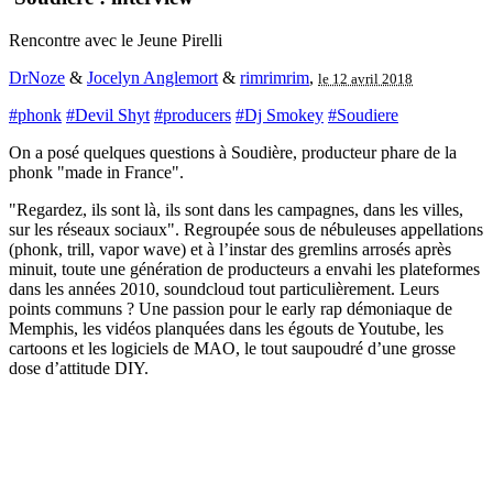
Rencontre avec le Jeune Pirelli
DrNoze
&
Jocelyn Anglemort
&
rimrimrim
,
le 12 avril 2018
#phonk
#Devil Shyt
#producers
#Dj Smokey
#Soudiere
On a posé quelques questions à Soudière, producteur phare de la
phonk "made in France".
"Regardez, ils sont là, ils sont dans les campagnes, dans les villes,
sur les réseaux sociaux". Regroupée sous de nébuleuses appellations
(phonk, trill, vapor wave) et à l’instar des gremlins arrosés après
minuit, toute une génération de producteurs a envahi les plateformes
dans les années 2010, soundcloud tout particulièrement. Leurs
points communs ? Une passion pour le early rap démoniaque de
Memphis, les vidéos planquées dans les égouts de Youtube, les
cartoons et les logiciels de MAO, le tout saupoudré d’une grosse
dose d’attitude DIY.