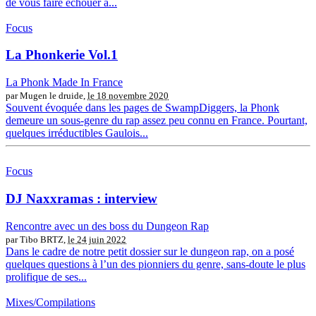
de vous faire échouer à...
Focus
La Phonkerie Vol.1
La Phonk Made In France
par Mugen le druide,
le 18 novembre 2020
Souvent évoquée dans les pages de SwampDiggers, la Phonk
demeure un sous-genre du rap assez peu connu en France. Pourtant,
quelques irréductibles Gaulois...
Focus
DJ Naxxramas : interview
Rencontre avec un des boss du Dungeon Rap
par Tibo BRTZ,
le 24 juin 2022
Dans le cadre de notre petit dossier sur le dungeon rap, on a posé
quelques questions à l’un des pionniers du genre, sans-doute le plus
prolifique de ses...
Mixes/Compilations