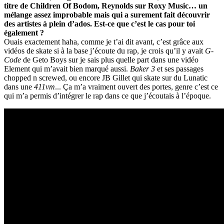
titre de Children Of Bodom, Reynolds sur Roxy Music… un
mélange assez improbable mais qui a surement fait découvrir
des artistes à plein d’ados. Est-ce que c’est le cas pour toi
également ?
Ouais exactement haha, comme je t’ai dit avant, c’est grâce aux
vidéos de skate si à la base j’écoute du rap, je crois qu’il y avait
G-
Code
de Geto Boys sur je sais plus quelle part dans une vidéo
Element qui m’avait bien marqué aussi.
Baker 3
et ses passages
chopped n screwed, ou encore JB Gillet qui skate sur du Lunatic
dans une
411vm
... Ça m’a vraiment ouvert des portes, genre c’est ce
qui m’a permis d’intégrer le rap dans ce que j’écoutais à l’époque.