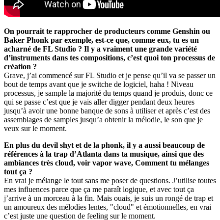
On pourrait te rapprocher de producteurs comme Genshin ou
Baker Phonk par exemple, est-ce que, comme eux, tu es un
acharné de FL Studio ? Il y a vraiment une grande variété
d’instruments dans tes compositions, c’est quoi ton processus de
création ?
Grave, j’ai commencé sur FL Studio et je pense qu’il va se passer un
bout de temps avant que je switche de logiciel, haha ! Niveau
processus, je sample la majorité du temps quand je produis, donc ce
qui se passe c’est que je vais aller digger pendant deux heures
jusqu’à avoir une bonne banque de sons à utiliser et après c’est des
assemblages de samples jusqu’a obtenir la mélodie, le son que je
veux sur le moment.
En plus du devil shyt et de la phonk, il y a aussi beaucoup de
références à la trap d’Atlanta dans ta musique, ainsi que des
ambiances très cloud, voir vapor wave, Comment tu mélanges
tout ça ?
En vrai je mélange le tout sans me poser de questions. J’utilise toutes
mes influences parce que ça me paraît logique, et avec tout ça
j’arrive à un morceau à la fin. Mais ouais, je suis un rongé de trap et
un amoureux des mélodies lentes, "cloud" et émotionnelles, en vrai
c’est juste une question de feeling sur le moment.