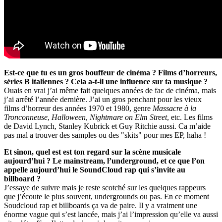
Est-ce que tu es un gros bouffeur de cinéma ? Films d’horreurs,
séries B italiennes ? Cela a-t-il une influence sur ta musique ?
Ouais en vrai j’ai même fait quelques années de fac de cinéma, mais
j’ai arrêté l’année dernière. J’ai un gros penchant pour les vieux
films d’horreur des années 1970 et 1980, genre
Massacre à la
Tronconneuse
,
Halloween
,
Nightmare on Elm Street
, etc. Les films
de David Lynch, Stanley Kubrick et Guy Ritchie aussi. Ca m’aide
pas mal a trouver des samples ou des "skits" pour mes EP, haha !
Et sinon, quel est est ton regard sur la scène musicale
aujourd’hui ? Le mainstream, l’underground, et ce que l’on
appelle aujourd’hui le SoundCloud rap qui s’invite au
billboard ?
J’essaye de suivre mais je reste scotché sur les quelques rappeurs
que j’écoute le plus souvent, undergrounds ou pas. En ce moment
Soudcloud rap et billboards ça va de paire. Il y a vraiment une
énorme vague qui s’est lancée, mais j’ai l’impression qu’elle va aussi