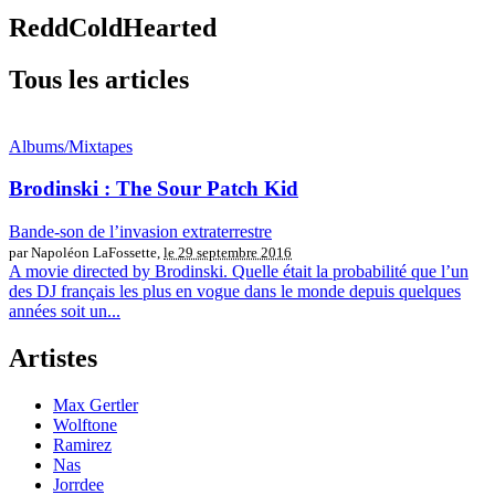
ReddColdHearted
Tous les articles
Albums/Mixtapes
Brodinski : The Sour Patch Kid
Bande-son de l’invasion extraterrestre
par Napoléon LaFossette,
le 29 septembre 2016
A movie directed by Brodinski. Quelle était la probabilité que l’un
des DJ français les plus en vogue dans le monde depuis quelques
années soit un...
Artistes
Max Gertler
Wolftone
Ramirez
Nas
Jorrdee