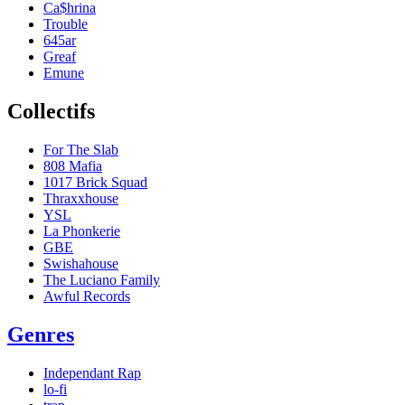
Ca$hrina
Trouble
645ar
Greaf
Emune
Collectifs
For The Slab
808 Mafia
1017 Brick Squad
Thraxxhouse
YSL
La Phonkerie
GBE
Swishahouse
The Luciano Family
Awful Records
Genres
Independant Rap
lo-fi