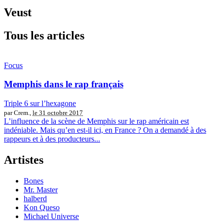
Veust
Tous les articles
Focus
Memphis dans le rap français
Triple 6 sur l’hexagone
par Crem.,
le 31 octobre 2017
L’influence de la scène de Memphis sur le rap américain est
indéniable. Mais qu’en est-il ici, en France ? On a demandé à des
rappeurs et à des producteurs...
Artistes
Bones
Mr. Master
halberd
Kon Queso
Michael Universe