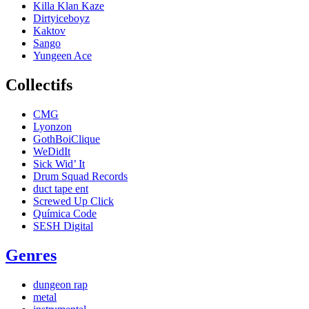
Killa Klan Kaze
Dirtyiceboyz
Kaktov
Sango
Yungeen Ace
Collectifs
CMG
Lyonzon
GothBoiClique
WeDidIt
Sick Wid’ It
Drum Squad Records
duct tape ent
Screwed Up Click
Química Code
SESH Digital
Genres
dungeon rap
metal