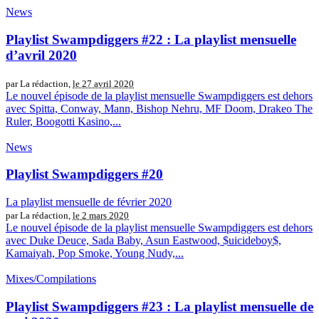
News
Playlist Swampdiggers #22 : La playlist mensuelle
d’avril 2020
par La rédaction,
le 27 avril 2020
Le nouvel épisode de la playlist mensuelle Swampdiggers est dehors
avec Spitta, Conway, Mann, Bishop Nehru, MF Doom, Drakeo The
Ruler, Boogotti Kasino,...
News
Playlist Swampdiggers #20
La playlist mensuelle de février 2020
par La rédaction,
le 2 mars 2020
Le nouvel épisode de la playlist mensuelle Swampdiggers est dehors
avec Duke Deuce, Sada Baby, Asun Eastwood, $uicideboy$,
Kamaiyah, Pop Smoke, Young Nudy,...
Mixes/Compilations
Playlist Swampdiggers #23 : La playlist mensuelle de