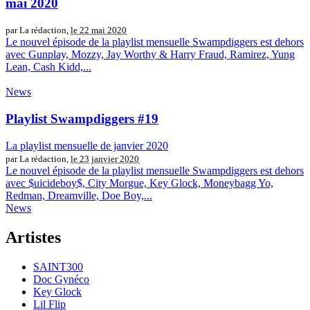
mai 2020
par La rédaction,
le 22 mai 2020
Le nouvel épisode de la playlist mensuelle Swampdiggers est dehors
avec Gunplay, Mozzy, Jay Worthy & Harry Fraud, Ramirez, Yung
Lean, Cash Kidd,...
News
Playlist Swampdiggers #19
La playlist mensuelle de janvier 2020
par La rédaction,
le 23 janvier 2020
Le nouvel épisode de la playlist mensuelle Swampdiggers est dehors
avec $uicideboy$, City Morgue, Key Glock, Moneybagg Yo,
Redman, Dreamville, Doe Boy,...
News
Artistes
SAINT300
Doc Gynéco
Key Glock
Lil Flip