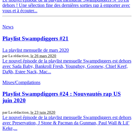
dehors ! Une sélection fine des dernières sorties rap à emporter avec
vous et à écouter...
News
Playlist Swampdiggers #21
La playlist mensuelle de mars 2020
par La rédaction,
le 26 mars 2020
Le nouvel épisode de la playlist mensuelle Swampdiggers est dehors
avec Sada Baby, Bankroll Fresh, Youngboy, Goonew, Chief Keef,
Da$h, Estee Nack, Mac...
Mixes/Compilations
Playlist Swampdiggers #24 : Nouveautés rap US
juin 2020
par La rédaction,
le 23 juin 2020
Le nouvel épisode de la playlist mensuelle Swampdiggers est dehors
avec Preservation, J Stone & Pacman da Gunman, Paul Wall & Lil’
Keke,...