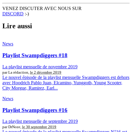
VENEZ DISCUTER AVEC NOUS SUR
DISCORD
:-)
Lire aussi
News
Playlist Swampdiggers #18
La playlist mensuelle de novembre 2019
par La rédaction,
le 2 décembre 2019
Le nouvel épisode de la playlist mensuelle Swampdiggers est dehors
avec Hoodrich Pablo Juan, Elcamino, Yunggoth, Young Scooter,
City Morgue, Ramirez, Earl...
News
Playlist Swampdiggers #16
La playlist mensuelle de septembre 2019
par DrNoze,
le 30 septembre 2019
Le nouvel épisode de la playlist mensuelle Swampdiggers N°16 est