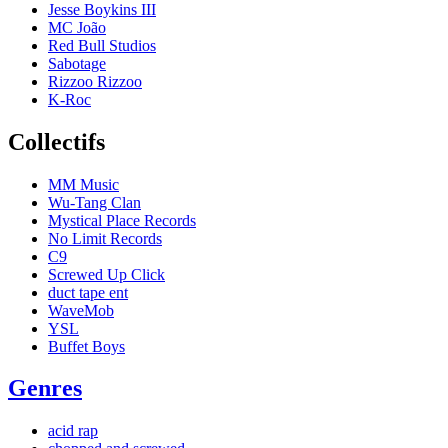
Jesse Boykins III
MC João
Red Bull Studios
Sabotage
Rizzoo Rizzoo
K-Roc
Collectifs
MM Music
Wu-Tang Clan
Mystical Place Records
No Limit Records
C9
Screwed Up Click
duct tape ent
WaveMob
YSL
Buffet Boys
Genres
acid rap