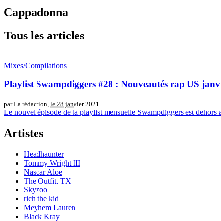
Cappadonna
Tous les articles
Mixes/Compilations
Playlist Swampdiggers #28 : Nouveautés rap US janv
par La rédaction,
le 28 janvier 2021
Le nouvel épisode de la playlist mensuelle Swampdiggers est dehors
Artistes
Headhaunter
Tommy Wright III
Nascar Aloe
The Outfit, TX
Skyzoo
rich the kid
Meyhem Lauren
Black Kray