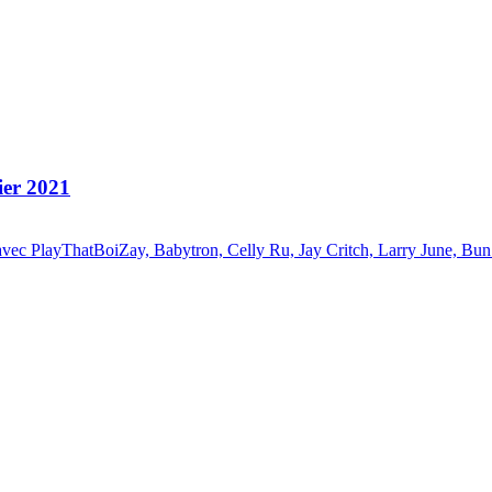
ier 2021
 avec PlayThatBoiZay, Babytron, Celly Ru, Jay Critch, Larry June, Bu