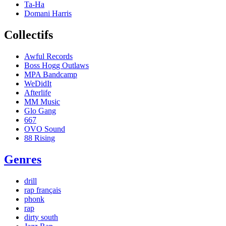
Ta-Ha
Domani Harris
Collectifs
Awful Records
Boss Hogg Outlaws
MPA Bandcamp
WeDidIt
Afterlife
MM Music
Glo Gang
667
OVO Sound
88 Rising
Genres
drill
rap français
phonk
rap
dirty south