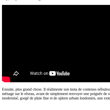
Ensuite, plus grand chose. Il réalimente son insta de contenus nébul
ménage sur le réseau, avant de simplement renvoyer une poignée de sin
modernisé, gorgé de pluie fine et de spleen urbain londonien, une ext