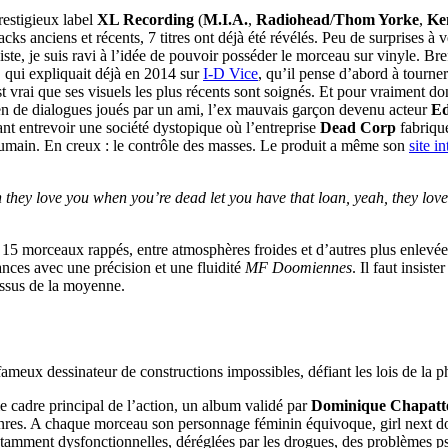
prestigieux label
XL Recording
(
M.I.A.
,
Radiohead
/
Thom Yorke
,
Ke
ks anciens et récents, 7 titres ont déjà été révélés. Peu de surprises à 
ste, je suis ravi à l’idée de pouvoir posséder le morceau sur vinyle. Bre
, qui expliquait déjà en 2014 sur
I-D Vice
, qu’il pense d’abord à tourner
 est vrai que ses visuels les plus récents sont soignés. Et pour vraiment do
tien de dialogues joués par un ami, l’ex mauvais garçon devenu acteur
Ed
sant entrevoir une société dystopique où l’entreprise
Dead Corp
fabrique
’humain. En creux : le contrôle des masses. Le produit a même son
site in
h they love you when you’re dead let you have that loan, yeah, they lov
se 15 morceaux rappés, entre atmosphères froides et d’autres plus enlevée
nances avec une précision et une fluidité
MF Doomiennes
. Il faut insist
essus de la moyenne.
 fameux dessinateur de constructions impossibles, défiant les lois de la p
 cadre principal de l’action, un album validé par
Dominique Chapatt
nres. A chaque morceau son personnage féminin équivoque, girl next door
amment dysfonctionnelles, déréglées par les drogues, des problèmes psy