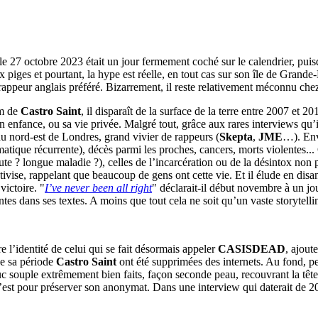
e 27 octobre 2023 était un jour fermement coché sur le calendrier, p
x piges et pourtant, la hype est réelle, en tout cas sur son île de Grande
eur anglais préféré. Bizarrement, il reste relativement méconnu che
om de
Castro Saint
, il disparaît de la surface de la terre entre 2007 et 
on enfance, ou sa vie privée. Malgré tout, grâce aux rares interviews qu
u nord-est de Londres, grand vivier de rappeurs (
Skepta
,
JME
…). Env
tique récurrente), décès parmi les proches, cancers, morts violentes... 
oute ? longue maladie ?), celles de l’incarcération ou de la désintox non
ativise, rappelant que beaucoup de gens ont cette vie. Et il élude en disa
victoire. "
I’ve never been all right
" déclarait-il début novembre à un j
antes dans ses textes. A moins que tout cela ne soit qu’un vaste storytell
e l’identité de celui qui se fait désormais appeler
CASISDEAD
, ajout
 de sa période
Castro Saint
ont été supprimées des internets. Au fond, p
c souple extrêmement bien faits, façon seconde peau, recouvrant la tête
’est pour préserver son anonymat. Dans une interview qui daterait de 20