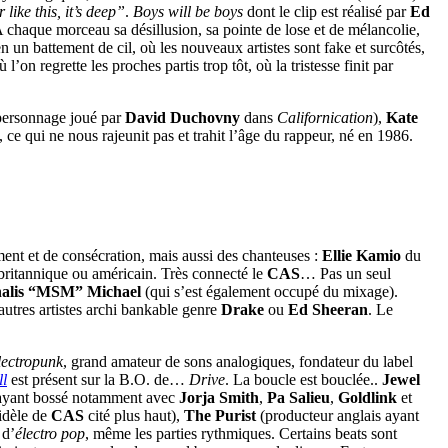
 like this, it’s deep”
.
Boys will be boys
dont le clip est réalisé par
Ed
A chaque morceau sa désillusion, sa pointe de lose et de mélancolie,
n un battement de cil, où les nouveaux artistes sont fake et surcôtés,
’on regrette les proches partis trop tôt, où la tristesse finit par
personnage joué par
David Duchovny
dans
Californication
),
Kate
, ce qui ne nous rajeunit pas et trahit l’âge du rappeur, né en 1986.
ment et de consécration, mais aussi des chanteuses :
Ellie Kamio
du
e britannique ou américain. Très connecté le
CAS
… Pas un seul
alis “MSM” Michael
(qui s’est également occupé du mixage).
utres artistes archi bankable genre
Drake
ou
Ed Sheeran
. Le
lectropunk
, grand amateur de sons analogiques, fondateur du label
ll
est présent sur la B.O. de…
Drive
. La boucle est bouclée..
Jewel
 ayant bossé notamment avec
Jorja Smith
,
Pa Salieu
,
Goldlink
et
idèle de
CAS
cité plus haut),
The Purist
(producteur anglais ayant
 d’
électro pop
, même les parties rythmiques. Certains beats sont