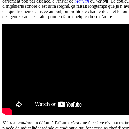
carrément pop par essence, à l’instar de
Marylin
ou
Venom
. La couleu
d’ingénierie sonore c’est ultra soigné, ça faisait longtemps que je n’a
chaque fréquence ajustée au poil, on profite de chaque détail et le tou
des genres sans les trahir pour en faire quelque chose d’autre.
S’il y a peut-être un défaut à l’album, c’est que face à ce résultat ma
pincée de radicalité viscérale et cradingue qui font certains chef d’o