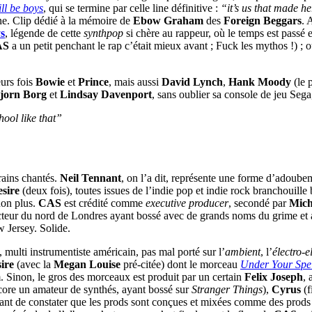
ll be boys
, qui se termine par celle line définitive :
“it’s us that made her
ne. Clip dédié à la mémoire de
Ebow Graham
des
Foreign Beggars
. 
s
, légende de cette
synthpop
si chère au rappeur, où le temps est passé e
AS
a un petit penchant le rap c’était mieux avant ; Fuck les mythos !) ; où l
urs fois
Bowie
et
Prince
, mais aussi
David Lynch
,
Hank Moody
(le 
jorn Borg
et
Lindsay Davenport
, sans oublier sa console de jeu Sega
hool like that”
rains chantés.
Neil Tennant
, on l’a dit, représente une forme d’adoube
sire
(deux fois), toutes issues de l’indie pop et indie rock branchouill
non plus.
CAS
est crédité comme
executive producer
, secondé par
Mich
cteur du nord de Londres ayant bossé avec de grands noms du grime et a
 Jersey. Solide.
, multi instrumentiste américain, pas mal porté sur l’
ambient
, l’
électro-e
ire
(avec la
Megan Louise
pré-citée) dont le morceau
Under Your Spe
. Sinon, le gros des morceaux est produit par un certain
Felix Joseph
,
ore un amateur de synthés, ayant bossé sur
Stranger Things
),
Cyrus
(f
pant de constater que les prods sont conçues et mixées comme des prods