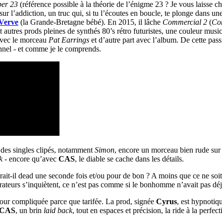
er 23
(référence possible à la théorie de l’énigme 23 ? Je vous laisse c
 sur l’addiction, un truc qui, si tu l’écoutes en boucle, te plonge dans un
Verve
(la Grande-Bretagne bébé). En 2015, il lâche
Commercial 2
(
Co
t autres prods pleines de synthés 80’s rétro futuristes, une couleur musi
 avec le morceau
Pat Earrings
et d’autre part avec l’album. De cette pass
nnel - et comme je le comprends.
 des singles clipés, notamment
Simon
, encore un morceau bien rude sur
k
- encore qu’avec
CAS
, le diable se cache dans les détails.
rait-il dead une seconde fois et/ou pour de bon ? A moins que ce ne soi
dmirateurs s’inquiètent, ce n’est pas comme si le bonhomme n’avait pas d
amour compliquée parce que tarifée. La prod, signée
Cyrus
, est hypnotiqu
CAS
, un brin
laid back
, tout en espaces et précision, la ride à la perfe