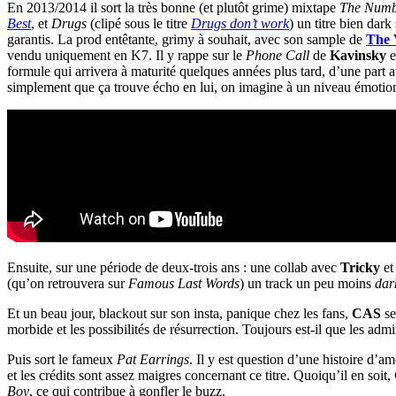
En 2013/2014 il sort la très bonne (et plutôt grime) mixtape
The Numb
Best
, et
Drugs
(clipé sous le titre
Drugs don’t work
) un titre bien dark
garantis. La prod entêtante, grimy à souhait, avec son sample de
The 
vendu uniquement en K7. Il y rappe sur le
Phone Call
de
Kavinsky
e
formule qui arrivera à maturité quelques années plus tard, d’une part
simplement que ça trouve écho en lui, on imagine à un niveau émotio
Ensuite, sur une période de deux-trois ans : une collab avec
Tricky
et
(qu’on retrouvera sur
Famous Last Words
) un track un peu moins
dar
Et un beau jour, blackout sur son insta, panique chez les fans,
CAS
se
morbide et les possibilités de résurrection. Toujours est-il que les a
Puis sort le fameux
Pat Earrings
. Il y est question d’une histoire d’
et les crédits sont assez maigres concernant ce titre. Quoiqu’il en soit,
Boy
, ce qui contribue à gonfler le buzz.