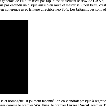
r générale de l’album n’est pas rap, c’est finalement le flow de
CAS
qui
vais pas entendu un disque aussi bien mixé et masterisé. C’est beau, c’es
t en cohérence avec la ligne directrice néo 80’s. Les britanniques sont 
îtrisé et homogène, si joliment façonné ; on en viendrait presque à regret
euvres comme le premier
Wu Tang
, le premier
Dizzee Rascal
, premier
T