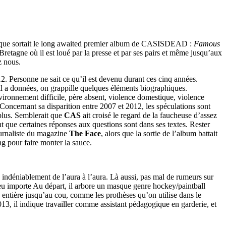
uisque sortait le long awaited premier album de CASISDEAD :
Famous
-Bretagne où il est loué par la presse et par ses pairs et même jusqu’aux
z nous.
2012. Personne ne sait ce qu’il est devenu durant ces cinq années.
’il a données, on grappille quelques éléments biographiques.
ironnement difficile, père absent, violence domestique, violence
Concernant sa disparition entre 2007 et 2012, les spéculations sont
 plus. Semblerait que
CAS
ait croisé le regard de la faucheuse d’assez
nt que certaines réponses aux questions sont dans ses textes. Rester
ournaliste du magazine
The Face
, alors que la sortie de l’album battait
ing pour faire monter la sauce.
e indéniablement de l’aura à l’aura. Là aussi, pas mal de rumeurs sur
eu importe Au départ, il arbore un masque genre hockey/paintball
 entière jusqu’au cou, comme les prothèses qu’on utilise dans le
13, il indique travailler comme assistant pédagogique en garderie, et