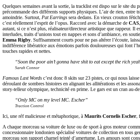
Quelques semaines avant la sortie, la tracklist est dispo sur le site du 
précommande des différents supports physiques. L’air de rien, entre trac
amoindrie. Surtout,
Pat Earrings
sera dedans. En vieux crouton fétichi
c’est réellement l’esprit de l’opus. Raccord avec la démarche de
CAS
autant, si ce n’est plus, réalisateur/directeur artistique que rappeur. Il
interludes, traits d’unions tout en nappes et sons d’ambiance, en sou
Emma Rigby
. Suffisamment courts pour ne pas altérer l’écoute, lais
indifférence libératrice aux émotions parfois douloureuses qui font l
touches rapides et nettes.
“Soon the poor ain’t gonna have shit to eat except the rich yea
Sarah Connor
Famous Last Words
c’est donc 8 skits sur 23 pistes, ce qui nous lais
déroulant de sombres histoires en alignant les allitérations et les asso
story-telleur olympique, technicité en prime. Le gars est un cran au-d
“Only MC on my level MC. Escher”
Traction Control
Ici, une réf malicieuse et métaphorique, à
Maurits Cornelis Escher
,
A chaque morceau sa voiture de luxe ou de sport à gros moteur comme
concessionnaire londonien spécialisé voitures de collection en tous ge
morceau son rapport charnel teinté d’amertume. Les amours sont const