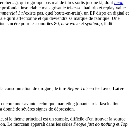
hercher…), qui regroupe pas mal de titres sortis jusque là, dont
Leon
e profonde, insondable mais grisante tristesse, bad trip et replay value
mmercial 1
n’existe pas, quel boute-en-train), un EP dispo en digital et
cale qu’il affectionne et qui deviendra sa marque de fabrique. Une
ion sincère pour les sonorités 80,
new wave
et
synthpop
, il dit
 la consommation de drogue ; le titre
Before This
en feat avec
Later
t encore une savante technique marketing jouant sur la fascination
éjà donné de sévères signes de dépression.
e, si le thème principal est un sample, difficile d’en trouver la source
ction. Le morceau apparaît dans les séries
People just do nothing
et
Top