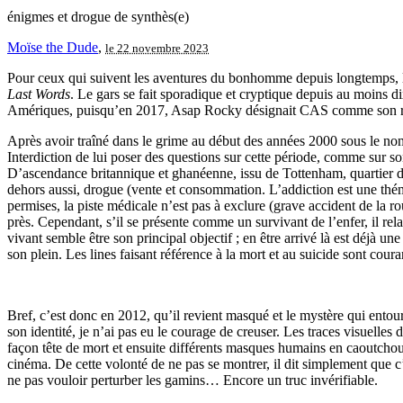
énigmes et drogue de synthès(e)
Moïse the Dude
,
le 22 novembre 2023
Pour ceux qui suivent les aventures du bonhomme depuis longtemps, l
Last Words
. Le gars se fait sporadique et cryptique depuis au moins di
Amériques, puisqu’en 2017, Asap Rocky désignait CAS comme son rapp
Après avoir traîné dans le grime au début des années 2000 sous le n
Interdiction de lui poser des questions sur cette période, comme sur s
D’ascendance britannique et ghanéenne, issu de Tottenham, quartier d
dehors aussi, drogue (vente et consommation. L’addiction est une théma
permises, la piste médicale n’est pas à exclure (grave accident de la r
près. Cependant, s’il se présente comme un survivant de l’enfer, il rel
vivant semble être son principal objectif ; en être arrivé là est déjà une 
son plein. Les lines faisant référence à la mort et au suicide sont cour
Bref, c’est donc en 2012, qu’il revient masqué et le mystère qui entour
son identité, je n’ai pas eu le courage de creuser. Les traces visuelles
façon tête de mort et ensuite différents masques humains en caoutchou
cinéma. De cette volonté de ne pas se montrer, il dit simplement que c
ne pas vouloir perturber les gamins… Encore un truc invérifiable.