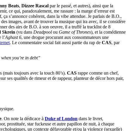
nny Beats
,
Dizzee Rascal
par le passé, et autres), ainsi que la
venir, ce qui, paradoxalement, me rassure : la marge d’erreur est
f, ça s’annonce cohérent, dans la vibe attendue. Je parlais de B.O.,
 des images, avant de trouver la musique qui ira avec, il se considère
nner des airs de B.O. à son oeuvre, il a truffé la tracklist de 8
 Skrein
(vu dans
Deadpool
ou
Game of Thrones
), et la comédienne
 l’
Aghast 6
, une drogue procurant aux consommateurs une
ternet
. Le commentaire social fait aussi partie du rap de
CAS
, par
e when you’re in debt”
s (mais toujours avec la touch 80’s).
CAS
rappe comme un chef,
er sur ses qualités de rimeur et de rappeur, planteur de décor hors pair,
hysique.
e
. On note la dédicace à
Duke of London
dans le livret,
, prostituée, star fuckeuse et autre papillon de nuit, à chaque
chologiques, un contexte défavorable et/ou la violence (sexuelle)