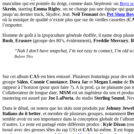
masculine qui est pointée du doigt, comme dans
Steptronic
ou
Boys wi
Skrein
, starring
Emma Rigby
, on ne change pas une équipe qui gag
jusqu’au dernier track,
Skydive
, feat.
Neil Tennant
des
Pet Shop Boy
où la musique de qualité n’existe plus que sur de vieilles cassettes (
C
l’emporter.
Homme de goût à la (pop)culture générale étoffée, il name drop plusie
Bush
,
Erasure
(groupe des 80’s, évidemment),
Freddie Mercury
,
B
“Nah I don’t have snapchat, I’m not easy to contact, I’m old sc
Before This
Sur cet album
CAS
est bien entouré. Plusieurs featurings pour des ref
groupe
Sälen
,
Connie Constance
,
Dora Jar
et
Megan Louise
de
De
rappeur à l’horizon (pour quoi faire ?). A la prod, ça ne plaisante pas 
Collaborateur de longue date,
MSM
est un ingénieur du son et produ
mastering est assuré par
Joe LaPorta
, du studio
Sterling Sound
, New
Dans le détail, on notera que les skits sont produits par
Johnny Jewel
Italians do it better
, et membre de plusieurs groupes, notamment
Des
semble avoir eu son importance dans la conception globale de l’album
d’autres. Le reste est partagé entre différents prodos :
Kyle Dixon
(enc
bossé avec des grosses têtes du rap US) et
CAS
lui-même. Il est frap