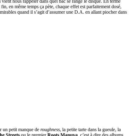
 vient nous rappeler dans quel bac se range le disque. En terme
t fin, en même temps ça pète, chaque effet est parfaitement dosé,
admirables quand il s’agit d’assumer une D.A. en allant piocher dans
ter un petit manque de
roughness
, la petite tarte dans la gueule, la
he Streets
ou le premier
Roots Manuva
, c’est à dire des albums