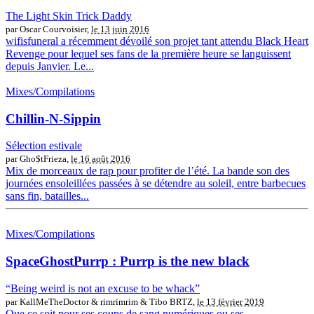
The Light Skin Trick Daddy
par Oscar Courvoisier,
le 13 juin 2016
wifisfuneral a récemment dévoilé son projet tant attendu Black Heart
Revenge pour lequel ses fans de la première heure se languissent
depuis Janvier. Le...
Mixes/Compilations
Chillin-N-Sippin
Sélection estivale
par Gho$tFrieza,
le 16 août 2016
Mix de morceaux de rap pour profiter de l’été. La bande son des
journées ensoleillées passées à se détendre au soleil, entre barbecues
sans fin, batailles...
Mixes/Compilations
SpaceGhostPurrp : Purrp is the new black
“Being weird is not an excuse to be whack”
par KallMeTheDoctor & rimrimrim & Tibo BRTZ,
le 13 février 2019
Que ce soit pour ses coups de sang numériques ou ses