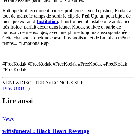
reconnaissable parmi des millions d’autres.
Rattrapé tout récemment par ses problèmes avec la justice, Kodak a
tout de même le temps de sortir le clip de
Fed Up
, un petit bijou de
musique extrait d’
Institution
. L’instrumental installe une ambiance
très froide, parfait décor dans lequel Kodak se livre et parle de
trahison, de mensonges, avec une plume toujours aussi spontanée.
Cette chanson a quelque chose d’hypnotisant et de brutal en même
temps... #EmotionalRap
#FreeKodak #FreeKodak #FreeKodak #FreeKodak #FreeKodak
#FreeKodak
VENEZ DISCUTER AVEC NOUS SUR
DISCORD
:-)
Lire aussi
News
wifisfuneral : Black Heart Revenge