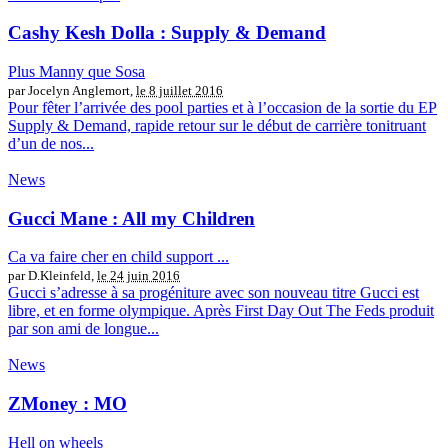
Cashy Kesh Dolla : Supply & Demand
Plus Manny que Sosa
par Jocelyn Anglemort,
le 8 juillet 2016
Pour fêter l’arrivée des pool parties et à l’occasion de la sortie du EP
Supply & Demand, rapide retour sur le début de carrière tonitruant
d’un de nos...
News
Gucci Mane : All my Children
Ca va faire cher en child support ...
par D.Kleinfeld,
le 24 juin 2016
Gucci s’adresse à sa progéniture avec son nouveau titre Gucci est
libre, et en forme olympique. Après First Day Out The Feds produit
par son ami de longue...
News
ZMoney : MO
Hell on wheels