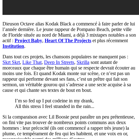
Dieuson Octave alias Kodak Black a commencé à faire parler de lui
l’année dernière. Le jeune rappeur de Pompano Beach, petite ville
de Floride située au nord de Miami, a déjà 3 mixtapes notables a son
actif :
Project Baby
,
Heart Of The Projects
et plus récemment
Institution
.
Dans tout ces projets, les chansons populaires ne manquent pas :
Skrt Skrt
,
Like That
,
Deep In Streets
,
Skrilla
sont autant de
morceaux que chaque être humain qui se respecte devrait écouter au
moins une fois. Et quand Kodak monte sur scène, ce n’est pas un
rappeur qui performe devant ses fans, c’est un prêtre qui fait son
sermon, un véritable gourou qui s’adresse a une secte acquise à sa
cause et qui chante ses textes de bout en bout.
I’m so fed up I put codeine in my drank,
All this stress I feel stranded in the rain...
Si la comparaison avec Lil Boosie peut paraître un peu prétentieuse,
on fini vite pas trouver de nombreux points communs aux deux
hommes : leur précocité (ils ont commencé a rapper très jeune) la
plume, ce tempérament de feu qui les habitent, et une voix en or,