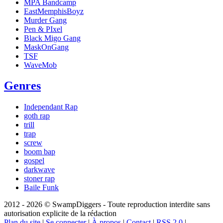
MPA Bandcamp
EastMemphisBoyz
Murder Gang
Pen & PIxel
Black Migo Gang
MaskOnGang
TSF
WaveMob
Genres
Independant Rap
goth rap
trill
trap
screw
boom bap
gospel
darkwave
stoner rap
Baile Funk
2012 - 2026 © SwampDiggers - Toute reproduction interdite sans
autorisation explicite de la rédaction
Plan du site
|
Se connecter
|
À propos
|
Contact
|
RSS 2.0
|