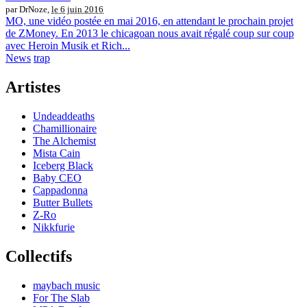
par DrNoze,
le 6 juin 2016
MO, une vidéo postée en mai 2016, en attendant le prochain projet
de ZMoney. En 2013 le chicagoan nous avait régalé coup sur coup
avec Heroin Musik et Rich...
News
trap
Artistes
Undeaddeaths
Chamillionaire
The Alchemist
Mista Cain
Iceberg Black
Baby CEO
Cappadonna
Butter Bullets
Z-Ro
Nikkfurie
Collectifs
maybach music
For The Slab