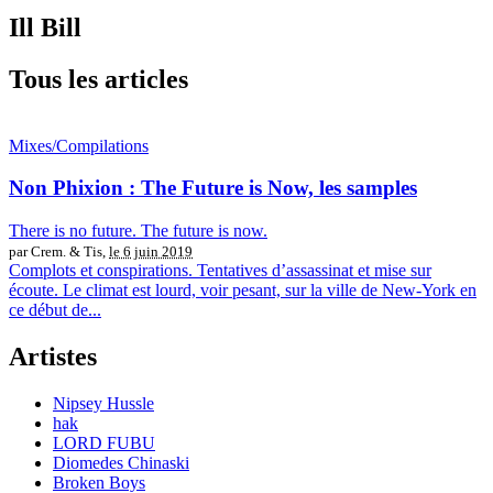
Ill Bill
Tous les articles
Mixes/Compilations
Non Phixion : The Future is Now, les samples
There is no future. The future is now.
par Crem. & Tis,
le 6 juin 2019
Complots et conspirations. Tentatives d’assassinat et mise sur
écoute. Le climat est lourd, voir pesant, sur la ville de New-York en
ce début de...
Artistes
Nipsey Hussle
hak
LORD FUBU
Diomedes Chinaski
Broken Boys