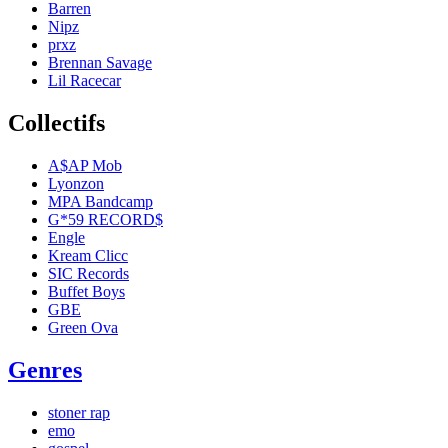
Barren
Nipz
prxz
Brennan Savage
Lil Racecar
Collectifs
A$AP Mob
Lyonzon
MPA Bandcamp
G*59 RECORD$
Engle
Kream Clicc
SIC Records
Buffet Boys
GBE
Green Ova
Genres
stoner rap
emo