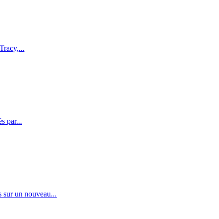
Tracy,...
s par...
s sur un nouveau...