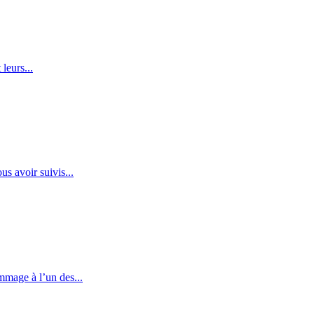
leurs...
s avoir suivis...
mmage à l’un des...