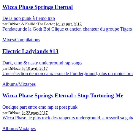
Wicca Phase Springs Eternal
De la pop punk à l’emo trap
par DrNoze & KallMeTheDoctor,
le 1er juin 2017
Fondateur de la Goth Boi Clique et ancien chanteur du groupe Tigers J
Mixes/Compilations
Electric Ladylands #13
Dark, emo & nasty underground rap songs
par DrNoze,
le 19 avril 2017
Une sélection de morceaux issus de l’underground, plus ou moins bruts 
Albums/Mixtapes
Wicca Phase Springs Eternal : Stop Torturing Me
Quelque part entre emo rap et post punk
par DrNoze,
le 22 mars 2017
Wicca Phase, le plus rock des rappeurs underground, a ressorti sa gabar
Albums/Mixtapes