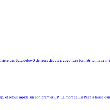
rrière des $uicideboy$ de leurs débuts à 2020. Les formats longs ce n’es
, et retour rapide sur son premier EP. La mort de Lil Peep a laissé dans