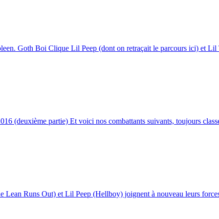
een. Goth Boi Clique Lil Peep (dont on retraçait le parcours ici) et Lil 
016 (deuxième partie) Et voici nos combattants suivants, toujours classé
The Lean Runs Out) et Lil Peep (Hellboy) joignent à nouveau leurs force