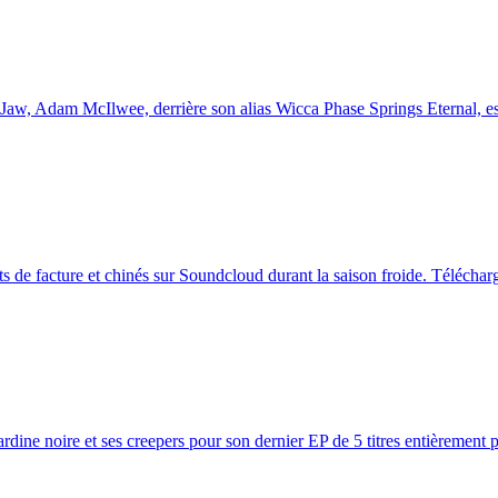
aw, Adam McIlwee, derrière son alias Wicca Phase Springs Eternal, est 
de facture et chinés sur Soundcloud durant la saison froide. Télécharge
dine noire et ses creepers pour son dernier EP de 5 titres entièrement pr