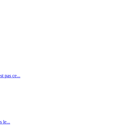
t pas ce...
 le...