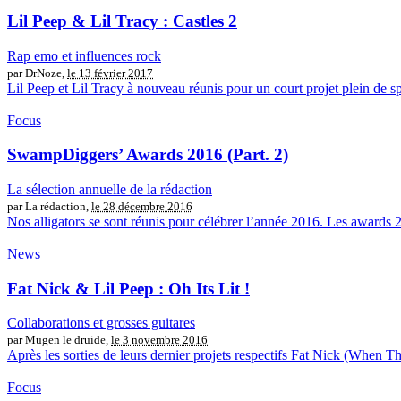
Lil Peep & Lil Tracy : Castles 2
Rap emo et influences rock
par DrNoze,
le 13 février 2017
Lil Peep et Lil Tracy à nouveau réunis pour un court projet plein de spl
Focus
SwampDiggers’ Awards 2016 (Part. 2)
La sélection annuelle de la rédaction
par La rédaction,
le 28 décembre 2016
Nos alligators se sont réunis pour célébrer l’année 2016. Les awards 2
News
Fat Nick & Lil Peep : Oh Its Lit !
Collaborations et grosses guitares
par Mugen le druide,
le 3 novembre 2016
Après les sorties de leurs dernier projets respectifs Fat Nick (When 
Focus