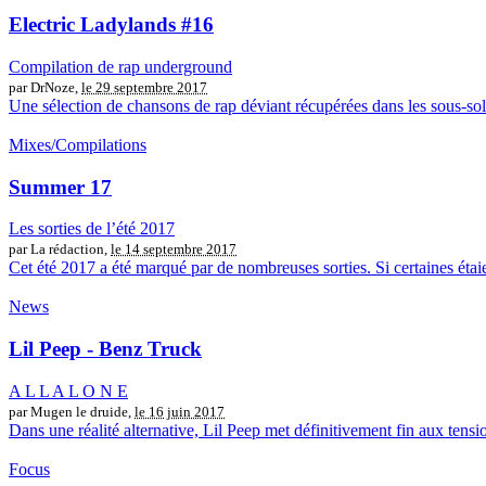
Electric Ladylands #16
Compilation de rap underground
par DrNoze,
le 29 septembre 2017
Une sélection de chansons de rap déviant récupérées dans les sous-s
Mixes/Compilations
Summer 17
Les sorties de l’été 2017
par La rédaction,
le 14 septembre 2017
Cet été 2017 a été marqué par de nombreuses sorties. Si certaines étaie
News
Lil Peep - Benz Truck
A L L A L O N E
par Mugen le druide,
le 16 juin 2017
Dans une réalité alternative, Lil Peep met définitivement fin aux tension
Focus