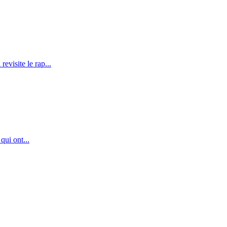
evisite le rap...
qui ont...