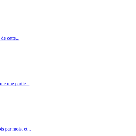
de cette...
te une partie...
s par mois, et...