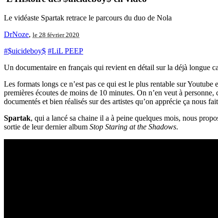
Le vidéaste Spartak retrace le parcours du duo de Nola
DrNoze
,
le 28 février 2020
#$uicideboy$
#LiL PEEP
Un documentaire en français qui revient en détail sur la déjà longue c
Les formats longs ce n’est pas ce qui est le plus rentable sur Youtube et
premières écoutes de moins de 10 minutes. On n’en veut à personne, c’e
documentés et bien réalisés sur des artistes qu’on apprécie ça nous fait 
Spartak
, qui a lancé sa chaine il a à peine quelques mois, nous propo
sortie de leur dernier album
Stop Staring at the Shadows
.