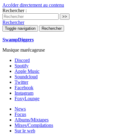
Accéder directement au contenu
Rechercher :
Rechercher
Toggle navigation
Rechercher
SwampDiggers
Musique marécageuse
Discord
Spotify
Apple Music
Soundcloud
Twitter
Facebook
Instagram
FoxyLounge
News
Focus
Albums/Mixtapes
Mixes/Compilations
Sur le web