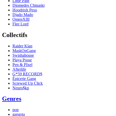
Little Pain
Diomedes Chinaski
Hoodrixh Peso
Djado Mado
OmenXIII
Flee Lord
Collectifs
Raider Klan
MaskOnGang
Swishahouse
Playa Posse
Pen & PIxel
Afterlife
G*59 RECORD$
Épicerie Gang
Screwed Up Click
Neuro$kp
Genres
pop
gangsta