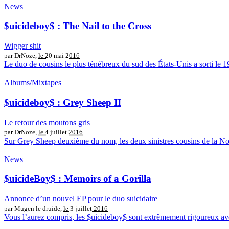
News
$uicideboy$ : The Nail to the Cross
Wigger shit
par DrNoze,
le 20 mai 2016
Le duo de cousins le plus ténébreux du sud des États-Unis a sorti le 19 
Albums/Mixtapes
$uicideboy$ : Grey Sheep II
Le retour des moutons gris
par DrNoze,
le 4 juillet 2016
Sur Grey Sheep deuxième du nom, les deux sinistres cousins de la Nouve
News
$uicideBoy$ : Memoirs of a Gorilla
Annonce d’un nouvel EP pour le duo suicidaire
par Mugen le druide,
le 3 juillet 2016
Vous l’aurez compris, les $uicideboy$ sont extrêmement rigoureux avec 