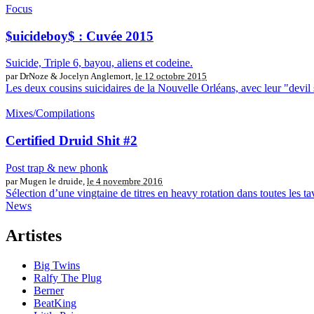
Focus
$uicideboy$ : Cuvée 2015
Suicide, Triple 6, bayou, aliens et codeine.
par DrNoze & Jocelyn Anglemort,
le 12 octobre 2015
Les deux cousins suicidaires de la Nouvelle Orléans, avec leur "devil s
Mixes/Compilations
Certified Druid Shit #2
Post trap & new phonk
par Mugen le druide,
le 4 novembre 2016
Sélection d’une vingtaine de titres en heavy rotation dans toutes les 
News
Artistes
Big Twins
Ralfy The Plug
Berner
BeatKing