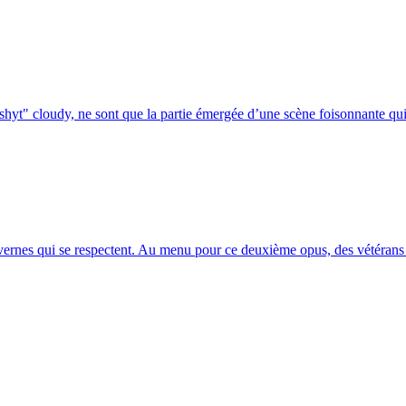
hyt" cloudy, ne sont que la partie émergée d’une scène foisonnante qui r
tavernes qui se respectent. Au menu pour ce deuxième opus, des vétérans 