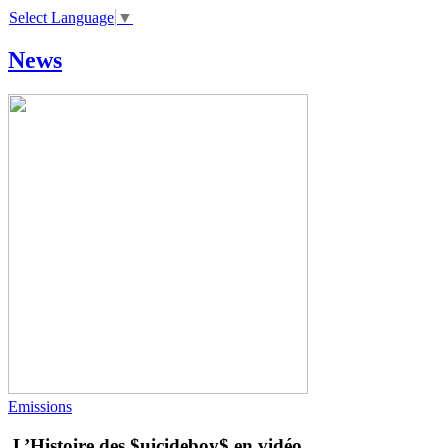
Select Language
▼
News
Emissions
L’Histoire des $uicideboy$ en vidéo