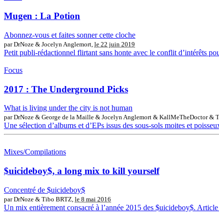
Mugen : La Potion
Abonnez-vous et faites sonner cette cloche
par DrNoze & Jocelyn Anglemort,
le 22 juin 2019
Petit publi-rédactionnel flirtant sans honte avec le conflit d’intérêts p
Focus
2017 : The Underground Picks
What is living under the city is not human
par DrNoze & George de la Maille & Jocelyn Anglemort & KallMeTheDoctor & T
Une sélection d’albums et d’EPs issus des sous-sols moites et poisseux
Mixes/Compilations
$uicideboy$, a long mix to kill yourself
Concentré de $uicideboy$
par DrNoze & Tibo BRTZ,
le 8 mai 2016
Un mix entièrement consacré à l’année 2015 des $uicideboy$. Article