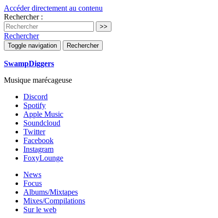
Accéder directement au contenu
Rechercher :
Rechercher
Toggle navigation
Rechercher
SwampDiggers
Musique marécageuse
Discord
Spotify
Apple Music
Soundcloud
Twitter
Facebook
Instagram
FoxyLounge
News
Focus
Albums/Mixtapes
Mixes/Compilations
Sur le web