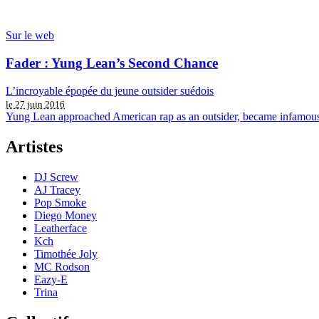
Sur le web
Fader : Yung Lean’s Second Chance
L’incroyable épopée du jeune outsider suédois
le 27 juin 2016
Yung Lean approached American rap as an outsider, became infamous, a
Artistes
DJ Screw
AJ Tracey
Pop Smoke
Diego Money
Leatherface
Kch
Timothée Joly
MC Rodson
Eazy-E
Trina