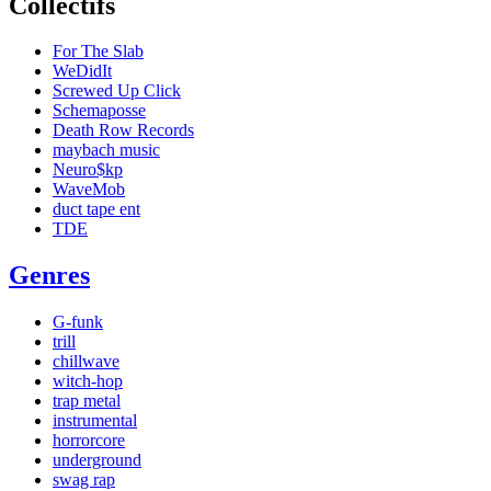
Collectifs
For The Slab
WeDidIt
Screwed Up Click
Schemaposse
Death Row Records
maybach music
Neuro$kp
WaveMob
duct tape ent
TDE
Genres
G-funk
trill
chillwave
witch-hop
trap metal
instrumental
horrorcore
underground
swag rap