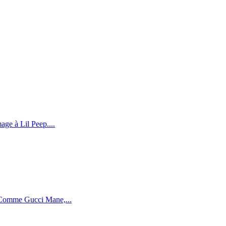
age à Lil Peep....
. Comme Gucci Mane,...