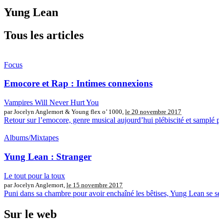
Yung Lean
Tous les articles
Focus
Emocore et Rap : Intimes connexions
Vampires Will Never Hurt You
par Jocelyn Anglemort & Young flex o’ 1000,
le 20 novembre 2017
Retour sur l’emocore, genre musical aujourd’hui plébiscité et samplé 
Albums/Mixtapes
Yung Lean : Stranger
Le tout pour la toux
par Jocelyn Anglemort,
le 15 novembre 2017
Puni dans sa chambre pour avoir enchaîné les bêtises, Yung Lean se
Sur le web