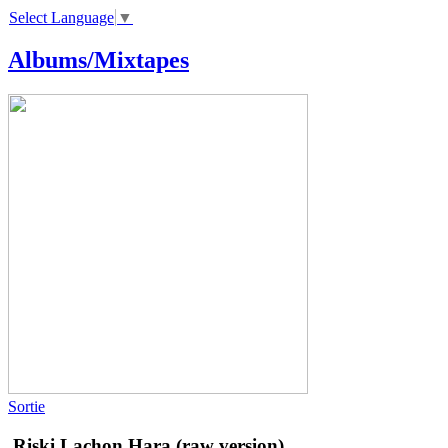
Select Language
▼
Albums/Mixtapes
Sortie
Riski
Lachon Hara (raw version)