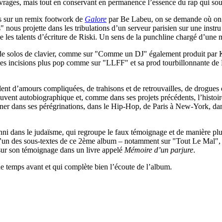
rages, mais tout en conservant en permanence l’essence du rap qui souti
s sur un remix footwork de
Galore
par Be Labeu, on se demande où on 
 nous projette dans les tribulations d’un serveur parisien sur une instr
e les talents d’écriture de Riski. Un sens de la punchline chargé d’une 
e de solos de clavier, comme sur "Comme un DJ" également produit par K
es incisions plus pop comme sur "LLFF" et sa prod tourbillonnante de Fr
nt d’amours compliquées, de trahisons et de retrouvailles, de drogues 
souvent autobiographique et, comme dans ses projets précédents, l’histoi
iner dans ses pérégrinations, dans le Hip-Hop, de Paris à New-York, da
ni dans le judaïsme, qui regroupe le faux témoignage et de manière plus
l’un des sous-textes de ce 2ème album – notamment sur "Tout Le Mal", "O
sur son témoignage dans un livre appelé
Mémoire d’un parjure
.
e temps avant et qui complète bien l’écoute de l’album.