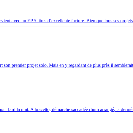
nt avec un EP 5 titres d’excellente facture. Bien que tous ses projets 
on premier projet solo. Mais en y regardant de plus près il semblerait 
 moi. Tard la nuit. A bracetto, démarche saccadée rhum arrangé, la derniè