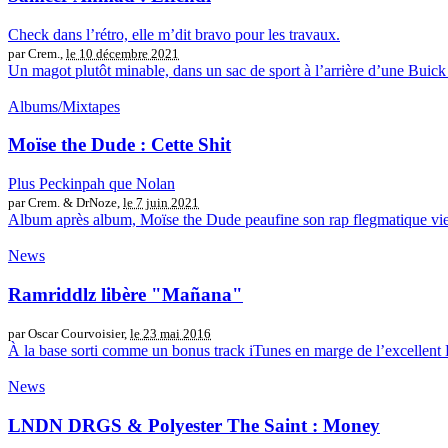
Check dans l’rétro, elle m’dit bravo pour les travaux.
par Crem.,
le 10 décembre 2021
Un magot plutôt minable, dans un sac de sport à l’arrière d’une Buick Riv
Albums/Mixtapes
Moïse the Dude : Cette Shit
Plus Peckinpah que Nolan
par Crem. & DrNoze,
le 7 juin 2021
Album après album, Moïse the Dude peaufine son rap flegmatique vieilli
News
Ramriddlz libère "Mañana"
par Oscar Courvoisier,
le 23 mai 2016
À la base sorti comme un bonus track iTunes en marge de l’excellent
News
LNDN DRGS & Polyester The Saint : Money