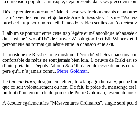
la dimension pop de sa musique, déjà présente dans ses précédents ouv
Dès le premier morceau, où Metek pose ses fredonnements enamouré
"Jam" avec le chanteur et guitariste Ameth Sissokho. Ensuite "Waiters"
proche du rap pour un recueil d’anecdotes bien senties où l’on retrouv
L’album se poursuit entre cette trap légère et mélancolique rehaussé
du "Just the Two of Us" de Grover Washington Jr et Bill Withers, et d
personnelle au format qui hésite entre la chanson et le skit.
La musique de Riski est une musique d’écorché vif. Ses chansons parle
confortable du métis ne sont jamais bien loin. L’oeuvre de Riski est 
d’interprétation. Depuis l’album
Riski
il n’a eu de cesse de nous entra
père qu’il n’a jamais connu,
Pierre Goldman
.
Le
Lachon Hara
, désigne en hébreu, le « langage du mal », péché hon
que ce soit volontairement ou non. De fait, le poids du mensonge est 
portrait d’un témoin clé du procès de Pierre Goldman, revenu depuis 
À écouter également les "Mésaventures Ordinaires", single sorti peu d