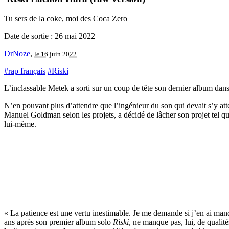
Tu sers de la coke, moi des Coca Zero
Date de sortie : 26 mai 2022
DrNoze
,
le 16 juin 2022
#rap français
#Riski
L’inclassable Metek a sorti sur un coup de tête son dernier album da
N’en pouvant plus d’attendre que l’ingénieur du son qui devait s’y atte
Manuel Goldman selon les projets, a décidé de lâcher son projet tel q
lui-même.
« La patience est une vertu inestimable. Je me demande si j’en ai manq
ans après son premier album solo
Riski
, ne manque pas, lui, de qualit