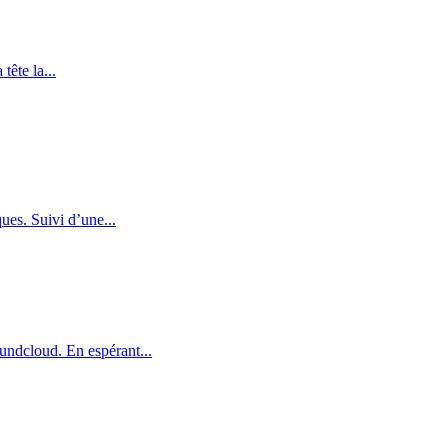
tête la...
ues. Suivi d’une...
undcloud. En espérant...