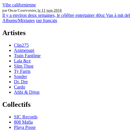
Vibe californienne
par Oscar Courvoisier,
le 11 juin 2016
Il y a environ deux semaines, le célèbre entertainer 40oz Van à mit de
Albums/Mixtapes
rap français
Artistes
Clip275
Animepapi
Train Fantôme
Lala &ce
Slim Thug
Ty Farris
Sonder
Dr. Dre
Cardo
Ahbi & Dijon
Collectifs
SIC Records
808 Mafia
Playa Posse