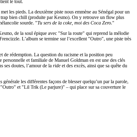
ent le tout.
met les pieds. La deuxième piste nous emmène au Sénégal pour un
u trap bien chill (produite par Kesmo). On y retrouve un flow plus
mélancolie sourde. "
Tu sers de la coke, moi des Coca Zero.
"
esmo, de la soul épique avec "Sur la route" qui reprend la mélodie
encizzle. L’album se termine sur l’excellent "Outro", une piste très
et de rédemption. La question du racisme et la position peu
re personnelle et familiale de Manuel Goldman en est une des clés
ns ses doutes, l’amour de la
ride
et des excès, ainsi que sa quête du
 générale les différentes façons de blesser quelqu’un par la parole,
utro" et "Lil Trik (Le parjure)" – qui place sur sa couverture le