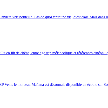
iera vert bouteille. Pas de quoi tenir une vie, c’est clair. Mais dans la 
t en fût de chêne, entre ego trip mélancolique et références cinéphiliq
 EP Venis le morceau Mañana est désormais disponible en écoute sur So