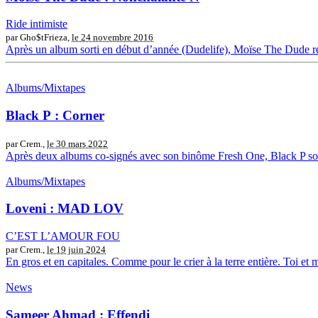
Ride intimiste
par Gho$tFrieza,
le 24 novembre 2016
Après un album sorti en début d’année (Dudelife), Moïse The Dude revie
Albums/Mixtapes
Black P : Corner
par Crem.,
le 30 mars 2022
Après deux albums co-signés avec son binôme Fresh One, Black P sort s
Albums/Mixtapes
Loveni : MAD LOV
C’EST L’AMOUR FOU
par Crem.,
le 19 juin 2024
En gros et en capitales. Comme pour le crier à la terre entière. Toi et
News
Sameer Ahmad : Effendi