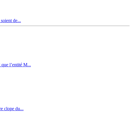
soient de...
que l’entité M...
re clope du...