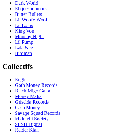
Dark World
Ehquestionmark
Butter Bullets
Lil Woofy Woof
Lil Lotus
King Von
Monday Night
Lil Pump
Lala &ce
Birdman
Collectifs
Engle
Goth Money Records
Black Migo Gang
Money Mafia
Griselda Records
Cash Money
Savage Squad Records
Midnight Society
SESH Digital
Raider Klan