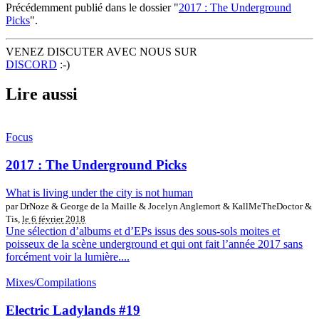
Précédemment publié dans le dossier "
2017 : The Underground
Picks
".
VENEZ DISCUTER AVEC NOUS SUR
DISCORD
:-)
Lire aussi
Focus
2017 : The Underground Picks
What is living under the city is not human
par DrNoze & George de la Maille & Jocelyn Anglemort & KallMeTheDoctor &
Tis,
le 6 février 2018
Une sélection d’albums et d’EPs issus des sous-sols moites et
poisseux de la scène underground et qui ont fait l’année 2017 sans
forcément voir la lumière....
Mixes/Compilations
Electric Ladylands #19