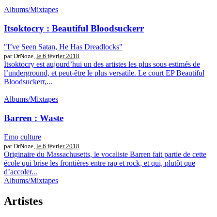
Albums/Mixtapes
Itsoktocry : Beautiful Bloodsuckerr
"I’ve Seen Satan, He Has Dreadlocks"
par DrNoze,
le 6 février 2018
Itsoktocry est aujourd’hui un des artistes les plus sous estimés de
l’underground, et peut-être le plus versatile. Le court EP Beautiful
Bloodsuckerr,...
Albums/Mixtapes
Barren : Waste
Emo culture
par DrNoze,
le 6 février 2018
Originaire du Massachusetts, le vocaliste Barren fait partie de cette
école qui brise les frontières entre rap et rock, et qui, plutôt que
d’accoler...
Albums/Mixtapes
Artistes