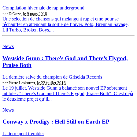
Compilation hivernale de rap underground
par DrNoze,
le 9 mars 2018
Une sélection de chansons qui mélangent rap et emo pour se
réchauffer en attendant la sortie de l’hiver. Polo, Brennan Savage,
Lil Turbo, Broken Boys,...
News
Westside Gunn : There’s God and There’s Flygod,
Praise Both
La dernière salve du champion de Griselda Records
par Pierre Leskurrrrt,
le 22 juillet 2016
Le 19 juillet, Westside Gunn a balancé son nouvel EP sobrement
intitulé : "There’s God and There’s Flygod, Praise Both". C’est déjà
le deuxième projet qu’il...
News
Conway x Prodigy : Hell Still on Earth EP
La terre peut trembler