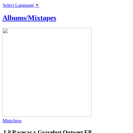
Select Language
▼
Albums/Mixtapes
Minichros
Lil Racecar x Gravelust
Outwest EP