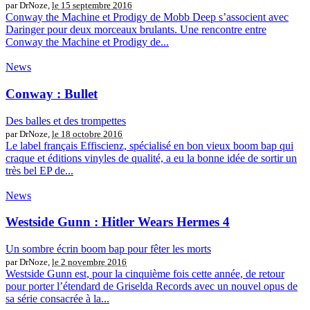
par DrNoze,
le 15 septembre 2016
Conway the Machine et Prodigy de Mobb Deep s’associent avec
Daringer pour deux morceaux brulants. Une rencontre entre
Conway the Machine et Prodigy de...
News
Conway : Bullet
Des balles et des trompettes
par DrNoze,
le 18 octobre 2016
Le label français Effiscienz, spécialisé en bon vieux boom bap qui
craque et éditions vinyles de qualité, a eu la bonne idée de sortir un
très bel EP de...
News
Westside Gunn : Hitler Wears Hermes 4
Un sombre écrin boom bap pour fêter les morts
par DrNoze,
le 2 novembre 2016
Westside Gunn est, pour la cinquième fois cette année, de retour
pour porter l’étendard de Griselda Records avec un nouvel opus de
sa série consacrée à la...