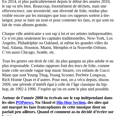
En 2014, et plus particulièrement depuis le début des années 2010,
le rap va très bien. Beaucoup, énormément de déchets, mais une
effervescence, une inventivité, une diversité de folie, rendue plus
visible encore par les mixtapes que tous ces rappeurs sortent à tire-
larigot, pour se faire un nom et pour contenter les fans, et qui sont en
fait de vrais albums gratuits.
Chaque ville américaine a son rap à lui et ses artistes indispensables.
Ce n’est plus seulement les capitales traditionnelles, New-York, Los
Angeles, Philadelphie ou Oakland, ni même les grandes villes du
Sud, Atlanta, Houston, Miami, Memphis et la Nouvelle-Orléans.
C’est aussi Chicago, Seattle, etc.
Tous les genres ont droit de cité, du plus gangsta au plus adulte et au
plus responsable. Certains rappeurs font des trucs de folie, comme
toute cette seconde vague trap music bizarre, ces enfants de Gucci
Mane que sont Young Thug, Young Scooter, PeeWee Longway,
Rich Homie Quan et d’autres. Pour moi, on a vécu depuis, disons
2009, une période d’intérêt égal à celle de l’âge classique du hip-
hop, de 1992 à 1996. J’espère qu’on en sorte le plus tard possible.
Autour de l’année 2000 tu écrivais sur le rap indépendant dans
les sites
POPnews
, Nu Skool et
Hip-Hop Section
, des sites qui
ont marqué les fans francophones de cette musique dont on
parlait peu ailleurs. Quand et comment as-tu décidé d’écrire sur