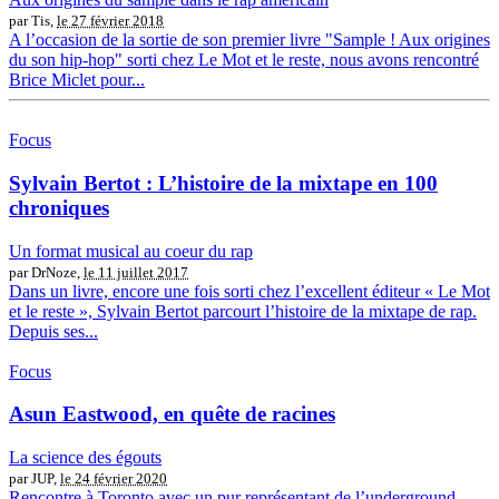
par Tis,
le 27 février 2018
A l’occasion de la sortie de son premier livre "Sample ! Aux origines
du son hip-hop" sorti chez Le Mot et le reste, nous avons rencontré
Brice Miclet pour...
Focus
Sylvain Bertot : L’histoire de la mixtape en 100
chroniques
Un format musical au coeur du rap
par DrNoze,
le 11 juillet 2017
Dans un livre, encore une fois sorti chez l’excellent éditeur « Le Mot
et le reste », Sylvain Bertot parcourt l’histoire de la mixtape de rap.
Depuis ses...
Focus
Asun Eastwood, en quête de racines
La science des égouts
par JUP,
le 24 février 2020
Rencontre à Toronto avec un pur représentant de l’underground