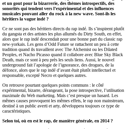
et un gout pour la bizarrerie, des thèmes introspectifs, des
sonorités qui tendent vers l’expérimental et des influences
musicales pouvant aller du rock à la new wave. Sont-ils les
héritiers la vague indé ?
Ce ne sont pas des héritiers directs du rap indé. Ils s’inspirent plutôt
du gangsta et des artistes les plus allumés du Dirty South, en effet,
alors que le rap indé descendait pour une bonne part du classic rap
new-yorkais. Les gens d’Odd Future se rattachent un peu à cette
tradition quand ils travaillent avec The Alchemist ou les Dilated
Peoples, et Nacho Picasso quand il collabore avec Blue Sky Black
Death, mais ce sont à peu près les seuls liens. Aussi, le nouvel
underground fait l’apologie de l’ignorance, des drogues, de la
défonce, alors que le rap indé d’avant était plutôt intellectuel et
responsable, excepté Necro et quelques autres.
On retrouve pourtant quelques points communs : le côté
expérimental, bizarre, dérangeant, la pose introspective, l’utilisation
maximale du Web marketing. Mais c’est presque un hasard. Les
mêmes causes provoquent les mêmes effets, le rap non mainstream,
destiné à un public averti et arty, développera toujours ce type de
caractéristiques.
Selon toi, où en est le rap, de manière générale, en 2014 ?