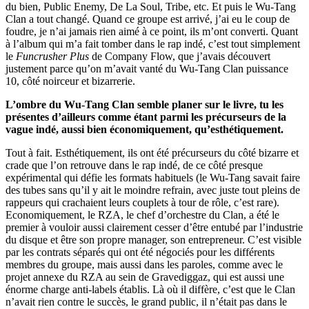
du bien, Public Enemy, De La Soul, Tribe, etc. Et puis le Wu-Tang
Clan a tout changé. Quand ce groupe est arrivé, j’ai eu le coup de
foudre, je n’ai jamais rien aimé à ce point, ils m’ont converti. Quant
à l’album qui m’a fait tomber dans le rap indé, c’est tout simplement
le
Funcrusher Plus
de Company Flow, que j’avais découvert
justement parce qu’on m’avait vanté du Wu-Tang Clan puissance
10, côté noirceur et bizarrerie.
L’ombre du Wu-Tang Clan semble planer sur le livre, tu les
présentes d’ailleurs comme étant parmi les précurseurs de la
vague indé, aussi bien économiquement, qu’esthétiquement.
Tout à fait. Esthétiquement, ils ont été précurseurs du côté bizarre et
crade que l’on retrouve dans le rap indé, de ce côté presque
expérimental qui défie les formats habituels (le Wu-Tang savait faire
des tubes sans qu’il y ait le moindre refrain, avec juste tout pleins de
rappeurs qui crachaient leurs couplets à tour de rôle, c’est rare).
Economiquement, le RZA, le chef d’orchestre du Clan, a été le
premier à vouloir aussi clairement cesser d’être entubé par l’industrie
du disque et être son propre manager, son entrepreneur. C’est visible
par les contrats séparés qui ont été négociés pour les différents
membres du groupe, mais aussi dans les paroles, comme avec le
projet annexe du RZA au sein de Gravediggaz, qui est aussi une
énorme charge anti-labels établis. Là où il diffère, c’est que le Clan
n’avait rien contre le succès, le grand public, il n’était pas dans le