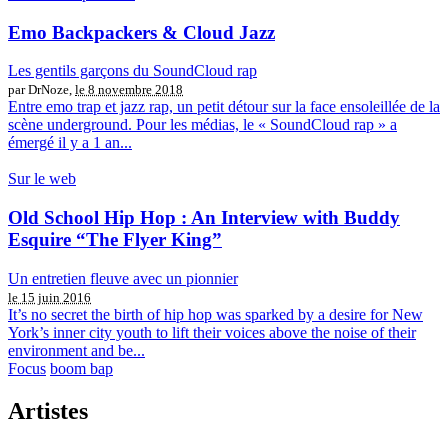
Emo Backpackers & Cloud Jazz
Les gentils garçons du SoundCloud rap
par DrNoze,
le 8 novembre 2018
Entre emo trap et jazz rap, un petit détour sur la face ensoleillée de la
scène underground. Pour les médias, le « SoundCloud rap » a
émergé il y a 1 an...
Sur le web
Old School Hip Hop : An Interview with Buddy
Esquire “The Flyer King”
Un entretien fleuve avec un pionnier
le 15 juin 2016
It’s no secret the birth of hip hop was sparked by a desire for New
York’s inner city youth to lift their voices above the noise of their
environment and be...
Focus
boom bap
Artistes