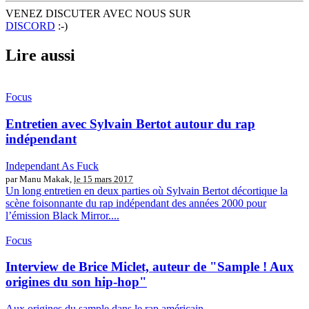
VENEZ DISCUTER AVEC NOUS SUR
DISCORD
:-)
Lire aussi
Focus
Entretien avec Sylvain Bertot autour du rap
indépendant
Independant As Fuck
par Manu Makak,
le 15 mars 2017
Un long entretien en deux parties où Sylvain Bertot décortique la
scène foisonnante du rap indépendant des années 2000 pour
l’émission Black Mirror....
Focus
Interview de Brice Miclet, auteur de "Sample ! Aux
origines du son hip-hop"
Aux origines du sample dans le rap américain