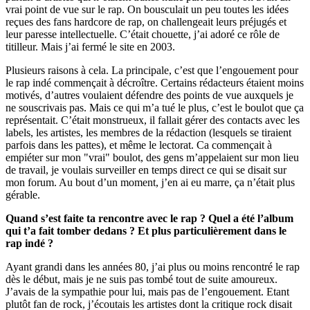
vrai point de vue sur le rap. On bousculait un peu toutes les idées
reçues des fans hardcore de rap, on challengeait leurs préjugés et
leur paresse intellectuelle. C’était chouette, j’ai adoré ce rôle de
titilleur. Mais j’ai fermé le site en 2003.
Plusieurs raisons à cela. La principale, c’est que l’engouement pour
le rap indé commençait à décroître. Certains rédacteurs étaient moins
motivés, d’autres voulaient défendre des points de vue auxquels je
ne souscrivais pas. Mais ce qui m’a tué le plus, c’est le boulot que ça
représentait. C’était monstrueux, il fallait gérer des contacts avec les
labels, les artistes, les membres de la rédaction (lesquels se tiraient
parfois dans les pattes), et même le lectorat. Ca commençait à
empiéter sur mon "vrai" boulot, des gens m’appelaient sur mon lieu
de travail, je voulais surveiller en temps direct ce qui se disait sur
mon forum. Au bout d’un moment, j’en ai eu marre, ça n’était plus
gérable.
Quand s’est faite ta rencontre avec le rap ? Quel a été l’album
qui t’a fait tomber dedans ? Et plus particulièrement dans le
rap indé ?
Ayant grandi dans les années 80, j’ai plus ou moins rencontré le rap
dès le début, mais je ne suis pas tombé tout de suite amoureux.
J’avais de la sympathie pour lui, mais pas de l’engouement. Etant
plutôt fan de rock, j’écoutais les artistes dont la critique rock disait