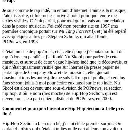
le rap.
Je suis comme le rap indé, un enfant d’Internet. J’aimais la musique,
j’aimais écrire, et Internet est arrivé à point pour que rendre mes
textes visibles. C’était parfait, pour moi qui n’avais aucune relation
dans la presse musicale. J’ai créé mon premier site en 1997 (ma
première chronique portait sur
Wu-Tang Forever
!), et j’ai été repéré
avec quelques autres par Stephen Schotte, qui allait fonder
POPnews, en 1998.
C’était un site de pop / rock, et à cette époque j’écoutais surtout du
rap. Alors, en parallèle, j’ai fondé Nu Skool pour parler de cette
musique, et surtout de cette vague hip-hop indé que je découvrais, et
qui n’était quasiment visible que sur Internet (la presse papier ne
parlait que de Company Flow et de Jurassic 5, elle ignorait
quasiment tous les autres). Je me suis fait un petit public, et certains
fans se sont joints à moi pour écrire eux aussi sur le rap indé. Nu
Skool est alors devenu une sous-division de POPnews, sa section
hip-hop, d’où le nom (très moche) de Hip-Hop Section, qui est
devenu un site à part entière, distinct de POPnews, en 2000.
Comment et pourquoi l’aventure Hip-Hop Section a-t-elle pris
fin ?
Hip-Hop Section a bien marché, j’en ai été le premier surpris. On
parlait d’artistes qui n’étaient traités nulle part ailleurs, on avait un