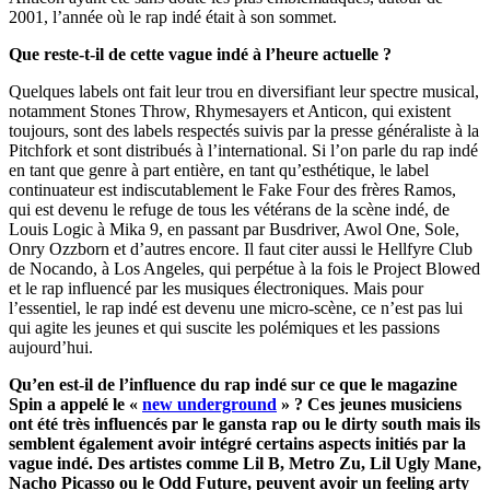
2001, l’année où le rap indé était à son sommet.
Que reste-t-il de cette vague indé à l’heure actuelle ?
Quelques labels ont fait leur trou en diversifiant leur spectre musical,
notamment Stones Throw, Rhymesayers et Anticon, qui existent
toujours, sont des labels respectés suivis par la presse généraliste à la
Pitchfork et sont distribués à l’international. Si l’on parle du rap indé
en tant que genre à part entière, en tant qu’esthétique, le label
continuateur est indiscutablement le Fake Four des frères Ramos,
qui est devenu le refuge de tous les vétérans de la scène indé, de
Louis Logic à Mika 9, en passant par Busdriver, Awol One, Sole,
Onry Ozzborn et d’autres encore. Il faut citer aussi le Hellfyre Club
de Nocando, à Los Angeles, qui perpétue à la fois le Project Blowed
et le rap influencé par les musiques électroniques. Mais pour
l’essentiel, le rap indé est devenu une micro-scène, ce n’est pas lui
qui agite les jeunes et qui suscite les polémiques et les passions
aujourd’hui.
Qu’en est-il de l’influence du rap indé sur ce que le magazine
Spin a appelé le «
new underground
» ? Ces jeunes musiciens
ont été très influencés par le gansta rap ou le dirty south mais ils
semblent également avoir intégré certains aspects initiés par la
vague indé. Des artistes comme Lil B, Metro Zu, Lil Ugly Mane,
Nacho Picasso ou le Odd Future, peuvent avoir un feeling arty