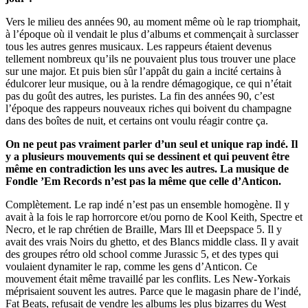
Vers le milieu des années 90, au moment même où le rap triomphait,
à l’époque où il vendait le plus d’albums et commençait à surclasser
tous les autres genres musicaux. Les rappeurs étaient devenus
tellement nombreux qu’ils ne pouvaient plus tous trouver une place
sur une major. Et puis bien sûr l’appât du gain a incité certains à
édulcorer leur musique, ou à la rendre démagogique, ce qui n’était
pas du goût des autres, les puristes. La fin des années 90, c’est
l’époque des rappeurs nouveaux riches qui boivent du champagne
dans des boîtes de nuit, et certains ont voulu réagir contre ça.
On ne peut pas vraiment parler d’un seul et unique rap indé. Il
y a plusieurs mouvements qui se dessinent et qui peuvent être
même en contradiction les uns avec les autres. La musique de
Fondle ’Em Records n’est pas la même que celle d’Anticon.
Complètement. Le rap indé n’est pas un ensemble homogène. Il y
avait à la fois le rap horrorcore et/ou porno de Kool Keith, Spectre et
Necro, et le rap chrétien de Braille, Mars Ill et Deepspace 5. Il y
avait des vrais Noirs du ghetto, et des Blancs middle class. Il y avait
des groupes rétro old school comme Jurassic 5, et des types qui
voulaient dynamiter le rap, comme les gens d’Anticon. Ce
mouvement était même travaillé par les conflits. Les New-Yorkais
méprisaient souvent les autres. Parce que le magasin phare de l’indé,
Fat Beats, refusait de vendre les albums les plus bizarres du West