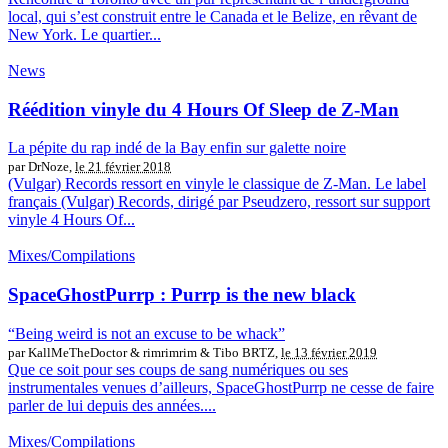
local, qui s’est construit entre le Canada et le Belize, en rêvant de
New York. Le quartier...
News
Réédition vinyle du 4 Hours Of Sleep de Z-Man
La pépite du rap indé de la Bay enfin sur galette noire
par DrNoze,
le 21 février 2018
(Vulgar) Records ressort en vinyle le classique de Z-Man. Le label
français (Vulgar) Records, dirigé par Pseudzero, ressort sur support
vinyle 4 Hours Of...
Mixes/Compilations
SpaceGhostPurrp : Purrp is the new black
“Being weird is not an excuse to be whack”
par KallMeTheDoctor & rimrimrim & Tibo BRTZ,
le 13 février 2019
Que ce soit pour ses coups de sang numériques ou ses
instrumentales venues d’ailleurs, SpaceGhostPurrp ne cesse de faire
parler de lui depuis des années....
Mixes/Compilations