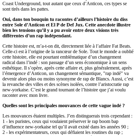
Coast Underground, tout autant que ceux d’Anticon, ces types se
sont tirés dans les pattes.
Oui, dans ton bouquin tu racontes d’ailleurs l’histoire du diss
entre Sole d’Anticon et El P de Def Jux. Cette anecdote illustre
bien les tensions qu’il y a pu avoir entre deux visions très
différentes d’un rap indépendant.
Cette histoire est, m’a-t-on dit, directement liée à l’affaire Fat Beats.
Celle-ci est à l’origine de la rancœur de Sole. Tout le monde a oublié
cette histoire, elle est pourtant emblématique d’un changement
radical dans l’indé : son passage d’un sens économique à un sens
esthétique. Il s’opère, après cette affaire et, plus généralement, après
l’émergence d’Anticon, un changement sémantique, "rap indé" va
devenir alors plus ou moins synonyme de rap de Blancs. Aussi, c’est
la revanche des villes et des scènes isolées, contre l’aristocratie rap
new-yorkaise. C’est le grand tournant de l’histoire que j’ai voulu
raconter avec mon livre.
Quelles sont les principales mouvances de cette vague indé ?
Les mouvances étaient multiples. J’en distinguerais trois cependant :
1 - les puristes, ceux qui voulaient préserver le rap boom bap
d’influence new-yorkaise tel qu’il avait existé dans les années 90 ;
2 - les expérimentateurs, ceux qui défiaient les routines du rap ;