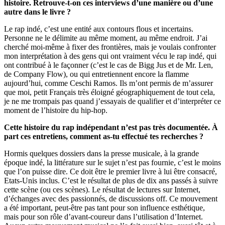
histoire. Retrouve-t-on ces interviews d’une manière ou d’une
autre dans le livre ?
Le rap indé, c’est une entité aux contours flous et incertains.
Personne ne le délimite au même moment, au même endroit. J’ai
cherché moi-même à fixer des frontières, mais je voulais confronter
mon interprétation à des gens qui ont vraiment vécu le rap indé, qui
ont contribué à le façonner (c’est le cas de Bigg Jus et de Mr. Len,
de Company Flow), ou qui entretiennent encore la flamme
aujourd’hui, comme Ceschi Ramos. Ils m’ont permis de m’assurer
que moi, petit Français très éloigné géographiquement de tout cela,
je ne me trompais pas quand j’essayais de qualifier et d’interpréter ce
moment de l’histoire du hip-hop.
Cette histoire du rap indépendant n’est pas très documentée. À
part ces entretiens, comment as-tu effectué tes recherches ?
Hormis quelques dossiers dans la presse musicale, à la grande
époque indé, la littérature sur le sujet n’est pas fournie, c’est le moins
que l’on puisse dire. Ce doit être le premier livre à lui être consacré,
Etats-Unis inclus. C’est le résultat de plus de dix ans passés à suivre
cette scène (ou ces scènes). Le résultat de lectures sur Internet,
d’échanges avec des passionnés, de discussions off. Ce mouvement
a été important, peut-être pas tant pour son influence esthétique,
mais pour son rôle d’avant-coureur dans l’utilisation d’Internet.