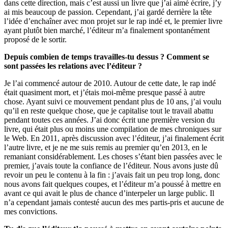
dans cette direction, mais c’est aussi un livre que j’ai aimé écrire, j’y
ai mis beaucoup de passion. Cependant, j’ai gardé derrière la tête
l’idée d’enchaîner avec mon projet sur le rap indé et, le premier livre
ayant plutôt bien marché, l’éditeur m’a finalement spontanément
proposé de le sortir.
Depuis combien de temps travailles-tu dessus ? Comment se
sont passées les relations avec l’éditeur ?
Je l’ai commencé autour de 2010. Autour de cette date, le rap indé
était quasiment mort, et j’étais moi-même presque passé à autre
chose. Ayant suivi ce mouvement pendant plus de 10 ans, j’ai voulu
qu’il en reste quelque chose, que je capitalise tout le travail abattu
pendant toutes ces années. J’ai donc écrit une première version du
livre, qui était plus ou moins une compilation de mes chroniques sur
le Web. En 2011, après discussion avec l’éditeur, j’ai finalement écrit
l’autre livre, et je ne me suis remis au premier qu’en 2013, en le
remaniant considérablement. Les choses s’étant bien passées avec le
premier, j’avais toute la confiance de l’éditeur. Nous avons juste dû
revoir un peu le contenu à la fin : j’avais fait un peu trop long, donc
nous avons fait quelques coupes, et l’éditeur m’a poussé à mettre en
avant ce qui avait le plus de chance d’interpeler un large public. Il
n’a cependant jamais contesté aucun des mes partis-pris et aucune de
mes convictions.