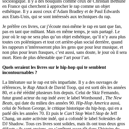
sociologique. Il y a des bouquins comme ceux de Christian Béthune
en France qui cherchent à approcher le rap comme un objet
esthétique. Il y a aussi ceux d’Adam Bradley et de Paul Edwards
aux Etats-Unis, qui se sont intéressés aux techniques du rap.
Je préfère ces livres, car j’écoute moi-même le rap en tant que fan,
pas en tant que militant. Mais en même temps, je suis partagé. Le
jour où le rap ne sera plus qu’un objet esthétique, qu’il n’y aura plus
toutes ces polémiques et tout cet arrière-plan social derrière, quand
les rappeurs n’intéresseront plus les gens que pour leur musique, et
non plus pour leurs frasques, c’est aussi, sans doute, le jour où il sera
mort. Rien de plus détestable que l’art pour l’art.
Quels seraient les livres sur le hip-hop qui te semblent
incontournables ?
La littérature sur le rap est très imparfaite. Il y a des ouvrages de
références, le
Rap Attack
de David Toop, qui est sorti dès les années
80, et a été réédité plusieurs fois depuis. Celui de Skiz Fernando,
futur grand acteur du rap indé avec le label Wordsound ,
The New
Beats
, qui date du milieu des années 90.
Hip-Hop America
aussi,
celui de Nelson George, le critique historique du hip-hop, qui en a
parlé dès les années 70. Et puis le
Can’t Stop Won’t Stop
de Jeff
Chang, un autre activiste indé, qui a cofondé le label Solesides de
DJ Shadow. Tous ces livres sont solides, mais ils ont tous deux gros
défauts : ils sont anciens, ou s’arrêtent assez tôt dans l’histoire du