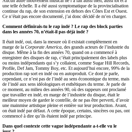
Aucun autre mouvement musical ne l’a fait aussi bien, aussi tôt et à
une telle échelle. Il a été aussi symptomatique de la provincialisation
continue du rap, de son extension en dehors des Côtes Est et Ouest.
Ce n’était pas encore documenté, j’ai donc décidé de m’en charger.
Comment définirais-tu le rap indé ? Le rap des block parties
dans les années 70, n’était-il pas déjà indé ?
Il était indé, oui, dans la mesure où il existait complètement en
marge de la
Corporate America
, des grands acteurs de l’industrie du
disque. Même à la fin des années 70, quand on a commencé à
enregistrer des disques de rap, c’était principalement des labels plus
ou moins indépendants qui s’y collaient, comme Sugar Hill Records,
Profile, Def Jam, Tommy Boy, etc. Et aujourd’hui encore, 99% de la
production rap sort en indé ou en autoproduit. Ce dont je parle,
cependant, ce n’est pas de l’indé au sens économique du terme, mais
de l’indé aux sens idéologiques et esthétiques du terme. Je parle de
ce moment, au milieu des années 90, où des rappeurs ont proclamé
que travailler en indé, en marge de l’industrie du disque, était le
meilleur moyen de garder le contrôle, de ne pas être perverti, d’avoir
une mainmise artistique pleine et entière sur leur production. Avant,
on était indé par défaut. A cette époque, certains, sincères ou pas, ont
commencé à dire qu’ils étaient indé par principe.
Dans quel contexte cette vague indépendante a-t-elle vu le
jour ?