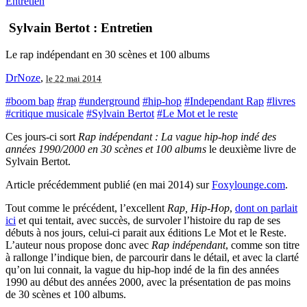
Entretien
Sylvain Bertot : Entretien
Le rap indépendant en 30 scènes et 100 albums
DrNoze
,
le 22 mai 2014
#boom bap
#rap
#underground
#hip-hop
#Independant Rap
#livres
#critique musicale
#Sylvain Bertot
#Le Mot et le reste
Ces jours-ci sort
Rap indépendant : La vague hip-hop indé des
années 1990/2000 en 30 scènes et 100 albums
le deuxième livre de
Sylvain Bertot.
Article précédemment publié (en mai 2014) sur
Foxylounge.com
.
Tout comme le précédent, l’excellent
Rap, Hip-Hop
,
dont on parlait
ici
et qui tentait, avec succès, de survoler l’histoire du rap de ses
débuts à nos jours, celui-ci parait aux éditions Le Mot et le Reste.
L’auteur nous propose donc avec
Rap indépendant
, comme son titre
à rallonge l’indique bien, de parcourir dans le détail, et avec la clarté
qu’on lui connait, la vague du hip-hop indé de la fin des années
1990 au début des années 2000, avec la présentation de pas moins
de 30 scènes et 100 albums.