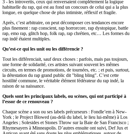
3 - les introvertis, ceux qui renversaient complètement la logique
habituelle du rap, qui est au fond un concours de celui qui a la plus
longue, en quelque chose de plus intimiste, réflexif et fragile.
Après, c’est arbitraire, on peut décomposer ces tendances encore
plus finement : rap conscient, rap horrorcore, rap dystopique, battle
rap, emo rap, glitch hop, folk rap, rap chrétien, etc… Les formes du
rap indé étaient multiples.
Qu’est-ce qui les unit ou les différencie ?
Tout les différenciait, sauf deux choses : parfois, mais pas toujours,
une forme de solidarité, ces artistes suivant souvent les mêmes
circuits, en termes de promotions, de tournées, etc. ; et puis, surtout,
la détestation du rap grand public dit "bling bling". C’est cette
hostilité commune, le véritable élément fédérateur du rap indé, la
raison de sa naissance.
Quels sont les principaux labels, ou scènes, qui ont participé à
l’essor de ce renouveau ?
Chaque scène a son ou ses labels précurseurs : Fondle’em à New-
York ; le Project Blowed (au-delà du label, le lieu lui-même) à Los
Angeles ; Solesides et Stones Throw sur la Baie de San Francisco ;
Rhymesayers à Minneapolis. D’autres ensuite ont suivi, Def Jux et
Anticon ayant été sans doute les plus emblématiques, autour de