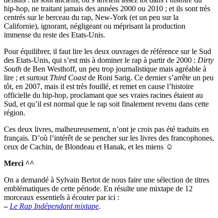
hip-hop, ne traitant jamais des années 2000 ou 2010 ; et ils sont très
centrés sur le berceau du rap, New-York (et un peu sur la
Californie), ignorant, négligeant ou méprisant la production
immense du reste des Etats-Unis.
Pour équilibrer, il faut lire les deux ouvrages de référence sur le Sud
des Etats-Unis, qui s’est mis à dominer le rap à partir de 2000 :
Dirty
South
de Ben Westhoff, un peu trop journalistique mais agréable à
lire ; et surtout
Third Coast
de Roni Sarig. Ce dernier s’arrête un peu
tôt, en 2007, mais il est très fouillé, et remet en cause l’histoire
officielle du hip-hop, proclamant que ses vraies racines étaient au
Sud, et qu’il est normal que le rap soit finalement revenu dans cette
région.
Ces deux livres, malheureusement, n’ont je crois pas été traduits en
français. D’où l’intérêt de se pencher sur les livres des francophones,
ceux de Cachin, de Blondeau et Hanak, et les miens ☺
Merci ^^
On a demandé à Sylvain Bertot de nous faire une sélection de titres
emblématiques de cette période. En résulte une mixtape de 12
morceaux essentiels à écouter par ici :
–
Le Rap Indépendant mixtape
.