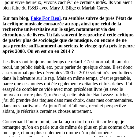
"pour vivre heureux, vivons cachés" de certains indés. Ils voulaient
bien faire du R&B avec Mary J. Blige et Mariah Carey.
Sur ton blog,
Fake For Real
, tu sembles suivre de prés l’état de
la critique musicale consacrée au rap, ainsi que celui de la
recherche universitaire sur le sujet, notamment via des
chroniques de livres. Tu fais souvent le reproche à cette critique,
de parler plus de sociologie que de musique, ou encore de ne
pas prendre suffisamment au sérieux le virage qu’a pris le genre
après 2000. Où en est-on en 2014 ?
Les livres ont toujours un temps de retard. C’est normal, il faut du
recul, un public établi, etc. pour parler de quelque chose. Il est donc
assez normal que les décennies 2000 et 2010 soient très peu traitées
dans la littérature sur le rap. Mais en même temps, c’est regrettable,
parce que ces années ont été également excitantes et très riches. J’ai
essayé de combler ce vide avec mon précédent livre (et avec le
nouveau encore plus !), même si, cette histoire étant assez fraiche,
j’ai dû prendre des risques dans mes choix, dans mes commentaires,
dans mes partis-pris. Aujourd’hui, d’ailleurs, recul et perspective
aidant, je réécrirais certaines choses autrement.
Concernant l’autre point, sur la façon dont on écrit sur le rap, je
remarque qu’on en parle tout de même de plus en plus comme d’une
musique, et non plus seulement comme d’un phénomène