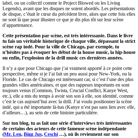
label, ou un collectif comme le Project Blowed ou les Living
Legends), avant que les disques ne soient abordés. Les présentations
de disque, c’était le cœur du précédent livre, alors que cette fois elles
ne sont là que pour illustrer ce que je dis plus tôt sur leur scène
d’appartenance.
Cette présentation par scène, est très intéressante. Dans le livre
tu fais un véritable historique de chaque ville, dépassant la strict
scène rap indé. Pour la ville de Chicago, par exemple, tu
n’hésites pas à évoquer les début de la house music, la hip-house
ou enfin, l’explosion de la drill music ces dernières années.
Il n’y a que pour Chicago que j’ai vraiment apporté à ce point cette
perspective, même si je l’ai fait un peu aussi pour New-York, ou la
Floride. Le cas de Chicago est intéressant car, si c’est l’une des plus
grandes villes américaines, et que des rappeurs importants en sont
toujours venus (Common, Twista, Crucial Conflict, Kanye West,
etc.), elle a mis du temps à avoir son son à elle, son identité, comme
c’est le cas aujourd’hui avec la drill. J’ai voulu positionner la scène
indé, qui a été importante là-bas (Kanye n’est pas sans lien avec elle,
d’ailleurs…), au sein de cette histoire particulière.
Sur ton blog, tu as fait une série d’interviews très intéressantes
de certains des acteurs de cette fameuse scène indépendante
(
Mr. Len
,
Bigg Jus
,
Ceschi
…), où ils reviennent sur son