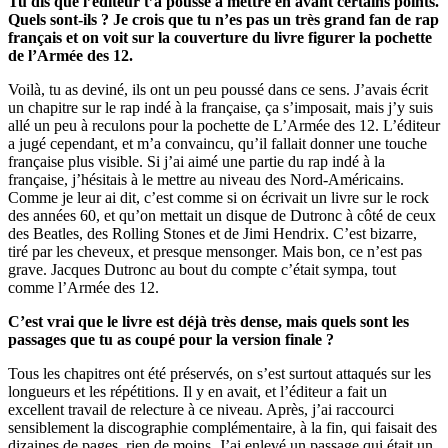
Tu dis que l’éditeur t’a poussé à mettre en avant certains points.
Quels sont-ils ? Je crois que tu n’es pas un très grand fan de rap
français et on voit sur la couverture du livre figurer la pochette
de l’Armée des 12.
Voilà, tu as deviné, ils ont un peu poussé dans ce sens. J’avais écrit
un chapitre sur le rap indé à la française, ça s’imposait, mais j’y suis
allé un peu à reculons pour la pochette de L’Armée des 12. L’éditeur
a jugé cependant, et m’a convaincu, qu’il fallait donner une touche
française plus visible. Si j’ai aimé une partie du rap indé à la
française, j’hésitais à le mettre au niveau des Nord-Américains.
Comme je leur ai dit, c’est comme si on écrivait un livre sur le rock
des années 60, et qu’on mettait un disque de Dutronc à côté de ceux
des Beatles, des Rolling Stones et de Jimi Hendrix. C’est bizarre,
tiré par les cheveux, et presque mensonger. Mais bon, ce n’est pas
grave. Jacques Dutronc au bout du compte c’était sympa, tout
comme l’Armée des 12.
C’est vrai que le livre est déjà très dense, mais quels sont les
passages que tu as coupé pour la version finale ?
Tous les chapitres ont été préservés, on s’est surtout attaqués sur les
longueurs et les répétitions. Il y en avait, et l’éditeur a fait un
excellent travail de relecture à ce niveau. Après, j’ai raccourci
sensiblement la discographie complémentaire, à la fin, qui faisait des
dizaines de pages, rien de moins. J’ai enlevé un passage qui était un