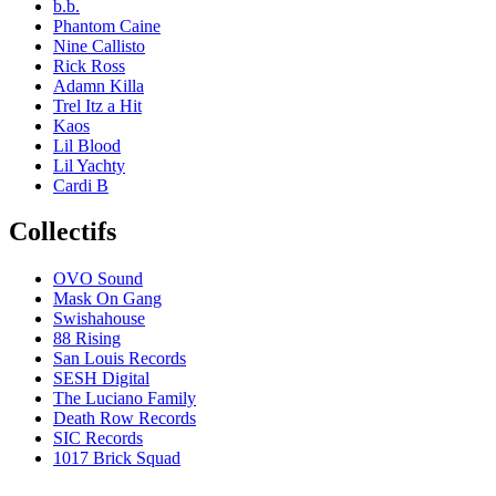
b.b.
Phantom Caine
Nine Callisto
Rick Ross
Adamn Killa
Trel Itz a Hit
Kaos
Lil Blood
Lil Yachty
Cardi B
Collectifs
OVO Sound
Mask On Gang
Swishahouse
88 Rising
San Louis Records
SESH Digital
The Luciano Family
Death Row Records
SIC Records
1017 Brick Squad