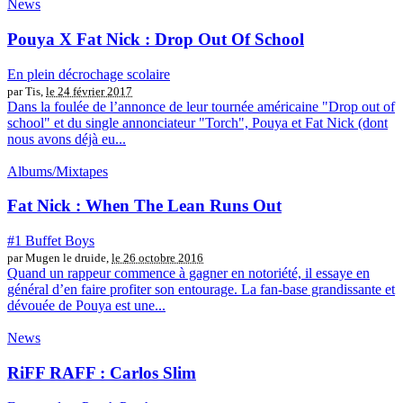
News
Pouya X Fat Nick : Drop Out Of School
En plein décrochage scolaire
par Tis,
le 24 février 2017
Dans la foulée de l’annonce de leur tournée américaine "Drop out of
school" et du single annonciateur "Torch", Pouya et Fat Nick (dont
nous avons déjà eu...
Albums/Mixtapes
Fat Nick : When The Lean Runs Out
#1 Buffet Boys
par Mugen le druide,
le 26 octobre 2016
Quand un rappeur commence à gagner en notoriété, il essaye en
général d’en faire profiter son entourage. La fan-base grandissante et
dévouée de Pouya est une...
News
RiFF RAFF : Carlos Slim