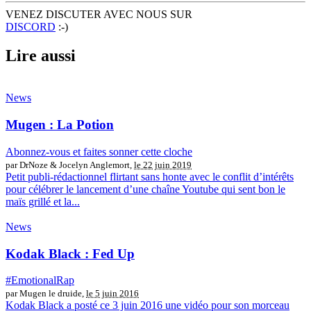
VENEZ DISCUTER AVEC NOUS SUR
DISCORD
:-)
Lire aussi
News
Mugen : La Potion
Abonnez-vous et faites sonner cette cloche
par DrNoze & Jocelyn Anglemort,
le 22 juin 2019
Petit publi-rédactionnel flirtant sans honte avec le conflit d’intérêts
pour célébrer le lancement d’une chaîne Youtube qui sent bon le
maïs grillé et la...
News
Kodak Black : Fed Up
#EmotionalRap
par Mugen le druide,
le 5 juin 2016
Kodak Black a posté ce 3 juin 2016 une vidéo pour son morceau