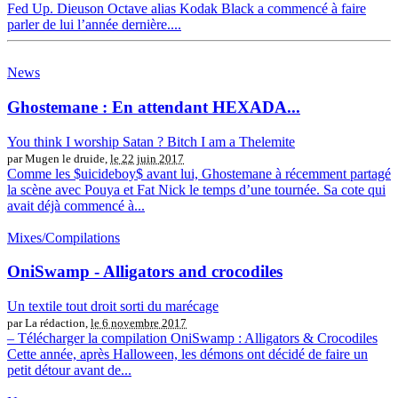
Fed Up. Dieuson Octave alias Kodak Black a commencé à faire
parler de lui l’année dernière....
News
Ghostemane : En attendant HEXADA...
You think I worship Satan ? Bitch I am a Thelemite
par Mugen le druide,
le 22 juin 2017
Comme les $uicideboy$ avant lui, Ghostemane à récemment partagé
la scène avec Pouya et Fat Nick le temps d’une tournée. Sa cote qui
avait déjà commencé à...
Mixes/Compilations
OniSwamp - Alligators and crocodiles
Un textile tout droit sorti du marécage
par La rédaction,
le 6 novembre 2017
– Télécharger la compilation OniSwamp : Alligators & Crocodiles
Cette année, après Halloween, les démons ont décidé de faire un
petit détour avant de...