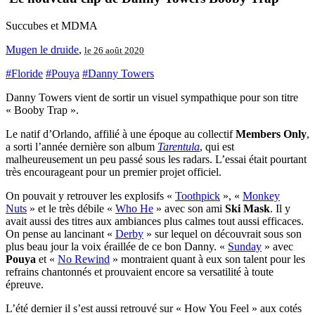
Succubes et MDMA
Mugen le druide
,
le 26 août 2020
#Floride
#Pouya
#Danny Towers
Danny Towers vient de sortir un visuel sympathique pour son titre
« Booby Trap ».
Le natif d’Orlando, affilié à une époque au collectif
Members Only
,
a sorti l’année dernière son album
Tarentula
, qui est
malheureusement un peu passé sous les radars. L’essai était pourtant
très encourageant pour un premier projet officiel.
On pouvait y retrouver les explosifs «
Toothpick
», «
Monkey
Nuts
» et le très débile «
Who He
» avec son ami
Ski Mask
. Il y
avait aussi des titres aux ambiances plus calmes tout aussi efficaces.
On pense au lancinant «
Derby
» sur lequel on découvrait sous son
plus beau jour la voix éraillée de ce bon Danny. «
Sunday
» avec
Pouya
et «
No Rewind
» montraient quant à eux son talent pour les
refrains chantonnés et prouvaient encore sa versatilité à toute
épreuve.
L’été dernier il s’est aussi retrouvé sur « How You Feel » aux cotés