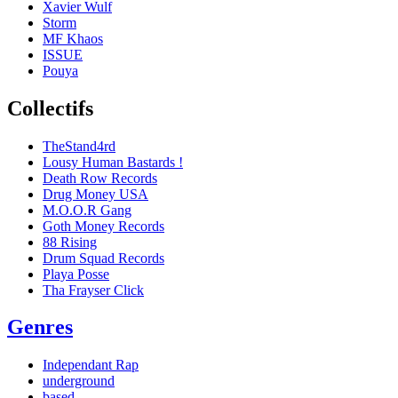
Xavier Wulf
Storm
MF Khaos
ISSUE
Pouya
Collectifs
TheStand4rd
Lousy Human Bastards !
Death Row Records
Drug Money USA
M.O.O.R Gang
Goth Money Records
88 Rising
Drum Squad Records
Playa Posse
Tha Frayser Click
Genres
Independant Rap
underground
based