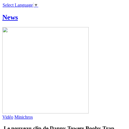
Select Language
▼
News
Vidéo
Minichros
Le nouveau clip de Danny Towers
Booby Trap